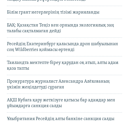
Білім грант иегерлерінің тізімі жарияланды
БАҚ: Қазақстан Теңіз кен орнында экологиялық заң
талабы сақталмаған дейді
Ресейдің Екатеринбург қаласында дрон шабуылынан
соң Wildberries қоймасы өртенді
Таиландта мектепте біреу қарудан оқ атып, алты адам
қаза тапты
Прокуратура журналист Александра Алёхованың
үкімін жеңілдетуді сұраған
АҚШ Кубаға қару жеткізуге қатысы бар адамдар мен
ұйымдарға санкция салды
Ұлыбритания Ресейдің алты банкіне санкция салды