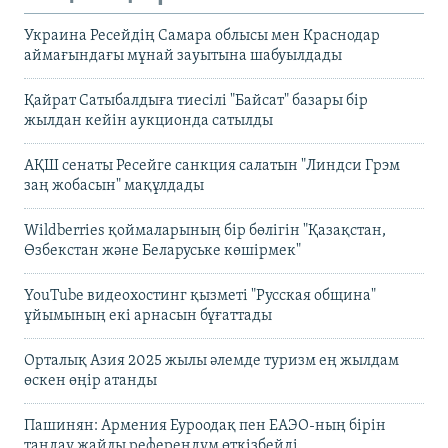
Украина Ресейдің Самара облысы мен Краснодар
аймағындағы мұнай зауытына шабуылдады
Қайрат Сатыбалдыға тиесілі "Байсат" базары бір
жылдан кейін аукционда сатылды
АҚШ сенаты Ресейге санкция салатын "Линдси Грэм
заң жобасын" мақұлдады
Wildberries қоймаларының бір бөлігін "Қазақстан,
Өзбекстан және Беларуське көшірмек"
YouTube видеохостинг қызметі "Русская община"
ұйымының екі арнасын бұғаттады
Орталық Азия 2025 жылы әлемде туризм ең жылдам
өскен өңір атанды
Пашинян: Армения Еуроодақ пен ЕАЭО-ның бірін
таңдау жайлы референдум өткізбейді