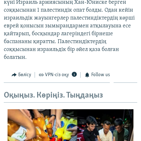
күні Израиль армиясының Хан-Юниске берген
ЖАЗЫЛЫҢЫЗ
соққысынан 1 палестиндік опат болды. Одан кейін
израильдік жауынгерлер палестиндіктердің көрші
еврей қонысын зымырандармен атқылауына есе
қайтарып, босқындар лагеріндегі бірнеше
Басқа тілдерде
баспананы қиратты. Палестиндіктердің
соққысынан израильдік бір әйел қаза болған
болатын.
Бөлісу
VPN-сіз оқу
Follow us
Оқыңыз. Көріңіз. Тыңдаңыз