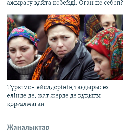
ажырасу қайта көбейді. Оған не себеп?
Түркімен әйелдерінің тағдыры: өз
елінде де, жат жерде де құқығы
қорғалмаған
Жаңалықтар