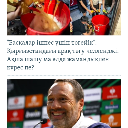
"Басқалар ішпес үшін төгейік".
Қырғызстандағы арақ төгу челленджі:
Ақша шашу ма әлде жамандықпен
күрес пе?