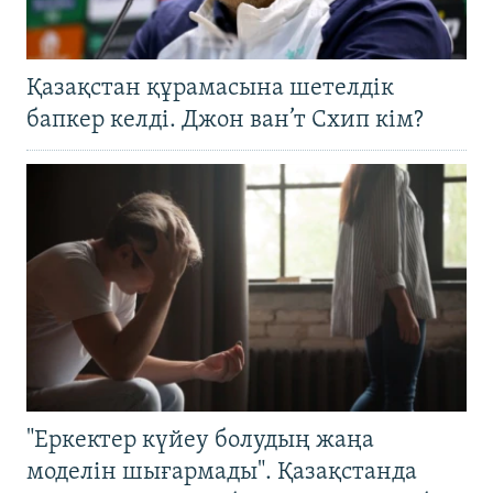
Қазақстан құрамасына шетелдік
бапкер келді. Джон ван’т Схип кім?
"Еркектер күйеу болудың жаңа
моделін шығармады". Қазақстанда