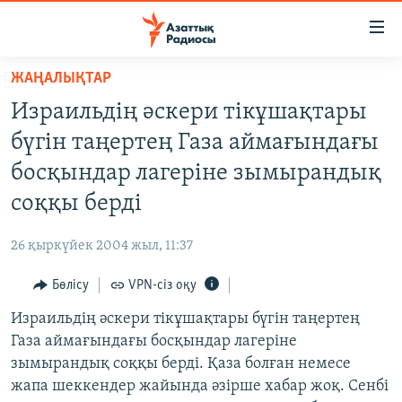
Accessibility
links
Skip
ЖАҢАЛЫҚТАР
to
ЖАҢАЛЫҚТАР
Израильдің әскери тікұшақтары
main
САЯСАТ
content
бүгін таңертең Газа аймағындағы
AZATTYQTV
Skip
босқындар лагеріне зымырандық
to
ҚАҢТАР ОҚИҒАСЫ
соққы берді
main
АДАМ ҚҰҚЫҚТАРЫ
Navigation
26 қыркүйек 2004 жыл, 11:37
Skip
ӘЛЕУМЕТ
to
Бөлісу
VPN-сіз оқу
ӘЛЕМ
Search
Израильдің әскери тікұшақтары бүгін таңертең
АРНАЙЫ ЖОБАЛАР
Газа аймағындағы босқындар лагеріне
зымырандық соққы берді. Қаза болған немесе
Русский
жапа шеккендер жайында әзірше хабар жоқ. Сенбі