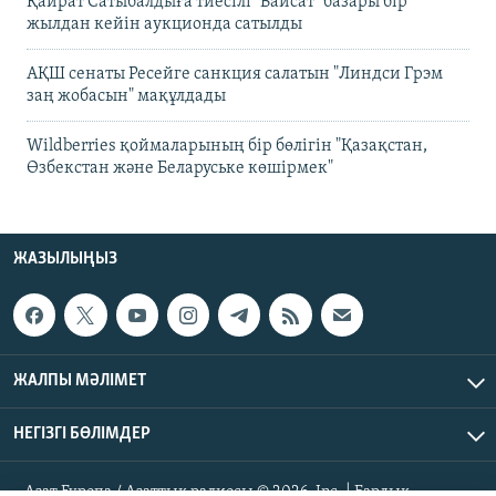
Қайрат Сатыбалдыға тиесілі "Байсат" базары бір
жылдан кейін аукционда сатылды
АҚШ сенаты Ресейге санкция салатын "Линдси Грэм
заң жобасын" мақұлдады
Wildberries қоймаларының бір бөлігін "Қазақстан,
Өзбекстан және Беларуське көшірмек"
ЖАЗЫЛЫҢЫЗ
ЖАЛПЫ МӘЛІМЕТ
НЕГІЗГІ БӨЛІМДЕР
Азат Еуропа / Азаттық радиосы © 2026, Inc. | Барлық