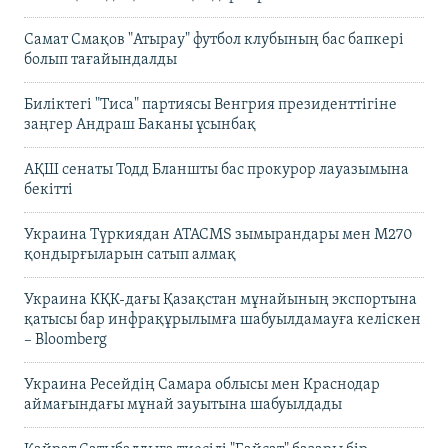
Самат Смақов "Атырау" футбол клубының бас бапкері
болып тағайындалды
Биліктегі "Тиса" партиясы Венгрия президенттігіне
заңгер Андраш Баканы ұсынбақ
АҚШ сенаты Тодд Бланшты бас прокурор лауазымына
бекітті
Украина Түркиядан ATACMS зымырандары мен M270
қондырғыларын сатып алмақ
Украина КҚК-дағы Қазақстан мұнайының экспортына
қатысы бар инфрақұрылымға шабуылдамауға келіскен
– Bloomberg
Украина Ресейдің Самара облысы мен Краснодар
аймағындағы мұнай зауытына шабуылдады