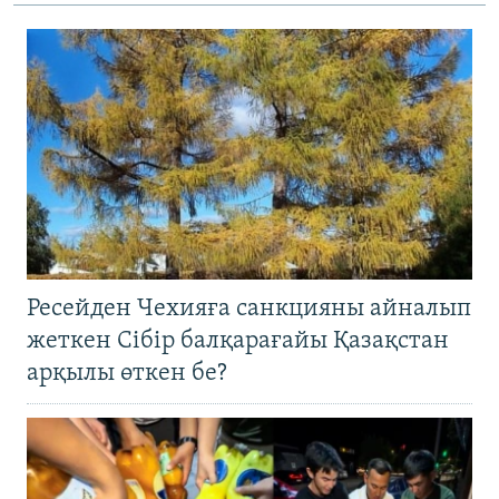
Ресейден Чехияға санкцияны айналып
жеткен Сібір балқарағайы Қазақстан
арқылы өткен бе?