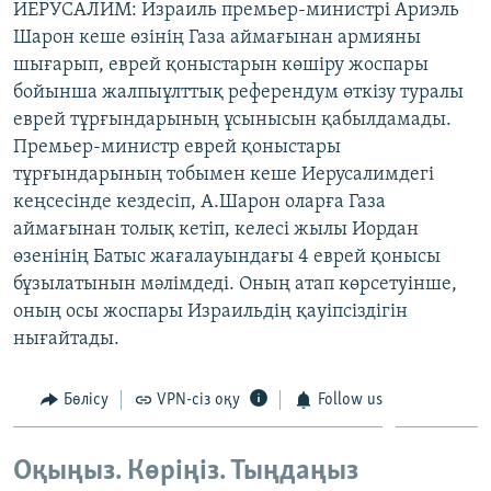
ИЕРУСАЛИМ: Израиль премьер-министрі Ариэль
ЖАЗЫЛЫҢЫЗ
Шарон кеше өзінің Газа аймағынан армияны
шығарып, еврей қоныстарын көшіру жоспары
бойынша жалпыұлттық референдум өткізу туралы
еврей тұрғындарының ұсынысын қабылдамады.
Басқа тілдерде
Премьер-министр еврей қоныстары
тұрғындарының тобымен кеше Иерусалимдегі
кеңсесінде кездесіп, А.Шарон оларға Газа
аймағынан толық кетіп, келесі жылы Иордан
өзенінің Батыс жағалауындағы 4 еврей қонысы
бұзылатынын мәлімдеді. Оның атап көрсетуінше,
оның осы жоспары Израильдің қауіпсіздігін
нығайтады.
Бөлісу
VPN-сіз оқу
Follow us
Оқыңыз. Көріңіз. Тыңдаңыз