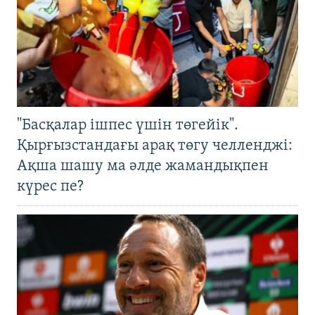
"Басқалар ішпес үшін төгейік".
Қырғызстандағы арақ төгу челленджі:
Ақша шашу ма әлде жамандықпен
күрес пе?