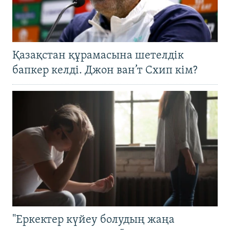
Қазақстан құрамасына шетелдік
бапкер келді. Джон ван’т Схип кім?
"Еркектер күйеу болудың жаңа