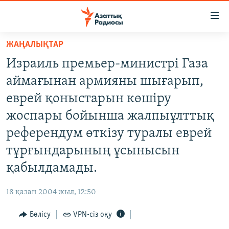
Accessibility
links
Skip
ЖАҢАЛЫҚТАР
to
ЖАҢАЛЫҚТАР
Израиль премьер-министрі Газа
main
САЯСАТ
content
аймағынан армияны шығарып,
AZATTYQTV
Skip
еврей қоныстарын көшіру
to
ҚАҢТАР ОҚИҒАСЫ
жоспары бойынша жалпыұлттық
main
АДАМ ҚҰҚЫҚТАРЫ
Navigation
референдум өткізу туралы еврей
Skip
ӘЛЕУМЕТ
тұрғындарының ұсынысын
to
ӘЛЕМ
қабылдамады.
Search
АРНАЙЫ ЖОБАЛАР
18 қазан 2004 жыл, 12:50
Русский
Бөлісу
VPN-сіз оқу