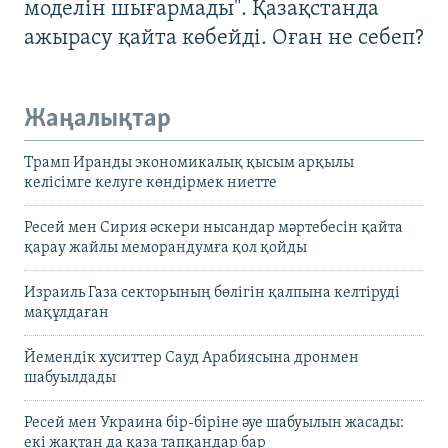
моделін шығармады". Қазақстанда
ажырасу қайта көбейді. Оған не себеп?
Жаңалықтар
Трамп Иранды экономикалық қысым арқылы
келісімге келуге көндірмек ниетте
Ресей мен Сирия әскери нысандар мәртебесін қайта
қарау жайлы меморандумға қол қойды
Израиль Газа секторының бөлігін қалпына келтіруді
мақұлдаған
Йемендік хуситтер Сауд Арабиясына дронмен
шабуылдады
Ресей мен Украина бір-біріне әуе шабуылын жасады:
екі жақтан да қаза тапқандар бар