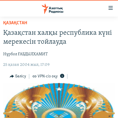
Accessibility
links
Skip
ҚАЗАҚСТАН
to
ЖАҢАЛЫҚТАР
Қазақстан халқы республика күні
main
САЯСАТ
content
мерекесін тойлауда
AZATTYQTV
Skip
to
Нұрбол ҒАБДЫЛХАМИТ
ҚАҢТАР ОҚИҒАСЫ
main
25 қазан 2004 жыл, 17:09
АДАМ ҚҰҚЫҚТАРЫ
Navigation
Skip
ӘЛЕУМЕТ
Бөлісу
VPN-сіз оқу
to
ӘЛЕМ
Search
АРНАЙЫ ЖОБАЛАР
Русский