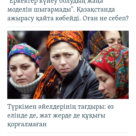
"Еркектер күйеу болудың жаңа
моделін шығармады". Қазақстанда
ажырасу қайта көбейді. Оған не себеп?
Түркімен әйелдерінің тағдыры: өз
елінде де, жат жерде де құқығы
қорғалмаған