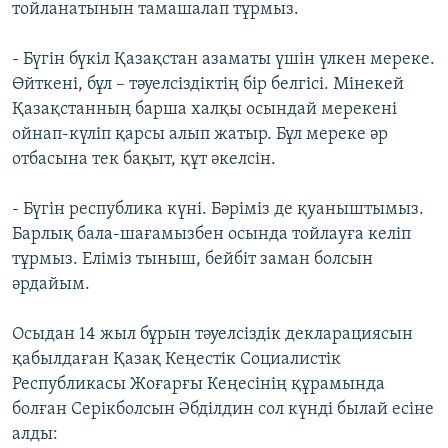
тойланатынын тамашалап тұрмыз.
- Бүгін бүкіл Қазақстан азаматы үшін үлкен мереке.
Өйткені, бұл – тәуелсіздіктің бір белгісі. Мінекей
Қазақстанның барша халқы осындай мерекені
ойнап-күліп қарсы алып жатыр. Бұл мереке әр
отбасына тек бақыт, құт әкелсін.
- Бүгін республика күні. Бәріміз де қуаныштымыз.
Барлық бала-шағамызбен осында тойлауға келіп
тұрмыз. Еліміз тыныш, бейбіт заман болсын
әрдайым.
Осыдан 14 жыл бұрын тәуелсіздік декларациясын
қабылдаған Қазақ Кеңестік Социалистік
Республикасы Жоғарғы Кеңесінің құрамында
болған Серікболсын Әбділдин сол күнді былай есіне
алды: