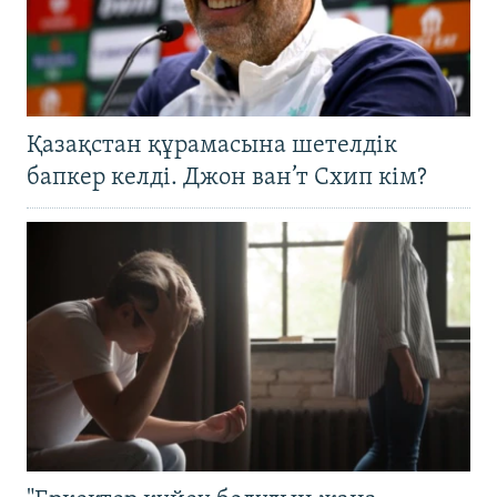
Қазақстан құрамасына шетелдік
бапкер келді. Джон ван’т Схип кім?