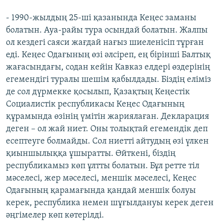
- 1990-жылдың 25-ші қазанында Кеңес заманы
болатын. Ауа-райы тура осындай болатын. Жалпы
ол кездегі саяси жағдай нағыз шиеленісіп тұрған
еді. Кеңес Одағының өзі әлсіреп, ең бірінші Балтық
жағасындағы, содан кейін Кавказ елдері өздерінің
егемендігі туралы шешім қабылдады. Біздің еліміз
де сол дүрмекке қосылып, Қазақтың Кеңестік
Социалистік республикасы Кеңес Одағының
құрамында өзінің үмітін жариялаған. Декларация
деген – ол жай ниет. Оны толықтай егемендік деп
есептеуге болмайды. Сол ниетті айтудың өзі үлкен
қиыншылыққа ұшыратты. Өйткені, біздің
республикамыз көп ұлтты болатын. Бұл ретте тіл
мәселесі, жер мәселесі, меншік мәселесі, Кеңес
Одағының қарамағында қандай меншік болуы
керек, республика немен шұғылдануы керек деген
әңгімелер көп көтерілді.