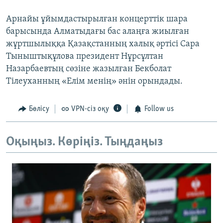
Арнайы ұйымдастырылған концерттік шара
барысында Алматыдағы бас алаңға жиылған
жұртшылыққа Қазақстанның халық әртісі Сара
Тыныштықұлова президент Нұрсұлтан
Назарбаевтың сөзіне жазылған Бекболат
Тілеуханның «Елім менің» әнін орындады.
Бөлісу
VPN-сіз оқу
Follow us
Оқыңыз. Көріңіз. Тыңдаңыз