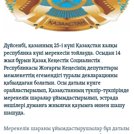
ЖАЗЫЛЫҢЫЗ
Басқа тілдерде
Дүйсенбі, қазанның 25-і күні Қазақстан халқы
республика күні мерекесін тойлауда. Осыдан 14
жыл бұрын Қазақ Кеңестік Социалистік
Республикасы Жоғарғы Кеңесінің депутаттары
мемлекеттің егемендігі туралы декларацияны
қабылдаған болатын. Осы даталы күнге
орайластырылып, Қазақстанның түкпір-түкпірінде
мерекелік шаралар ұйымдастырылып, эстрада
әншілері думанға жиылған қауымға әннен шашу
шашуда.
Мерекелік шараны ұйымдастырушылар бұл даталы