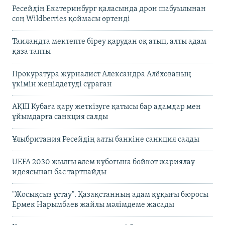
Ресейдің Екатеринбург қаласында дрон шабуылынан
соң Wildberries қоймасы өртенді
Таиландта мектепте біреу қарудан оқ атып, алты адам
қаза тапты
Прокуратура журналист Александра Алёхованың
үкімін жеңілдетуді сұраған
АҚШ Кубаға қару жеткізуге қатысы бар адамдар мен
ұйымдарға санкция салды
Ұлыбритания Ресейдің алты банкіне санкция салды
UEFA 2030 жылғы әлем кубогына бойкот жариялау
идеясынан бас тартпайды
"Жосықсыз ұстау". Қазақстанның адам құқығы бюросы
Ермек Нарымбаев жайлы мәлімдеме жасады