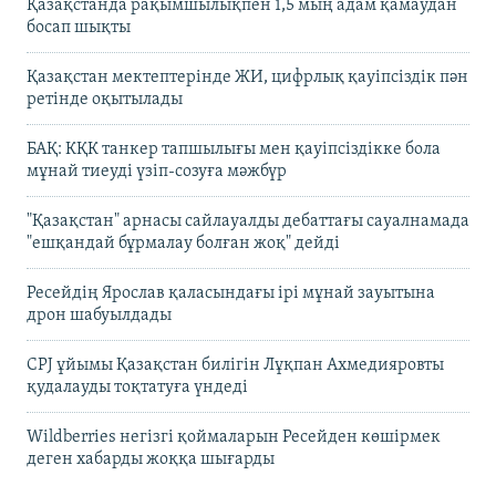
Қазақстанда рақымшылықпен 1,5 мың адам қамаудан
босап шықты
Қазақстан мектептерінде ЖИ, цифрлық қауіпсіздік пән
ретінде оқытылады
БАҚ: КҚК танкер тапшылығы мен қауіпсіздікке бола
мұнай тиеуді үзіп-созуға мәжбүр
"Қазақстан" арнасы сайлауалды дебаттағы сауалнамада
"ешқандай бұрмалау болған жоқ" дейді
Ресейдің Ярослав қаласындағы ірі мұнай зауытына
дрон шабуылдады
CPJ ұйымы Қазақстан билігін Лұқпан Ахмедияровты
қудалауды тоқтатуға үндеді
Wildberries негізгі қоймаларын Ресейден көшірмек
деген хабарды жоққа шығарды