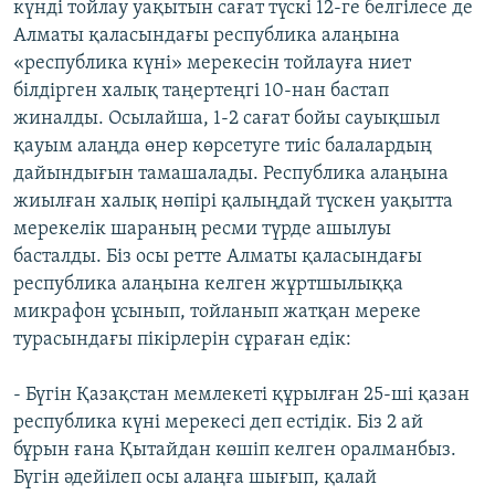
күнді тойлау уақытын сағат түскі 12-ге белгілесе де
Алматы қаласындағы республика алаңына
«республика күні» мерекесін тойлауға ниет
білдірген халық таңертеңгі 10-нан бастап
жиналды. Осылайша, 1-2 сағат бойы сауықшыл
қауым алаңда өнер көрсетуге тиіс балалардың
дайындығын тамашалады. Республика алаңына
жиылған халық нөпірі қалыңдай түскен уақытта
мерекелік шараның ресми түрде ашылуы
басталды. Біз осы ретте Алматы қаласындағы
республика алаңына келген жұртшылыққа
микрафон ұсынып, тойланып жатқан мереке
турасындағы пікірлерін сұраған едік:
- Бүгін Қазақстан мемлекеті құрылған 25-ші қазан
республика күні мерекесі деп естідік. Біз 2 ай
бұрын ғана Қытайдан көшіп келген оралманбыз.
Бүгін әдейілеп осы алаңға шығып, қалай