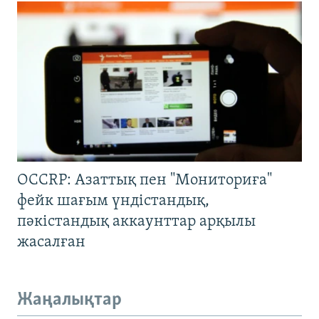
OCCRP: Азаттық пен "Мониториға"
фейк шағым үндістандық,
пәкістандық аккаунттар арқылы
жасалған
Жаңалықтар