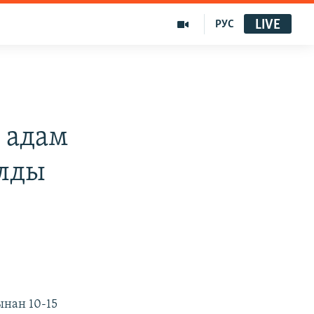
LIVE
РУС
 адам
алды
ынан 10-15