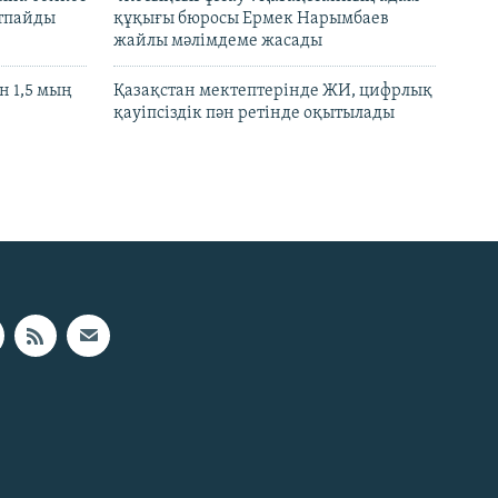
ртпайды
құқығы бюросы Ермек Нарымбаев
жайлы мәлімдеме жасады
 1,5 мың
Қазақстан мектептерінде ЖИ, цифрлық
қауіпсіздік пән ретінде оқытылады