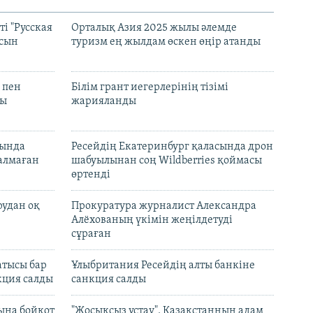
і "Русская
Орталық Азия 2025 жылы әлемде
асын
туризм ең жылдам өскен өңір атанды
 пен
Білім грант иегерлерінің тізімі
лы
жарияланды
нында
Ресейдің Екатеринбург қаласында дрон
талмаған
шабуылынан соң Wildberries қоймасы
өртенді
рудан оқ
Прокуратура журналист Александра
Алёхованың үкімін жеңілдетуді
сұраған
атысы бар
Ұлыбритания Ресейдің алты банкіне
кция салды
санкция салды
ына бойкот
"Жосықсыз ұстау". Қазақстанның адам