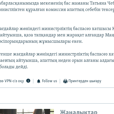
абарласқанымызда мекеменің бас маманы Татьяна Че
министліктен құралған комиссия апаттың себебін тексе
ағдайлар жөніндегі министрліктің баспасөз хатшысы 
айтуынша, қаза тапқандар мен жарақат алғандар Ма
әсіпорындарының жұмысшылары екен.
тенше жағдайлар жөніндегі министрліктің баспасөз 
аевтың айтуынша, апаттың неден орын алғаны алдағы 
 болады дейді.
VPN-сіз оқу
Follow us
Принтерден шығару
Жаңалықтар