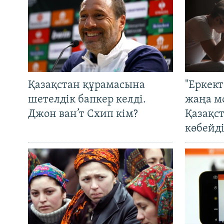
Қазақстан құрамасына
"Еркек
шетелдік бапкер келді.
жаңа м
Джон ван’т Схип кім?
Қазақс
көбейді