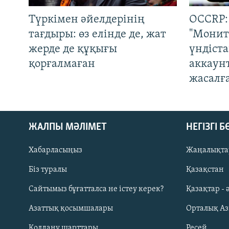
Түркімен әйелдерінің
OCCRP:
тағдыры: өз елінде де, жат
"Монит
жерде де құқығы
үндіст
қорғалмаған
аккаун
жасалғ
ЖАЛПЫ МӘЛІМЕТ
НЕГІЗГІ 
Хабарласыңыз
Жаңалықта
Біз туралы
Қазақстан
Русский
Сайтымыз бұғатталса не істеу керек?
Қазақтар - 
Азаттық қосымшалары
Орталық А
ЖАЗЫЛЫҢЫЗ
Қолдану шарттары
Ресей