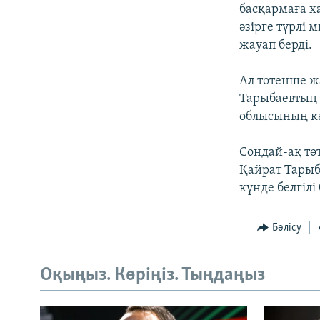
басқармаға х
әзірге түрлі 
жауап берді.
Ал төтенше ж
Тарыбаевтың 
облысының к
Сондай-ақ тө
Қайрат Тарыб
күнде белгілі
Бөлісу
Оқыңыз. Көріңіз. Тыңдаңыз