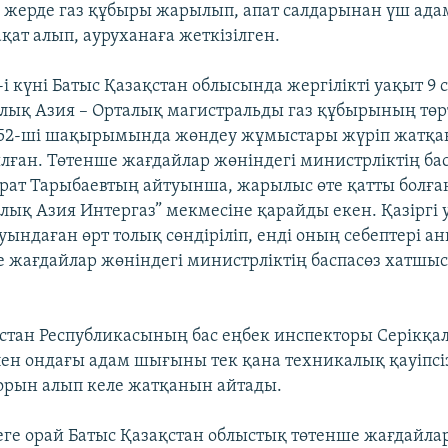
ерде газ құбыры жарылып, апат салдарынан үш адам
қат алып, ауруханаға жеткізілген.
 күні Батыс Қазақстан облысында жергілікті уақыт 9 с
лық Азия – Орталық магистральды газ құбырының төр
52-ші шақырымында жөндеу жұмыстары жүріп жатқан
ған. Төтенше жағдайлар жөніндегі министрліктің ба
ат Тарыбаевтың айтуынша, жарылыс өте қатты болған.
лық Азия Интергаз” мекмесіне қарайды екен. Қазіргі 
ындаған өрт толық сөндіріліп, енді оның себептері а
е жағдайлар жөніндегі министрліктің баспасөз хатшы
стан Республикасының бас еңбек инспекторы Серікқа
пен ондағы адам шығыны тек қана техникалық қауіпсі
орын алып келе жатқанын айтады.
леге орай Батыс Қазақстан облыстық төтенше жағдайла