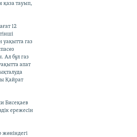
 қаза тауып,
ағат 12
тінші
 уақытта газ
спасөз
 Ал бұл газ
уақытта апат
нықталуда
сы Қайрат
ли Бисеқаев
здік ережесін
р жөніндегі