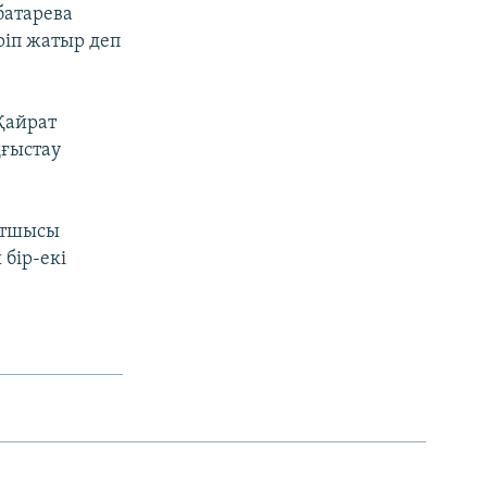
батарева
ріп жатыр деп
Қайрат
ңғыстау
хатшысы
бір-екі