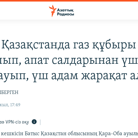
 Қазақстанда газ құбыры
ып, апат салдарынан үш
тауып, үш адам жарақат 
ПБЕРГЕН
ыл, 17:49
VPN-сіз оқу
і кешкісін Батыс Қазақстан облысының Қара-Оба ауыл