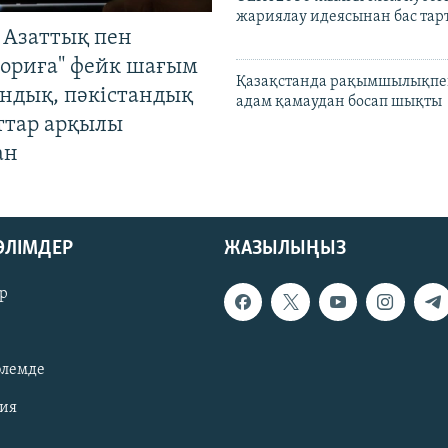
жариялау идеясынан бас та
 Азаттық пен
ориға" фейк шағым
Қазақстанда рақымшылықпен
андық, пәкістандық
адам қамаудан босап шықты
ттар арқылы
ан
БӨЛІМДЕР
ЖАЗЫЛЫҢЫЗ
р
әлемде
зия