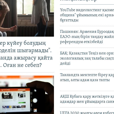
YouTube видеохостинг қызмет
община" ұйымының екі арн
бұғаттады
Пашинян: Армения Еуроодақ
ЕАЭО-ның бірін таңдау жай
референдум өткізбейді
тер күйеу болудың
оделін шығармады".
БАҚ: Қазақстан Теңіз кен ор
танда ажырасу қайта
экологиялық заң талабы сақ
дейді
. Оған не себеп?
Таиландта мектепте біреу қа
атып, алты адам қаза тапты
АҚШ Кубаға қару жеткізуге қ
адамдар мен ұйымдарға сан
UEFA 2030 жылғы әлем кубог