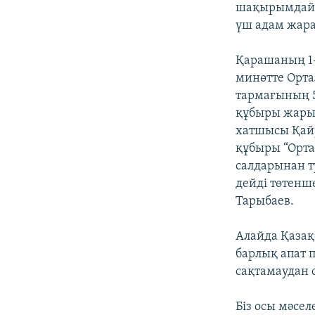
шақырымдай ж
үш адам жара
Қарашаның 1-і
минөтте Орта
тармағының 
құбыры жарыл
хатшысы Қайр
құбыры “Орта
салдарынан ту
дейді төтенш
Тарыбаев.
Алайда Қазақ
барлық апат 
сақтамаудан 
Біз осы мәсе