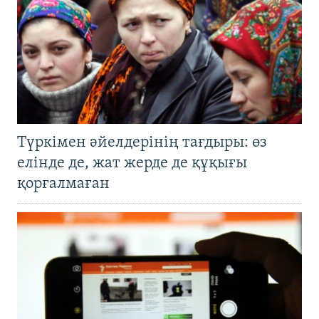
Түркімен әйелдерінің тағдыры: өз
елінде де, жат жерде де құқығы
қорғалмаған