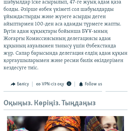
шабуылдар іске асырылып, 47-ге жуық адам қаза
ЖАЗЫЛЫҢЫЗ
болды. Әзірше өзбек үкіметі сол шабуылдарды
ұйымдастырды және жүзеге асырды деген
айыптармен 100-ден аса адамды түрмеге жапты.
Бүгін адам құқықтары бойынша БҰҰ-ының
Басқа тілдерде
Жоғарғы Комиссиясының делегациясы адам
құқының ахуалымен танысу үшін Өзбекстанда
жүр. Сапар барысында делегация елдің адам құқын
қорғаушыларымен және ресми билік өкілдерімен
кездесуге тиіс.
Бөлісу
VPN-сіз оқу
Follow us
Оқыңыз. Көріңіз. Тыңдаңыз