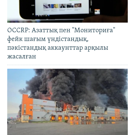
OCCRP: Азаттық пен "Мониториға"
фейк шағым үндістандық,
пәкістандық аккаунттар арқылы
жасалған