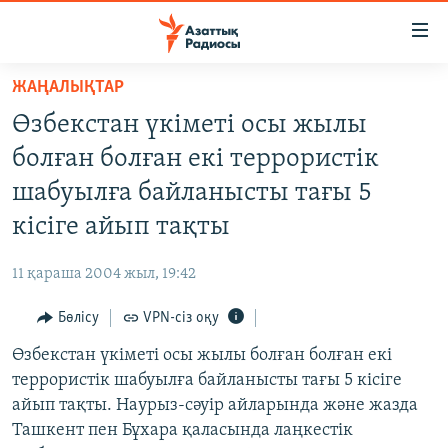
Accessibility
links
Skip
ЖАҢАЛЫҚТАР
to
ЖАҢАЛЫҚТАР
Өзбекстан үкіметі осы жылы
main
САЯСАТ
content
болған болған екі террористік
AZATTYQTV
Skip
шабуылға байланысты тағы 5
to
ҚАҢТАР ОҚИҒАСЫ
кісіге айып тақты
main
АДАМ ҚҰҚЫҚТАРЫ
Navigation
11 қараша 2004 жыл, 19:42
Skip
ӘЛЕУМЕТ
to
Бөлісу
VPN-сіз оқу
ӘЛЕМ
Search
Өзбекстан үкіметі осы жылы болған болған екі
АРНАЙЫ ЖОБАЛАР
террористік шабуылға байланысты тағы 5 кісіге
айып тақты. Наурыз-сәуір айларында және жазда
Русский
Ташкент пен Бұхара қаласында лаңкестік