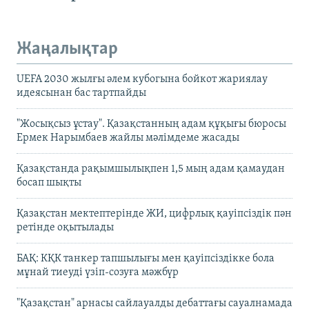
Жаңалықтар
UEFA 2030 жылғы әлем кубогына бойкот жариялау
идеясынан бас тартпайды
"Жосықсыз ұстау". Қазақстанның адам құқығы бюросы
Ермек Нарымбаев жайлы мәлімдеме жасады
Қазақстанда рақымшылықпен 1,5 мың адам қамаудан
босап шықты
Қазақстан мектептерінде ЖИ, цифрлық қауіпсіздік пән
ретінде оқытылады
БАҚ: КҚК танкер тапшылығы мен қауіпсіздікке бола
мұнай тиеуді үзіп-созуға мәжбүр
"Қазақстан" арнасы сайлауалды дебаттағы сауалнамада