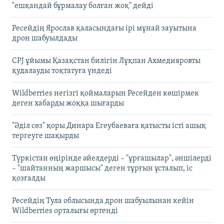
"ешқандай бұрмалау болған жоқ" дейді
Ресейдің Ярослав қаласындағы ірі мұнай зауытына
дрон шабуылдады
CPJ ұйымы Қазақстан билігін Лұқпан Ахмедияровты
қудалауды тоқтатуға үндеді
Wildberries негізгі қоймаларын Ресейден көшірмек
деген хабарды жоққа шығарды
"Әділ сөз" қоры Динара Егеубаеваға қатысты істі ашық
тергеуге шақырды
Түркістан өңірінде әйелдерді – "ұрғашылар", әншілерді
– "шайтанның жаршысы" деген тұрғын ұсталып, іс
қозғалды
Ресейдің Тула облысында дрон шабуылынан кейін
Wildberries орталығы өртенді