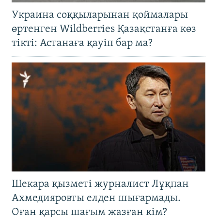
Украина соққыларынан қоймалары
өртенген Wildberries Қазақстанға көз
тікті: Астанаға қауіп бар ма?
Шекара қызметі журналист Лұқпан
Ахмедияровты елден шығармады.
Оған қарсы шағым жазған кім?