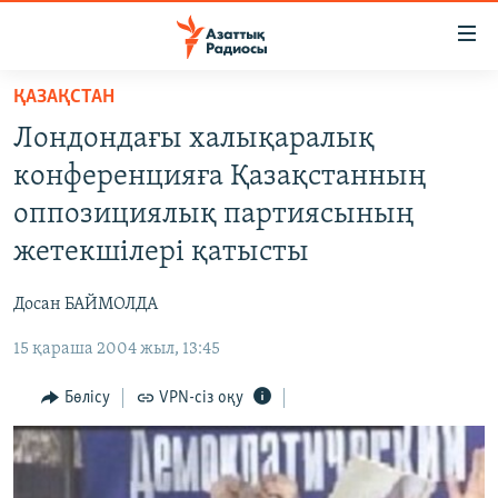
Accessibility
links
Skip
ҚАЗАҚСТАН
to
ЖАҢАЛЫҚТАР
Лондондағы халықаралық
main
САЯСАТ
content
конференцияға Қазақстанның
AZATTYQTV
Skip
оппозициялық партиясының
to
ҚАҢТАР ОҚИҒАСЫ
жетекшілері қатысты
main
АДАМ ҚҰҚЫҚТАРЫ
Navigation
Досан БАЙМОЛДА
Skip
ӘЛЕУМЕТ
to
15 қараша 2004 жыл, 13:45
ӘЛЕМ
Search
АРНАЙЫ ЖОБАЛАР
Бөлісу
VPN-сіз оқу
Русский