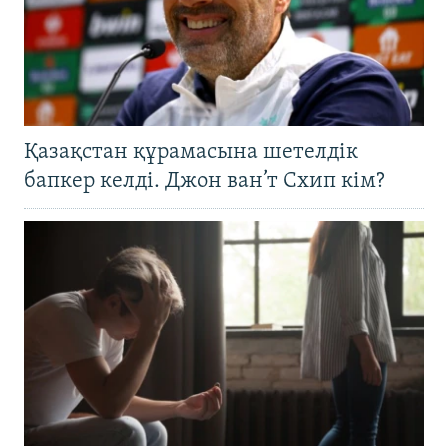
Қазақстан құрамасына шетелдік
бапкер келді. Джон ван’т Схип кім?