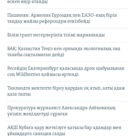
өскен өңір атанды
Пашинян: Армения Еуроодақ пен ЕАЭО-ның бірін
таңдау жайлы референдум өткізбейді
Білім грант иегерлерінің тізімі жарияланды
БАҚ: Қазақстан Теңіз кен орнында экологиялық заң
талабы сақталмаған дейді
Ресейдің Екатеринбург қаласында дрон шабуылынан
соң Wildberries қоймасы өртенді
Таиландта мектепте біреу қарудан оқ атып, алты адам
қаза тапты
Прокуратура журналист Александра Алёхованың
үкімін жеңілдетуді сұраған
АҚШ Кубаға қару жеткізуге қатысы бар адамдар мен
ұйымдарға санкция салды