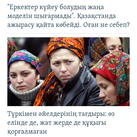
"Еркектер күйеу болудың жаңа
моделін шығармады". Қазақстанда
ажырасу қайта көбейді. Оған не себеп?
Түркімен әйелдерінің тағдыры: өз
елінде де, жат жерде де құқығы
қорғалмаған