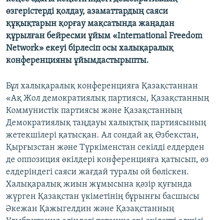
өзгерістерді қолдау, азаматтардың саяси
құқықтарын қорғау мақсатында жаңадан
құрылған бейресми ұйым «International Freedom
Network» екеуі бірлесіп осы халықаралық
конференцияны ұйымдастырыпты.
Бұл халықаралық конференцияға Қазақстаннан
«Ақ Жол демократиялық партиясы, Қазақстанның
Коммунистік партиясы және Қазақстанның
Демократиялық таңдауы халықтық партиясының
жетекшілері қатысқан. Ал сондай ақ Өзбекстан,
Қырғызстан және Түркіменстан секілді елдерден
де оппозиция өкілдері конференцияға қатысып, өз
елдеріндегі саяси жағдай туралы ой бөліскен.
Халықаралық жиын жұмысына қәзір қуғында
жүрген Қазақстан үкіметінің бұрынғы басшысы
Әкежан Қажыгелдин және Қазақстанның