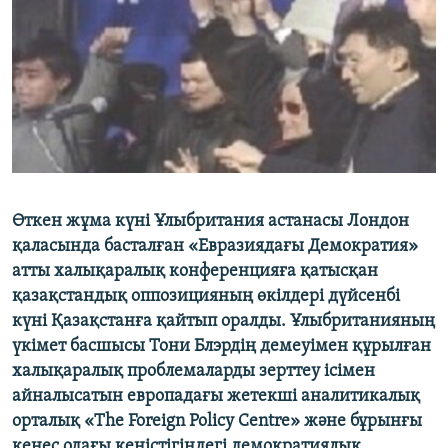
ЖАЗЫЛЫҢЫЗ
Басқа тілдерде
Өткен жұма күні Ұлыбритания астанасы Лондон
қаласында басталған «Евразиядағы Демократия»
атты халықаралық конференцияға қатысқан
қазақстандық оппозицияның өкілдері дүйсенбі
күні Қазақстанға қайтып оралды. Ұлыбританияның
үкімет басшысы Тони Блэрдің демеуімен құрылған
халықаралық проблемаларды зерттеу ісімен
айналысатын европадағы жетекші аналитикалық
орталық «The Foreign Policy Centre» және бұрынғы
кеңес одағы кеңістігіндегі демократиялық