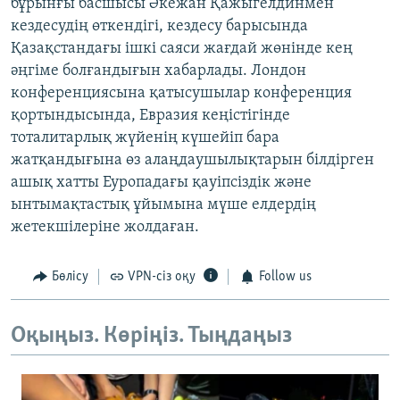
бұрынғы басшысы Әкежан Қажыгелдинмен
кездесудің өткендігі, кездесу барысында
Қазақстандағы ішкі саяси жағдай жөнінде кең
әңгіме болғандығын хабарлады. Лондон
конференциясына қатысушылар конференция
қортындысында, Евразия кеңістігінде
тоталитарлық жүйенің күшейіп бара
жатқандығына өз алаңдаушылықтарын білдірген
ашық хатты Еуропадағы қауіпсіздік және
ынтымақтастық ұйымына мүше елдердің
жетекшілеріне жолдаған.
Бөлісу
VPN-сіз оқу
Follow us
Оқыңыз. Көріңіз. Тыңдаңыз