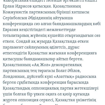
Ұлыбритания еліндегі төтенше әрі өкілетті елшісі
Ерлан Идрисов қатысқан. Қазақстанның
Коммунистік партиясының бірінші хатшысы
Серікболсын Әбділдиннің айтуынша
конференцияда сөз алған баяндамашылардың көбі
Евразия кеңістігіндегі мемлекеттерде
тоталитарлық жүйенің күшейіп отырғандығын сөз
еткен. Сондай ақ жуырда Қазақстанда өткен
парламент сайлауының әділетсіз, дұрыс
өтпегендігін Қазақстан жағынан конференцияға
қатысушы баяндамашылар айтып берген.
Қазақстанның «Ақ Жол» демократиялық
партиясының тең төрағасы Болат Әбілов,
Лондоннан, дүйсенбі күні «Азаттық» радиосына
берген сұқбатында конференция барысында
Қазақстандық оппозициялық партия жетекшілері
үшін болған бір үлкен оқиға ол қәзір қуғында
жүрген оппозиция серкесі, Қазақстан үкіметінің