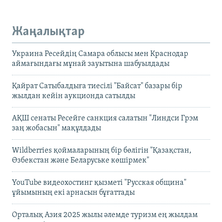
Жаңалықтар
Украина Ресейдің Самара облысы мен Краснодар
аймағындағы мұнай зауытына шабуылдады
Қайрат Сатыбалдыға тиесілі "Байсат" базары бір
жылдан кейін аукционда сатылды
АҚШ сенаты Ресейге санкция салатын "Линдси Грэм
заң жобасын" мақұлдады
Wildberries қоймаларының бір бөлігін "Қазақстан,
Өзбекстан және Беларуське көшірмек"
YouTube видеохостинг қызметі "Русская община"
ұйымының екі арнасын бұғаттады
Орталық Азия 2025 жылы әлемде туризм ең жылдам