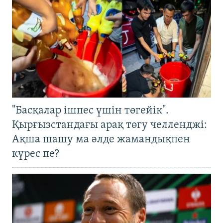
"Басқалар ішпес үшін төгейік".
Қырғызстандағы арақ төгу челленджі:
Ақша шашу ма әлде жамандықпен
күрес пе?