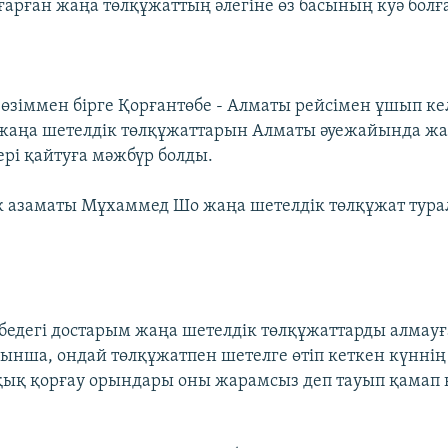
арған жаңа төлқұжаттың әлегіне өз басының куә болғ
 өзіммен бірге Қорғантөбе - Алматы рейсімен ұшып кел
жаңа шетелдік төлқұжаттарын Алматы әуежайында жа
ері қайтуға мәжбүр болды.
ік азаматы Мұхаммед Шо жаңа шетелдік төлқұжат тур
едегі достарым жаңа шетелдік төлқұжаттарды алмауға
ынша, ондай төлқұжатпен шетелге өтіп кеткен күннің 
ұқық қорғау орындары оны жарамсыз деп тауып қамап