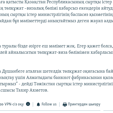
аға қатысты Қазақстан Республикасының сыртқы істер
ің төлқұжат –визалық бөлімі хабарсыз екендерін айтуд
ның сыртқы істер министрлігінің баспасөз қызметіні
айдан бұл мәліметтерді анықтайтмыз деген жауап алд
туралы бізде әзірге еш мәлімет жоқ. Егер қажет болса
келей айналысатын төлқұжат-виза бөлімімен хабарласы
.
 Душанбеге аталған шетелдік төлқұжат оқиғасына ба
нықтау үшін Алматыдағы банкнот фабрикасынан қызм
отырмыз” - дейді Тәжікстан сыртқы істер министрлігін
асшысы Тахир Ахметов.
VPN-сіз оқу
Follow us
Принтерден шығару