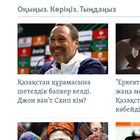
Оқыңыз. Көріңіз. Тыңдаңыз
Қазақстан құрамасына
"Еркек
шетелдік бапкер келді.
жаңа м
Джон ван’т Схип кім?
Қазақс
көбейді