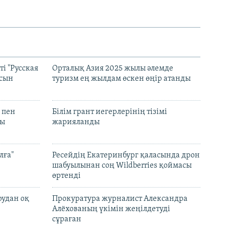
і "Русская
Орталық Азия 2025 жылы әлемде
асын
туризм ең жылдам өскен өңір атанды
 пен
Білім грант иегерлерінің тізімі
лы
жарияланды
лға"
Ресейдің Екатеринбург қаласында дрон
шабуылынан соң Wildberries қоймасы
өртенді
рудан оқ
Прокуратура журналист Александра
Алёхованың үкімін жеңілдетуді
сұраған