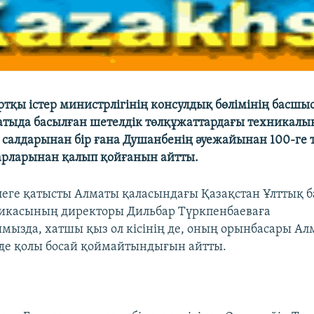
ртқы істер министрлігінің консулдық бөлімінің басшы
тыда басылған шетелдік төлқұжаттардағы техникалы
ң салдарынан бір ғана Душанбенің әуежайынан 100-ге 
арларынан қалып қойғанын айтты.
леге қатысты Алматы қаласындағы Қазақстан Ұлттық б
рикасының директоры Дильбар Түркпенбаеваға
мызда, хатшы қыз ол кісінің де, оның орынбасары Ал
 де қолы босай қоймайтындығын айтты.