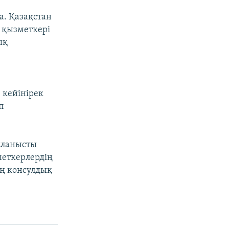
а. Қазақстан
ң қызметкері
ық
, кейінірек
п
йланысты
еткерлердің
ің консулдық