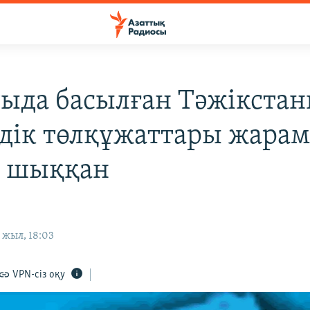
ыда басылған Тәжікста
дік төлқұжаттары жара
п шыққан
 жыл, 18:03
VPN-сіз оқу