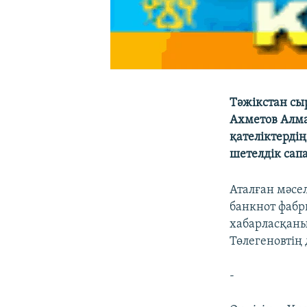
Тәжікстан сы
Ахметов Алма
қателіктерді
шетелдік сап
Аталған мәсе
банкнот фаб
хабарласқаны
Төлегеновтің
-