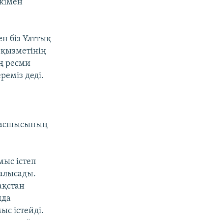
ркімен
н біз Ұлттық
 қызметінің
ің ресми
реміз деді.
 басшысының
мыс істеп
налысады.
ақстан
нда
с істейді.