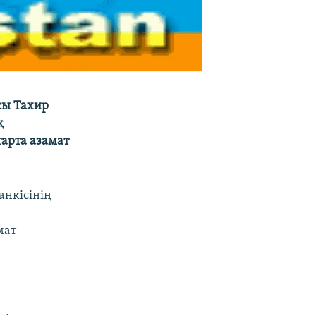
сы Тахир
қ
тарта азамат
анкісінің
мат