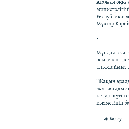
Аталған оқиғ
министрлігін
Республикасы
Мұхтар Кәріб
-
Мұндай оқиға 
осы іспен ті
анықтаймыз 
“Жақын арада
мән-жайды а
келуін күтіп 
қызметінің б
Бөлісу