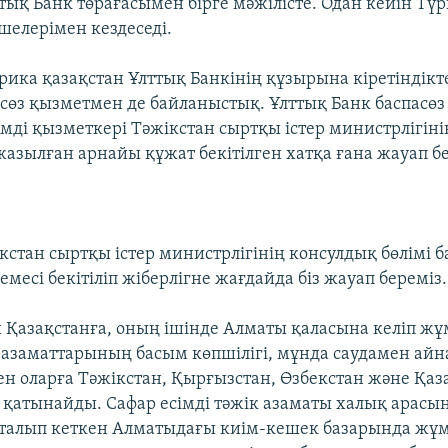
ттық Банк төрағасымен бірге мәжілісте. Одан кейін Тү
шелерімен кездеседі.
ика қазақстан Ұлттық Банкінің құзырына кіретіндікте
асөз қызметмен де байланыстық. Ұлттық Банк баспасөз
імді қызметкері Тәжікстан сыртқы істер министрлігін
азылған арнайы құжат бекітілген хатқа ғана жауап бе
ікстан сыртқы істер министрлігінің консулдық бөлімі
месі бекітіліп жіберлігне жағдайда біз жауап береміз.
 Қазақстанға, оның ішінде Алматы қаласына келіп жұ
 азаматтарының басым көпшілігі, мұнда саудамен ай
н оларға Тәжікстан, Қырғызстан, Өзбекстан және Қаз
 қатынайды. Сафар есімді тәжік азаматы халық арасы
аталып кеткен Алматыдағы киім-кешек базарында жұмы