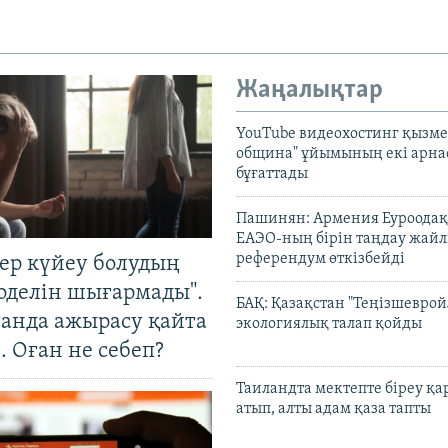
Жаңалықтар
YouTube видеохостинг қызмет
община" ұйымының екі арн
бұғаттады
Пашинян: Армения Еуроодақ
ЕАЭО-ның бірін таңдау жай
референдум өткізбейді
тер күйеу болудың
оделін шығармады".
БАҚ: Қазақстан "Теңізшеврой
танда ажырасу қайта
экологиялық талап қойды
. Оған не себеп?
Таиландта мектепте біреу қа
атып, алты адам қаза тапты