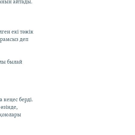
анын айтады.
ген екі тәжік
рамсыз деп
алы былай
 кеңес берді.
өзінде,
 қоюлары