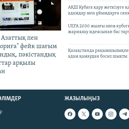
АҚШ Кубаға қару жеткізуге қ
адамдар мен ұйымдарға сан
UEFA 2030 жылғы әлем кубог
жариялау идеясынан бас та
 Азаттық пен
ориға" фейк шағым
Қазақстанда рақымшылықпен
андық, пәкістандық
адам қамаудан босап шықты
ттар арқылы
ан
БӨЛІМДЕР
ЖАЗЫЛЫҢЫЗ
р