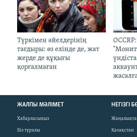
Түркімен әйелдерінің
OCCRP:
тағдыры: өз елінде де, жат
"Монит
жерде де құқығы
үндіст
қорғалмаған
аккаун
жасалғ
ЖАЛПЫ МӘЛІМЕТ
НЕГІЗГІ 
Хабарласыңыз
Жаңалықта
Біз туралы
Қазақстан