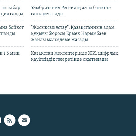
атысы бар
Ұлыбритания Ресейдің алты банкіне
кция салды
санкция салды
ына бойкот
"Жосықсыз ұстау". Қазақстанның адам
ртпайды
құқығы бюросы Ермек Нарымбаев
жайлы мәлімдеме жасады
 1,5 мың
Қазақстан мектептерінде ЖИ, цифрлық
қауіпсіздік пән ретінде оқытылады