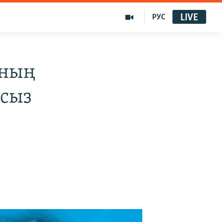
LIVE
РУС
нның
мсыз