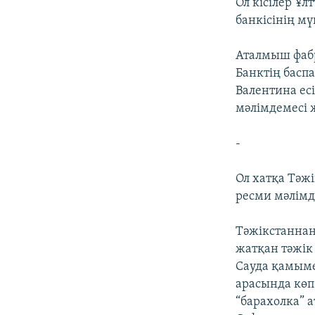
Ол кісілер Ұл
банкісінің мү
Аталмыш фабр
Банктің басп
Валентина ес
мәлімдемесі ж
-
Ол хатқа Тәж
ресми мәлімде
Тәжікстаннан
жатқан тәжік
Сауда қамыме
арасында көп
“барахолка” 