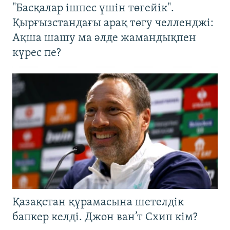
"Басқалар ішпес үшін төгейік".
Қырғызстандағы арақ төгу челленджі:
Ақша шашу ма әлде жамандықпен
күрес пе?
Қазақстан құрамасына шетелдік
бапкер келді. Джон ван’т Схип кім?