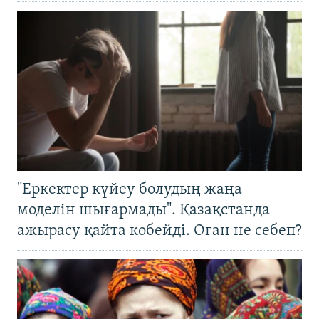
"Еркектер күйеу болудың жаңа
моделін шығармады". Қазақстанда
ажырасу қайта көбейді. Оған не себеп?