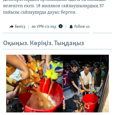
ЖАЗЫЛЫҢЫЗ
иеленген екен. 18 миллион сайлаушылардың 57
пайызы сайлауларда дауыс берген.
Бөлісу
VPN-сіз оқу
Follow us
Басқа тілдерде
Оқыңыз. Көріңіз. Тыңдаңыз