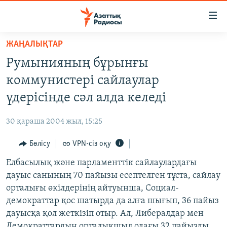
Accessibility
links
Skip
ЖАҢАЛЫҚТАР
to
ЖАҢАЛЫҚТАР
Румынияның бұрынғы
main
САЯСАТ
content
коммунистері сайлаулар
AZATTYQTV
Skip
үдерісінде сәл алда келеді
to
ҚАҢТАР ОҚИҒАСЫ
main
30 қараша 2004 жыл, 15:25
АДАМ ҚҰҚЫҚТАРЫ
Navigation
Skip
Бөлісу
VPN-сіз оқу
ӘЛЕУМЕТ
to
Елбасылық және парламенттік сайлаулардағы
ӘЛЕМ
Search
дауыс санының 70 пайызы есептелген тұста, сайлау
АРНАЙЫ ЖОБАЛАР
орталығы өкілдерінің айтуынша, Социал-
демократтар қос шатырда да алға шығып, 36 пайыз
Русский
дауысқа қол жеткізіп отыр. Ал, Либералдар мен
Демократтардың орталықшыл одағы 32 пайызды