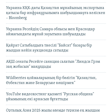
Украина КҚК-дағы Қазақстан мұнайының экспортына
қатысы бар инфрақұрылымға шабуылдамауға келіскен
– Bloomberg
Украина Ресейдің Самара облысы мен Краснодар
аймағындағы мұнай зауытына шабуылдады
Қайрат Сатыбалдыға тиесілі "Байсат" базары бір
жылдан кейін аукционда сатылды
АҚШ сенаты Ресейге санкция салатын "Линдси Грэм
заң жобасын" мақұлдады
Wildberries қоймаларының бір бөлігін "Қазақстан,
Өзбекстан және Беларуське көшірмек"
YouTube видеохостинг қызметі "Русская община"
ұйымының екі арнасын бұғаттады
Орталық Азия 2025 жылы әлемде туризм ең жылдам