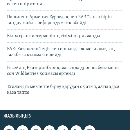
өскен өңір атанды
Пашинян: Армения Еуроодақ пен ЕАЭО-ның бірін
таңдау жайлы референдум өткізбейді
Білім грант иегерлерінің тізімі жарияланды
БАҚ: Қазақстан Теңіз кен орнында экологиялық заң
талабы сақталмаған дейді
Ресейдің Екатеринбург қаласында дрон шабуылынан
соң Wildberries қоймасы өртенді
Таиландта мектепте біреу қарудан оқ атып, алты адам
қаза тапты
ЖАЗЫЛЫҢЫЗ