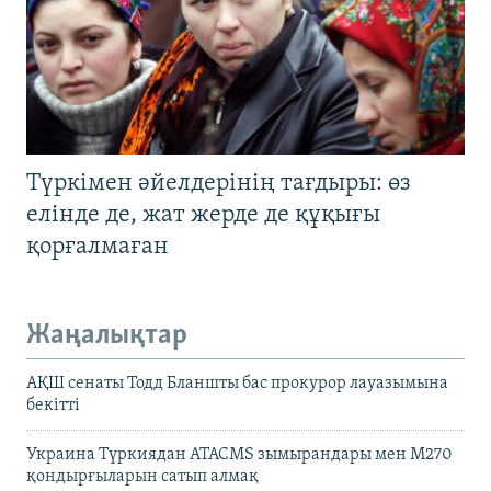
Түркімен әйелдерінің тағдыры: өз
елінде де, жат жерде де құқығы
қорғалмаған
Жаңалықтар
АҚШ сенаты Тодд Бланшты бас прокурор лауазымына
бекітті
Украина Түркиядан ATACMS зымырандары мен M270
қондырғыларын сатып алмақ