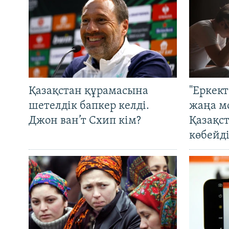
Қазақстан құрамасына
"Еркек
шетелдік бапкер келді.
жаңа м
Джон ван’т Схип кім?
Қазақс
көбейді