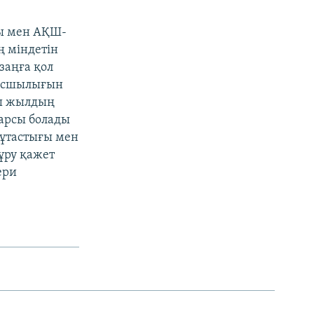
сы мен АҚШ-
ң міндетін
заңға қол
басшылығын
сы жылдың
қарсы болады
 тұтастығы мен
тұру қажет
ери