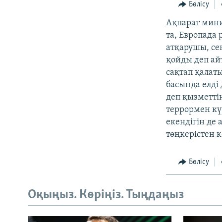
Бөлісу
Ақпарат мини
та, Европада
атқарушы, се
қойды деп ай
сақтап қалат
басында елді
деп қызметтің
террормен күр
екендігін де
төңкерістен к
Бөлісу
Оқыңыз. Көріңіз. Тыңдаңыз