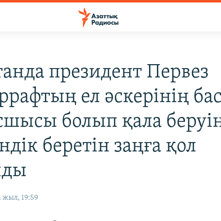
танда президент Первез
рафтың ел әскерінің ба
сшысы болып қала беруі
ндік беретін заңға қол
лды
 жыл, 19:59