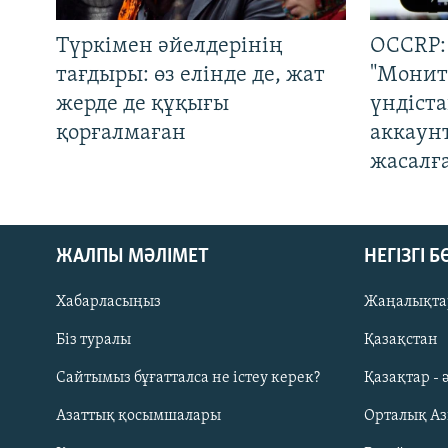
Түркімен әйелдерінің
OCCRP:
тағдыры: өз елінде де, жат
"Монит
жерде де құқығы
үндіст
қорғалмаған
аккаун
жасалғ
ЖАЛПЫ МӘЛІМЕТ
НЕГІЗГІ 
Хабарласыңыз
Жаңалықта
Біз туралы
Қазақстан
Русский
Сайтымыз бұғатталса не істеу керек?
Қазақтар - 
Азаттық қосымшалары
Орталық А
ЖАЗЫЛЫҢЫЗ