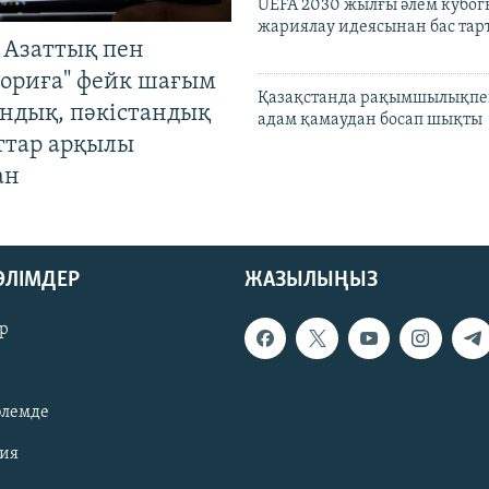
UEFA 2030 жылғы әлем кубог
жариялау идеясынан бас та
 Азаттық пен
ориға" фейк шағым
Қазақстанда рақымшылықпен
андық, пәкістандық
адам қамаудан босап шықты
ттар арқылы
ан
БӨЛІМДЕР
ЖАЗЫЛЫҢЫЗ
р
әлемде
зия