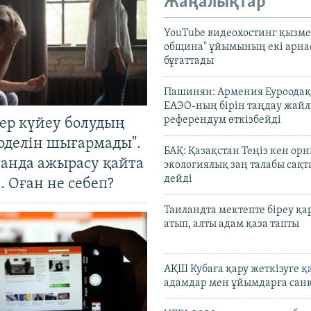
Жаңалықтар
YouTube видеохостинг қызмет
община" ұйымының екі арн
бұғаттады
Пашинян: Армения Еуроодақ
ЕАЭО-ның бірін таңдау жай
референдум өткізбейді
тер күйеу болудың
оделін шығармады".
БАҚ: Қазақстан Теңіз кен ор
танда ажырасу қайта
экологиялық заң талабы сақ
дейді
. Оған не себеп?
Таиландта мектепте біреу қа
атып, алты адам қаза тапты
АҚШ Кубаға қару жеткізуге қ
адамдар мен ұйымдарға сан