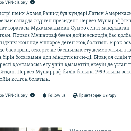
VPN-сіз оқу
стрі шейх Ахмед Рашид бұл күндері Латын Америка
 ресми сапарда жүрген президент Первез Мүшараффты
нат төрағасы Мұхаммадмиан Сумро сенат мақұлдаған 
тқан. Первез Мүшарраф бұған дейін әскердің бас қол
ындығы жөнінде ешнәрсе деген жоқ болатын. Бірақ о
 де басқарып, әскерге де басшылық ету демократияға 
 бірін босатамын деп міндеттенген-ді. Бірақ ол елдің
есті қамтамасыз ету үшін қызметтің екеуін де ұстап 
 айтқан. Первез Мүшарраф билік басына 1999 жылы әск
ейін келген болатын.
VPN-сіз оқу
Follow us
Принтерден шығару