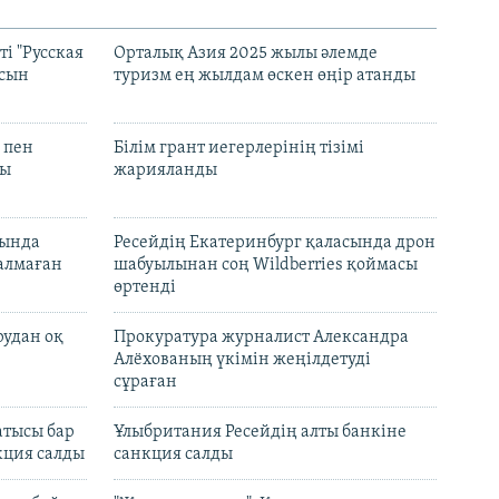
і "Русская
Орталық Азия 2025 жылы әлемде
асын
туризм ең жылдам өскен өңір атанды
 пен
Білім грант иегерлерінің тізімі
лы
жарияланды
нында
Ресейдің Екатеринбург қаласында дрон
талмаған
шабуылынан соң Wildberries қоймасы
өртенді
рудан оқ
Прокуратура журналист Александра
Алёхованың үкімін жеңілдетуді
сұраған
атысы бар
Ұлыбритания Ресейдің алты банкіне
кция салды
санкция салды