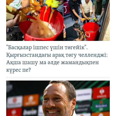
"Басқалар ішпес үшін төгейік".
Қырғызстандағы арақ төгу челленджі:
Ақша шашу ма әлде жамандықпен
күрес пе?