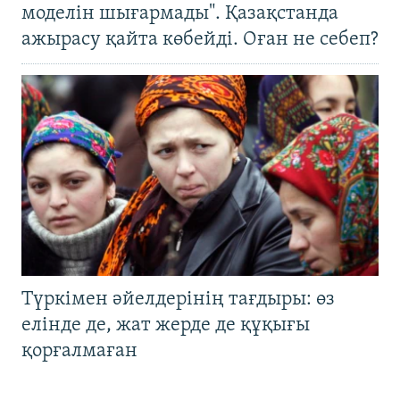
моделін шығармады". Қазақстанда
ажырасу қайта көбейді. Оған не себеп?
Түркімен әйелдерінің тағдыры: өз
елінде де, жат жерде де құқығы
қорғалмаған