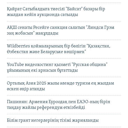
Қайрат Сатыбалдыға тиесілі "Байсат" базары бір
жылдан кейін аукционда сатылды
АҚШ сенаты Ресейге санкция салатын "Линдси Грэм
заң жобасын" мақұлдады
Wildberries қоймаларының бір бөлігін "Қазақстан,
Өзбекстан және Беларуське көшірмек"
YouTube видеохостинг қызметі "Русская община"
ұйымының екі арнасын бұғаттады
Орталық Азия 2025 жылы әлемде туризм ең жылдам
өскен өңір атанды
Пашинян: Армения Еуроодақ пен ЕАЭО-ның бірін
таңдау жайлы референдум өткізбейді
Білім грант иегерлерінің тізімі жарияланды