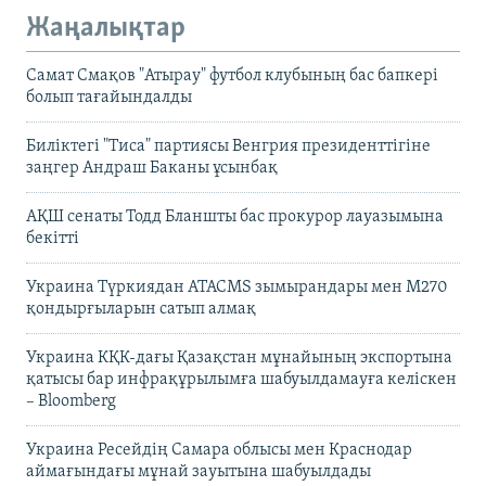
Жаңалықтар
Самат Смақов "Атырау" футбол клубының бас бапкері
болып тағайындалды
Биліктегі "Тиса" партиясы Венгрия президенттігіне
заңгер Андраш Баканы ұсынбақ
АҚШ сенаты Тодд Бланшты бас прокурор лауазымына
бекітті
Украина Түркиядан ATACMS зымырандары мен M270
қондырғыларын сатып алмақ
Украина КҚК-дағы Қазақстан мұнайының экспортына
қатысы бар инфрақұрылымға шабуылдамауға келіскен
– Bloomberg
Украина Ресейдің Самара облысы мен Краснодар
аймағындағы мұнай зауытына шабуылдады