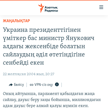
Accessibility
links
Skip
ЖАҢАЛЫҚТАР
to
ЖАҢАЛЫҚТАР
Украина президенттігінен
main
САЯСАТ
content
үміткер бас министр Янукович
AZATTYQTV
Skip
алдағы жексенбіде болатын
to
ҚАҢТАР ОҚИҒАСЫ
сайлаудың әділ өтетіндігіне
main
АДАМ ҚҰҚЫҚТАРЫ
Navigation
сенбейді екен
Skip
ӘЛЕУМЕТ
to
22 желтоқсан 2004 жыл, 20:27
ӘЛЕМ
Search
Бөлісу
VPN-сіз оқу
АРНАЙЫ ЖОБАЛАР
Оның айтуынша, парламент қабылдаған жаңа
Русский
сайлау, дауыс беру заңы бойынша, миллиондаған
адам дауыс бере алмай қалуы мүмкін екен.