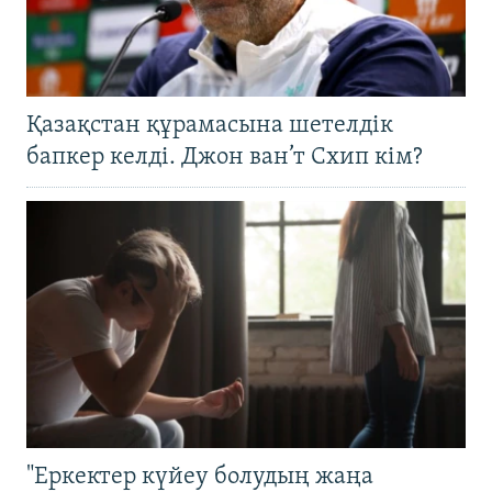
Қазақстан құрамасына шетелдік
бапкер келді. Джон ван’т Схип кім?
"Еркектер күйеу болудың жаңа