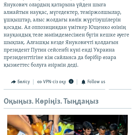
Янукович олардың қатарына үйден шыға
ЖАЗЫЛЫҢЫЗ
алмайтын науқас, мүгедектер, теміржолшылар,
ұшқыштар, алыс жолдағы көлік жүргізушілерін
қосады. Ал оппозициядан үміткер Ющенко өзінің
Басқа тілдерде
науқандық теле мәлімдемесімен бүгін кешке әуеге
шықпақ. Алғашқы кезде Януковичті қолдағын
президент Путин сейсенбі күні енді Украина
президенттігіне кім сайланса да бәрібір өзара
қызметтес болуға әзірмін деді.
Бөлісу
VPN-сіз оқу
Follow us
Оқыңыз. Көріңіз. Тыңдаңыз