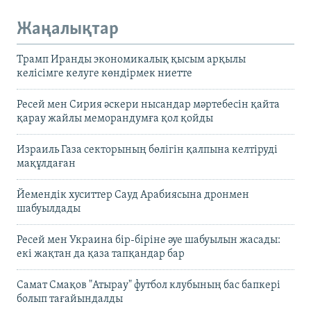
Жаңалықтар
Трамп Иранды экономикалық қысым арқылы
келісімге келуге көндірмек ниетте
Ресей мен Сирия әскери нысандар мәртебесін қайта
қарау жайлы меморандумға қол қойды
Израиль Газа секторының бөлігін қалпына келтіруді
мақұлдаған
Йемендік хуситтер Сауд Арабиясына дронмен
шабуылдады
Ресей мен Украина бір-біріне әуе шабуылын жасады:
екі жақтан да қаза тапқандар бар
Самат Смақов "Атырау" футбол клубының бас бапкері
болып тағайындалды