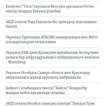
Биліктегі "Тиса" партиясы Венгрия президенттігіне
заңгер Андраш Баканы ұсынбақ
АҚШ сенаты Тодд Бланшты бас прокурор лауазымына
бекітті
Украина Түркиядан ATACMS зымырандары мен M270
қондырғыларын сатып алмақ
Украина КҚК-дағы Қазақстан мұнайының экспортына
қатысы бар инфрақұрылымға шабуылдамауға келіскен
– Bloomberg
Украина Ресейдің Самара облысы мен Краснодар
аймағындағы мұнай зауытына шабуылдады
Қайрат Сатыбалдыға тиесілі "Байсат" базары бір
жылдан кейін аукционда сатылды
АҚШ сенаты Ресейге санкция салатын "Линдси Грэм