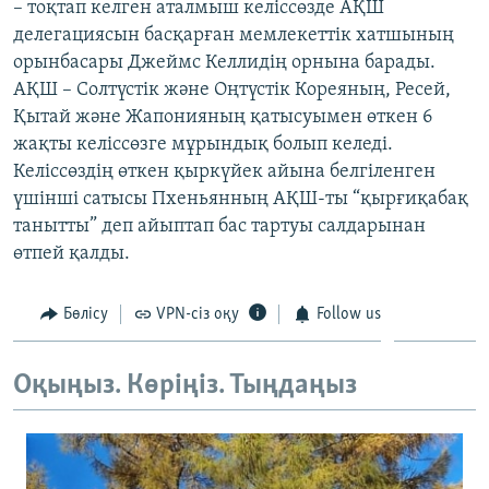
– тоқтап келген аталмыш келіссөзде АҚШ
ЖАЗЫЛЫҢЫЗ
делегациясын басқарған мемлекеттік хатшының
орынбасары Джеймс Келлидің орнына барады.
АҚШ – Солтүстік және Оңтүстік Кореяның, Ресей,
Қытай және Жапонияның қатысуымен өткен 6
Басқа тілдерде
жақты келіссөзге мұрындық болып келеді.
Келіссөздің өткен қыркүйек айына белгіленген
үшінші сатысы Пхеньянның АҚШ-ты “қырғиқабақ
танытты” деп айыптап бас тартуы салдарынан
өтпей қалды.
Бөлісу
VPN-сіз оқу
Follow us
Оқыңыз. Көріңіз. Тыңдаңыз