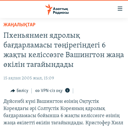
Accessibility
links
Skip
ЖАҢАЛЫҚТАР
to
ЖАҢАЛЫҚТАР
Пхеньянмен ядролық
main
САЯСАТ
content
бағдарламасы төңірегіндегі 6
AZATTYQTV
Skip
жақты келіссөзге Вашингтон жаңа
to
ҚАҢТАР ОҚИҒАСЫ
өкілін тағайындады
main
АДАМ ҚҰҚЫҚТАРЫ
Navigation
15 ақпан 2005 жыл, 15:09
Skip
ӘЛЕУМЕТ
to
Бөлісу
VPN-сіз оқу
ӘЛЕМ
Search
Дүйсенбі күні Вашингтон өзінің Оңтүстік
АРНАЙЫ ЖОБАЛАР
Кореядағы әрі Солтүстік Кореяның ядролық
бағдарламасы бойынша 6 жақты келіссөзге өзінің
Русский
жаңа өкілетті өкілін тағайындады. Кристофер Хилл