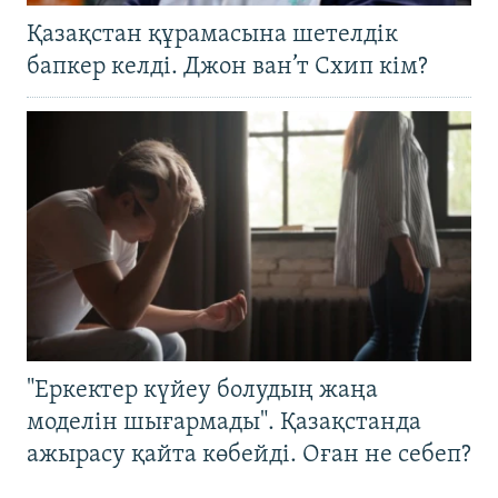
Қазақстан құрамасына шетелдік
бапкер келді. Джон ван’т Схип кім?
"Еркектер күйеу болудың жаңа
моделін шығармады". Қазақстанда
ажырасу қайта көбейді. Оған не себеп?