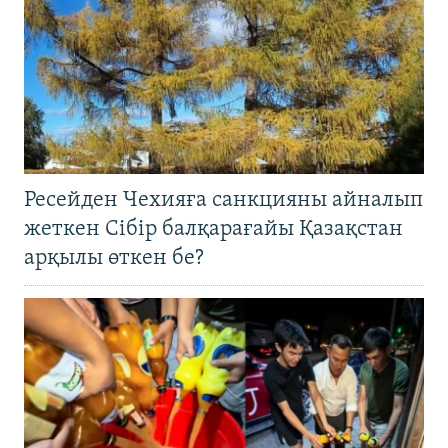
Ресейден Чехияға санкцияны айналып
жеткен Сібір балқарағайы Қазақстан
арқылы өткен бе?