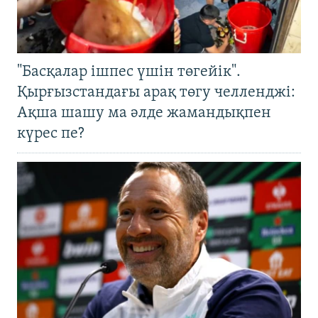
"Басқалар ішпес үшін төгейік".
Қырғызстандағы арақ төгу челленджі:
Ақша шашу ма әлде жамандықпен
күрес пе?