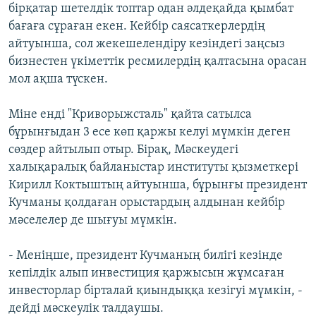
бірқатар шетелдік топтар одан әлдеқайда қымбат
бағаға сұраған екен. Кейбір саясаткерлердің
айтуынша, сол жекешелендіру кезіндегі заңсыз
бизнестен үкіметтік ресмилердің қалтасына орасан
мол ақша түскен.
Міне енді "Криворыжсталь" қайта сатылса
бұрынғыдан 3 есе көп қаржы келуі мүмкін деген
сөздер айтылып отыр. Бірақ, Мәскеудегі
халықаралық байланыстар институты қызметкері
Кирилл Коктыштың айтуынша, бұрынғы президент
Кучманы қолдаған орыстардың алдынан кейбір
мәселелер де шығуы мүмкін.
- Меніңше, президент Кучманың билігі кезінде
кепілдік алып инвестиция қаржысын жұмсаған
инвесторлар бірталай қиындыққа кезігуі мүмкін, -
дейді мәскеулік талдаушы.