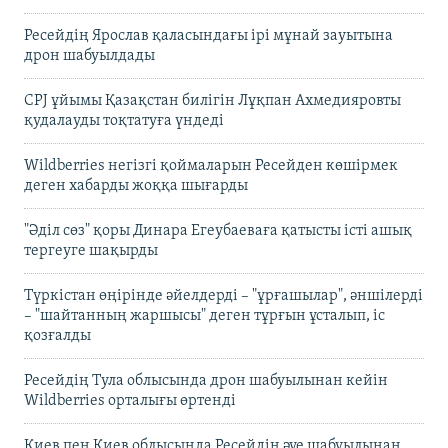
Ресейдің Ярослав қаласындағы ірі мұнай зауытына
дрон шабуылдады
CPJ ұйымы Қазақстан билігін Лұқпан Ахмедияровты
қудалауды тоқтатуға үндеді
Wildberries негізгі қоймаларын Ресейден көшірмек
деген хабарды жоққа шығарды
"Әділ сөз" қоры Динара Егеубаеваға қатысты істі ашық
тергеуге шақырды
Түркістан өңірінде әйелдерді – "ұрғашылар", әншілерді
– "шайтанның жаршысы" деген тұрғын ұсталып, іс
қозғалды
Ресейдің Тула облысында дрон шабуылынан кейін
Wildberries орталығы өртенді
Киев пен Киев облысында Ресейдің әуе шабуылынан