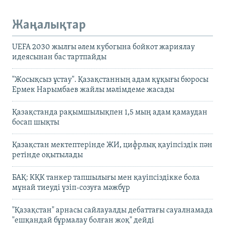
Жаңалықтар
UEFA 2030 жылғы әлем кубогына бойкот жариялау
идеясынан бас тартпайды
"Жосықсыз ұстау". Қазақстанның адам құқығы бюросы
Ермек Нарымбаев жайлы мәлімдеме жасады
Қазақстанда рақымшылықпен 1,5 мың адам қамаудан
босап шықты
Қазақстан мектептерінде ЖИ, цифрлық қауіпсіздік пән
ретінде оқытылады
БАҚ: КҚК танкер тапшылығы мен қауіпсіздікке бола
мұнай тиеуді үзіп-созуға мәжбүр
"Қазақстан" арнасы сайлауалды дебаттағы сауалнамада
"ешқандай бұрмалау болған жоқ" дейді