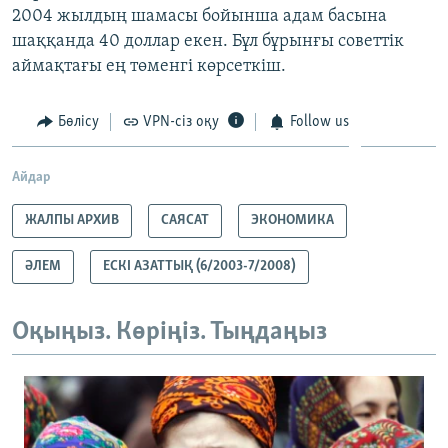
2004 жылдың шамасы бойынша адам басына
шаққанда 40 доллар екен. Бұл бұрынғы советтік
аймақтағы ең төменгі көрсеткіш.
Бөлісу
VPN-сіз оқу
Follow us
Айдар
ЖАЛПЫ АРХИВ
САЯСАТ
ЭКОНОМИКА
ӘЛЕМ
ЕСКІ АЗАТТЫҚ (6/2003-7/2008)
Оқыңыз. Көріңіз. Тыңдаңыз