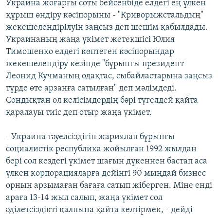
Украина жоғарғы соты бейсенбіде елдегі ең үлкен
ЖАЗЫЛЫҢЫЗ
құрыш өндіру кәсіпорыны - "Криворыжстальдың"
жекешелендірілуін заңсыз деп шешім қабылдады.
Украинаның жаңа үкімет жетекшісі Юлия
Тимошенко елдегі көптеген кәсіпорындар
Басқа тілдерде
жекешелендіру кезінде "бұрынғы президент
Леонид Кучманың одақтас, сыбайластарына заңсыз
түрде өте арзанға сатылған" деп мәлімдеді.
Сондықтан ол келісімдердің бәрі түгелдей қайта
қаралауы тиіс деп отыр жаңа үкімет.
- Украина тәуелсіздігін жариялап бұрынғы
социалистік республика жойылған 1992 жылдан
бері сол кездегі үкімет шағын дүкеннен бастап аса
үлкен корпорацияларға дейінгі 90 мыңдай бизнес
орнын арзымаған бағаға сатып жіберген. Міне енді
араға 13-14 жыл салып, жаңа үкімет сол
әділетсіздікті қалпына қайта келтірмек, - дейді