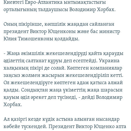
Киевтегі Евро-Атлантика ынтымақтастығы
орталығының талдаушысы Володимир Хорбах.
Оның пікірінше, көпшілік жаңадан сайланған
президент Виктор Ющенконы және бас министр
Юлия Тимошенконы қолдайды.
- Жаңа әкімшілік жекешелендіруді қайта қарауды
әділеттің салтанат құруы деп есептейді. Украина
халқының пікірі де солай. Көптеген компаниялар
заңсыз жолмен жасырын жекешелендіріліп кетті.
Ол жекешелендіруге көптеген адам қатыса алмай
қалды. Сондықтан жаңа үкіметтің жаңа шарасын
қауым әділ әрекет деп түсінеді, - дейді Володимир
Хорбах.
Ал қазіргі кезде күдік астына алынған нысандар
көбейе түскендей. Президент Виктор Ющенко апта