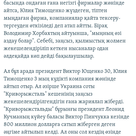
басында ондаған ғана негізгі фирмалар жөнінде
айтса, Юлия Тимощенко жүздеген, тіптен
мыңдаған фирма, компаниялар қайта тексеру-
тергеуден өткізіледі деп атап айтты. Бірақ
Володимир Хорбахтың айтуынша, "мыңның өзі
аздау болар". Себебі, заңсыз, қылмыстық жолмен
жекешелендіріліп кеткен нысаналар одан
әлдеқайда көп дейді бақылаушылар.
Ал бұл арада президент Виктор Ющенко 30, Юлия
Тимощенко 3 мың күдікті компания жөнінде
айтып отыр. Ал әзірше Украина соты
"Криворыжсталь" кешенінің заңсыз
жекешелендірілгендігін ғана жариялап жіберді.
"Криворыжстальды" бұрынғы президент Леонид
Кучманың күйеу баласы Виктор Пинчукка кезінде
800 миллион долларға сатып жіберген деген
әңгіме айтылып келді. Ал оны сол кездің өзінде