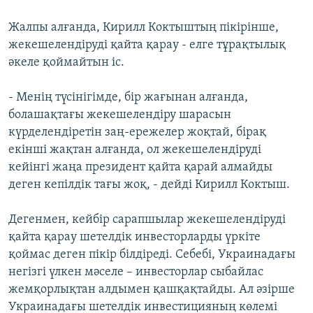
Жалпы алғанда, Кирилл Коктыштың пікірінше,
жекешелендіруді қайта қарау - елге тұрақтылық
әкеле қоймайтын іс.
- Менің түсінігімде, бір жағынан алғанда,
болашақтағы жекешелендіру шарасын
күрделендіретін заң-ережелер жоқтай, бірақ
екінші жақтан алғанда, ол жекешелендіруді
кейінгі жаңа президент қайта қарай алмайды
деген кепілдік тағы жоқ, - дейді Кирилл Коктыш.
Дегенмен, кейбір сарапшылар жекешелендіруді
қайта қарау шетелдік инвесторларды үркіте
қоймас деген пікір білдіреді. Себебі, Украинадағы
негізгі үлкен мәселе – инвесторлар сыбайлас
жемқорлықтан алдымен қашқақтайды. Ал әзірше
Украинадағы шетелдік инвестицияның көлемі