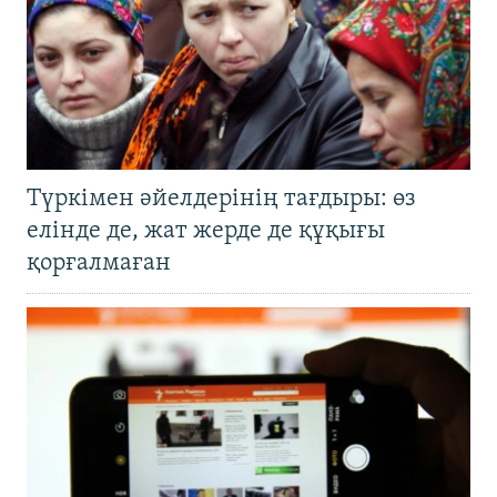
Түркімен әйелдерінің тағдыры: өз
елінде де, жат жерде де құқығы
қорғалмаған