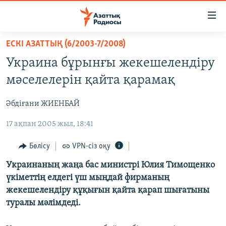
Accessibility
links
Skip
ЕСКІ АЗАТТЫҚ (6/2003-7/2008)
to
ЖАҢАЛЫҚТАР
Украина бұрынғы жекешелендіру
main
САЯСАТ
content
мәселелерін қайта қарамақ
AZATTYQTV
Skip
to
Әбдіғани ЖИЕНБАЙ
ҚАҢТАР ОҚИҒАСЫ
main
17 ақпан 2005 жыл, 18:41
АДАМ ҚҰҚЫҚТАРЫ
Navigation
Skip
ӘЛЕУМЕТ
Бөлісу
VPN-сіз оқу
to
ӘЛЕМ
Украинаның жаңа бас министрі Юлия Тимощенко
Search
үкіметтің елдегі үш мыңдай фирманың
АРНАЙЫ ЖОБАЛАР
жекешелендіру құқығын қайта қарап шығатыны
туралы мәлімдеді.
Русский