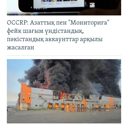
OCCRP: Азаттық пен "Мониториға"
фейк шағым үндістандық,
пәкістандық аккаунттар арқылы
жасалған