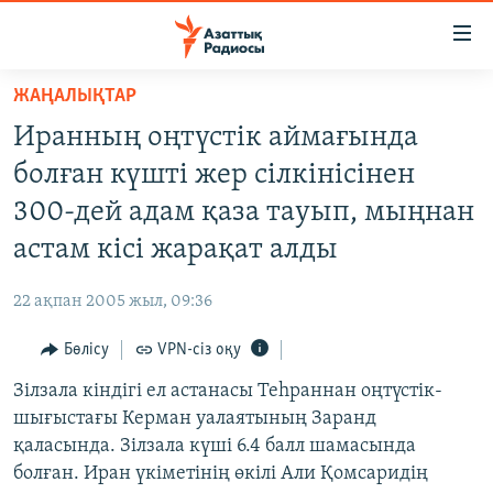
Accessibility
links
Skip
ЖАҢАЛЫҚТАР
to
ЖАҢАЛЫҚТАР
Иранның оңтүстік аймағында
main
САЯСАТ
content
болған күшті жер сілкінісінен
AZATTYQTV
Skip
300-дей адам қаза тауып, мыңнан
to
ҚАҢТАР ОҚИҒАСЫ
астам кісі жарақат алды
main
АДАМ ҚҰҚЫҚТАРЫ
Navigation
22 ақпан 2005 жыл, 09:36
Skip
ӘЛЕУМЕТ
to
Бөлісу
VPN-сіз оқу
ӘЛЕМ
Search
Зілзала кіндігі ел астанасы Теһраннан оңтүстік-
АРНАЙЫ ЖОБАЛАР
шығыстағы Керман уалаятының Заранд
қаласында. Зілзала күші 6.4 балл шамасында
Русский
болған. Иран үкіметінің өкілі Али Қомсаридің