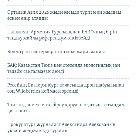
Орталық Азия 2025 жылы әлемде туризм ең жылдам
өскен өңір атанды
Пашинян: Армения Еуроодақ пен ЕАЭО-ның бірін
таңдау жайлы референдум өткізбейді
Білім грант иегерлерінің тізімі жарияланды
БАҚ: Қазақстан Теңіз кен орнында экологиялық заң
талабы сақталмаған дейді
Ресейдің Екатеринбург қаласында дрон шабуылынан
соң Wildberries қоймасы өртенді
Таиландта мектепте біреу қарудан оқ атып, алты адам
қаза тапты
Прокуратура журналист Александра Алёхованың
үкімін жеңілдетуді сұраған