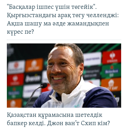
"Басқалар ішпес үшін төгейік".
Қырғызстандағы арақ төгу челленджі:
Ақша шашу ма әлде жамандықпен
күрес пе?
Қазақстан құрамасына шетелдік
бапкер келді. Джон ван’т Схип кім?