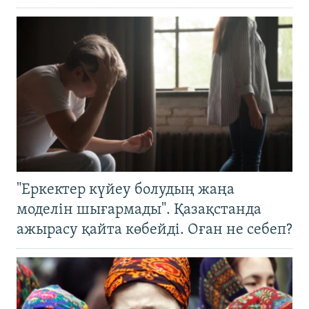
"Еркектер күйеу болудың жаңа
моделін шығармады". Қазақстанда
ажырасу қайта көбейді. Оған не себеп?