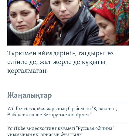
Түркімен әйелдерінің тағдыры: өз
елінде де, жат жерде де құқығы
қорғалмаған
Жаңалықтар
Wildberries қоймаларының бір бөлігін "Қазақстан,
Өзбекстан және Беларуське көшірмек"
YouTube видеохостинг қызметі "Русская община"
ұйымының екі арнасын бұғаттады