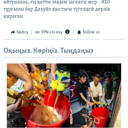
айтуынша, ең қатты зақым шеккен жер - 820
ЖАЗЫЛЫҢЫЗ
тұрғыны бар Дахуйе қыстағы түгелдей дерлік
қираған.
Басқа тілдерде
Бөлісу
VPN-сіз оқу
Follow us
Оқыңыз. Көріңіз. Тыңдаңыз