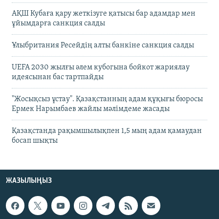
АҚШ Кубаға қару жеткізуге қатысы бар адамдар мен
ұйымдарға санкция салды
Ұлыбритания Ресейдің алты банкіне санкция салды
UEFA 2030 жылғы әлем кубогына бойкот жариялау
идеясынан бас тартпайды
"Жосықсыз ұстау". Қазақстанның адам құқығы бюросы
Ермек Нарымбаев жайлы мәлімдеме жасады
Қазақстанда рақымшылықпен 1,5 мың адам қамаудан
босап шықты
ЖАЗЫЛЫҢЫЗ