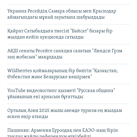
Украина Ресейдің Самара облысы мен Краснодар
аймағындағы мұнай зауытына шабуылдады
Қайрат Сатыбалдыға тиесілі "Байсат" базары бір
жылдан кейін аукционда сатылды
АҚШ сенаты Ресейге санкция салатын "Линдси Грэм
заң жобасын" мақұлдады
Wildberries қоймаларының бір бөлігін "Қазақстан,
Өзбекстан және Беларуське көшірмек"
YouTube видеохостинг қызметі "Русская община"
ұйымының екі арнасын бұғаттады
Орталық Азия 2025 жылы әлемде туризм ең жылдам
өскен өңір атанды
Пашинян: Армения Еуроодақ пен ЕАЭО-ның бірін
таңдау жайлы референдум өткізбейді