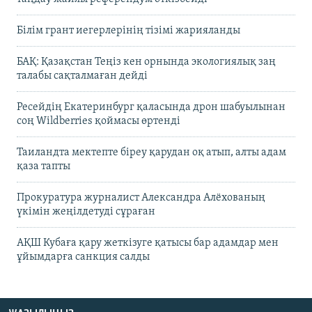
Білім грант иегерлерінің тізімі жарияланды
БАҚ: Қазақстан Теңіз кен орнында экологиялық заң
талабы сақталмаған дейді
Ресейдің Екатеринбург қаласында дрон шабуылынан
соң Wildberries қоймасы өртенді
Таиландта мектепте біреу қарудан оқ атып, алты адам
қаза тапты
Прокуратура журналист Александра Алёхованың
үкімін жеңілдетуді сұраған
АҚШ Кубаға қару жеткізуге қатысы бар адамдар мен
ұйымдарға санкция салды