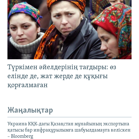
Түркімен әйелдерінің тағдыры: өз
елінде де, жат жерде де құқығы
қорғалмаған
Жаңалықтар
Украина КҚК-дағы Қазақстан мұнайының экспортына
қатысы бар инфрақұрылымға шабуылдамауға келіскен
– Bloomberg