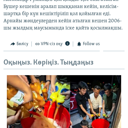
ЖАЗЫЛЫҢЫЗ
Бушер кешенін аралап шыққанан кейін, келісім-
шартқа бір күн кешіктіріліп қол қойылған еді.
Арнайы жөндеулерден кейін аталған кешен 2006-
шы жылдың маусымында іске қайта қосылмақшы.
Басқа тілдерде
Бөлісу
VPN-сіз оқу
Follow us
Оқыңыз. Көріңіз. Тыңдаңыз