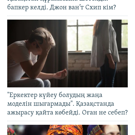
бапкер келді. Джон ван’т Схип кім?
"Еркектер күйеу болудың жаңа
моделін шығармады". Қазақстанда
ажырасу қайта көбейді. Оған не себеп?