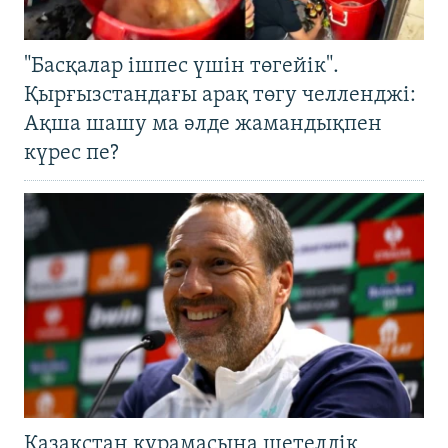
"Басқалар ішпес үшін төгейік".
Қырғызстандағы арақ төгу челленджі:
Ақша шашу ма әлде жамандықпен
күрес пе?
Қазақстан құрамасына шетелдік