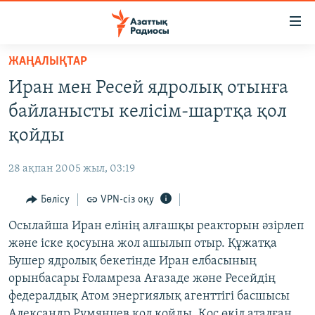
Accessibility
links
Skip
ЖАҢАЛЫҚТАР
to
ЖАҢАЛЫҚТАР
Иран мен Ресей ядролық отынға
main
САЯСАТ
content
байланысты келісім-шартқа қол
AZATTYQTV
Skip
қойды
to
ҚАҢТАР ОҚИҒАСЫ
main
28 ақпан 2005 жыл, 03:19
АДАМ ҚҰҚЫҚТАРЫ
Navigation
Skip
Бөлісу
VPN-сіз оқу
ӘЛЕУМЕТ
to
Осылайша Иран елінің алғашқы реакторын әзірлеп
ӘЛЕМ
Search
және іске қосуына жол ашылып отыр. Құжатқа
АРНАЙЫ ЖОБАЛАР
Бушер ядролық бекетінде Иран елбасының
орынбасары Ғоламреза Ағазаде және Ресейдің
Русский
федералдық Атом энергиялық агенттігі басшысы
Александр Румянцев қол қойды. Қос өкіл аталған