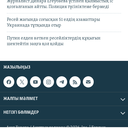
Журналист Динара Егеубаева үстінен қылмыстық іс
қозғалғанын айтты. Полиция түсініктеме бермеді
Ресей жағында соғысқан 51 елдің азаматтары
Украинада тұтқында отыр
Путин елден кеткен ресейліктердің құқығын
шектейтін заңға қол қойды
ЖАЗЫЛЫҢЫЗ
ЖАЛПЫ МӘЛІМЕТ
НЕГІЗГІ БӨЛІМДЕР
Азат Еуропа / Азаттық радиосы © 2026, Inc. | Барлық