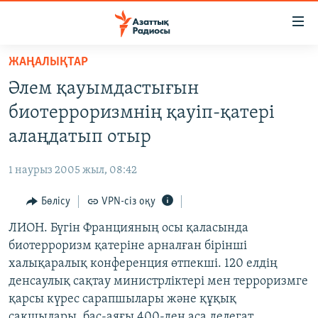
Accessibility
links
Skip
ЖАҢАЛЫҚТАР
to
ЖАҢАЛЫҚТАР
Әлем қауымдастығын
main
САЯСАТ
content
биотерроризмнің қауіп-қатері
AZATTYQTV
Skip
алаңдатып отыр
to
ҚАҢТАР ОҚИҒАСЫ
main
1 наурыз 2005 жыл, 08:42
АДАМ ҚҰҚЫҚТАРЫ
Navigation
Skip
Бөлісу
VPN-сіз оқу
ӘЛЕУМЕТ
to
ЛИОН. Бүгін Францияның осы қаласында
ӘЛЕМ
Search
биотерроризм қатеріне арналған бірінші
АРНАЙЫ ЖОБАЛАР
халықаралық конференция өтпекші. 120 елдің
денсаулық сақтау министрліктері мен терроризмге
Русский
қарсы күрес сарапшылары және құқық
сақшылары, бас-аяғы 400-ден аса делегат