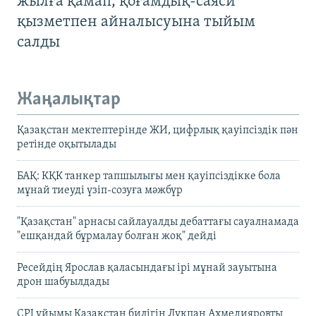
жылға қамап, қоғамдық-саяси
қызметпен айналысуына тыйым
салды
Жаңалықтар
Қазақстан мектептерінде ЖИ, цифрлық қауіпсіздік пән
ретінде оқытылады
БАҚ: КҚК танкер тапшылығы мен қауіпсіздікке бола
мұнай тиеуді үзіп-созуға мәжбүр
"Қазақстан" арнасы сайлауалды дебаттағы сауалнамада
"ешқандай бұрмалау болған жоқ" дейді
Ресейдің Ярослав қаласындағы ірі мұнай зауытына
дрон шабуылдады
CPJ ұйымы Қазақстан билігін Лұқпан Ахмедияровты