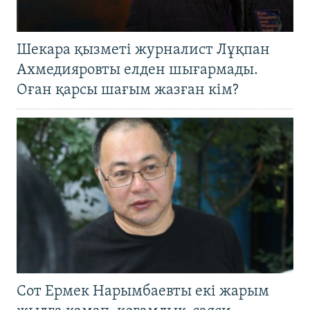
Шекара қызметі журналист Лұқпан
Ахмедияровты елден шығармады.
Оған қарсы шағым жазған кім?
Сот Ермек Нарымбаевты екі жарым