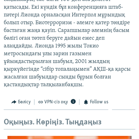
ЖАЗЫЛЫҢЫЗ
қатысады. Екі күндік бұл конференцияға штаб-
пәтері Лионда орналасқан Интерпол мұрындық
болып отыр. Биотерроризм - әлемге қатер төндіре
бастаған жаңа қауіп. Сарапшылар әлемнің басым
Басқа тілдерде
бөлігі оған төтеп беруге дайын емес деп
алаңдайды. Лионда 1995 жылы Токио
метросындағы улы зарин газымен
ұйымдастырылған шабуыл, 2001 жылдың
қыркүйегінде “сібір топалаңымен” АҚШ-қа қарсы
жасалған шабуылдар сынды бұрын болған
қастандықтар талқыланбақшы.
Бөлісу
VPN-сіз оқу
Follow us
Оқыңыз. Көріңіз. Тыңдаңыз