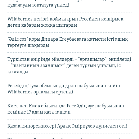
қудалауды тоқтатуға үндеді
Wildberries негізгі қоймаларын Ресейден көшірмек
деген хабарды жоққа шығарды
"Әділ сөз" қоры Динара Егеубаеваға қатысты істі ашық
тергеуге шақырды
Түркістан өңірінде әйелдерді – "ұрғашылар", әншілерді
– "шайтанның азаншысы" деген тұрғын ұсталып, іс
қозғалды
Ресейдің Тула облысында дрон шабуылынан кейін
Wildberries орталығы өртенді
Киев пен Киев облысында Ресейдің әуе шабуылынан
кемінде 17 адам қаза тапқан
Қазақ кинорежиссері Ардақ Әмірқұлов дүниеден өтті