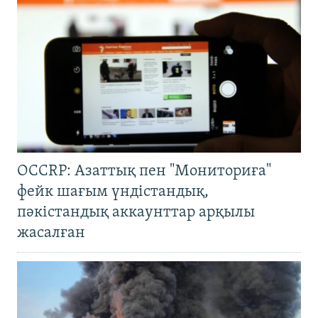
OCCRP: Азаттық пен "Мониториға"
фейк шағым үндістандық,
пәкістандық аккаунттар арқылы
жасалған