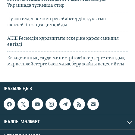
Украинада тұтқында отыр
Путин елден кеткен ресейліктердің құқығын
шектейтін заңға қол қойды
АҚШ Ресейдің құрлықтағы әскеріне қарсы санкция
енгізді
Қазақстанның сауда министрі кәсіпкерлерге отандық
маркетплейстерге басымдық беру жайлы кеңес айтты
ЖАЗЫЛЫҢЫЗ
ЖАЛПЫ МӘЛІМЕТ