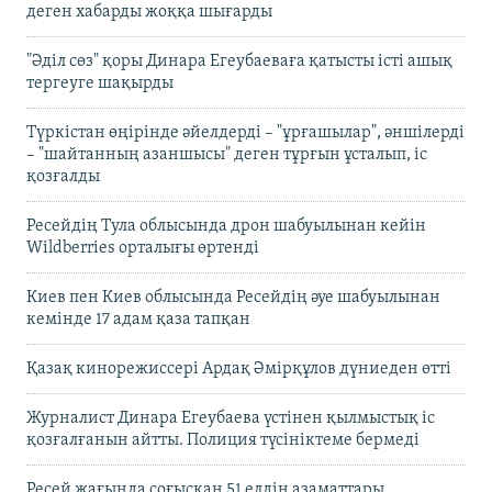
деген хабарды жоққа шығарды
"Әділ сөз" қоры Динара Егеубаеваға қатысты істі ашық
тергеуге шақырды
Түркістан өңірінде әйелдерді – "ұрғашылар", әншілерді
– "шайтанның азаншысы" деген тұрғын ұсталып, іс
қозғалды
Ресейдің Тула облысында дрон шабуылынан кейін
Wildberries орталығы өртенді
Киев пен Киев облысында Ресейдің әуе шабуылынан
кемінде 17 адам қаза тапқан
Қазақ кинорежиссері Ардақ Әмірқұлов дүниеден өтті
Журналист Динара Егеубаева үстінен қылмыстық іс
қозғалғанын айтты. Полиция түсініктеме бермеді
Ресей жағында соғысқан 51 елдің азаматтары