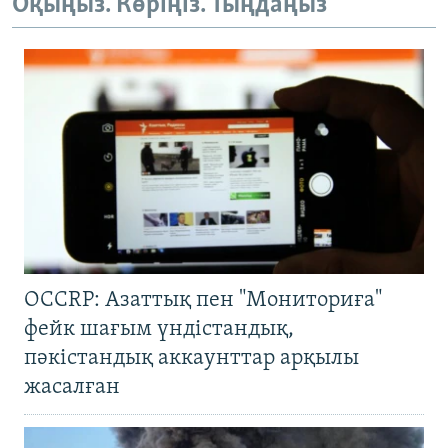
Оқыңыз. Көріңіз. Тыңдаңыз
OCCRP: Азаттық пен "Мониториға"
фейк шағым үндістандық,
пәкістандық аккаунттар арқылы
жасалған