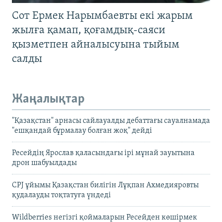
Сот Ермек Нарымбаевты екі жарым
жылға қамап, қоғамдық-саяси
қызметпен айналысуына тыйым
салды
Жаңалықтар
"Қазақстан" арнасы сайлауалды дебаттағы сауалнамада
"ешқандай бұрмалау болған жоқ" дейді
Ресейдің Ярослав қаласындағы ірі мұнай зауытына
дрон шабуылдады
CPJ ұйымы Қазақстан билігін Лұқпан Ахмедияровты
қудалауды тоқтатуға үндеді
Wildberries негізгі қоймаларын Ресейден көшірмек