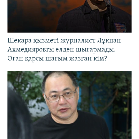
Шекара қызметі журналист Лұқпан
Ахмедияровты елден шығармады.
Оған қарсы шағым жазған кім?