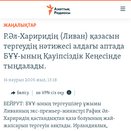
Accessibility
links
Skip
ЖАҢАЛЫҚТАР
to
ЖАҢАЛЫҚТАР
Р.Әл-Хариридің (Ливан) қазасын
main
САЯСАТ
content
тергеудің нәтижесі алдағы аптада
AZATTYQTV
Skip
БҰҰ-ының Қауіпсіздік Кеңесінде
to
ҚАҢТАР ОҚИҒАСЫ
тыңдалады.
main
АДАМ ҚҰҚЫҚТАРЫ
Navigation
16 наурыз 2005 жыл, 13:18
Skip
ӘЛЕУМЕТ
to
Бөлісу
VPN-сіз оқу
ӘЛЕМ
Search
БЕЙРУТ: БҰҰ-ының тергеушілер ұжымы
АРНАЙЫ ЖОБАЛАР
Ливанның экс-премьер-министрі Рафик Әл-
Хариридің қастандықтан қаза болуының жай-
Русский
жапсарын тергеуін аяқтады. Ирландиялық,