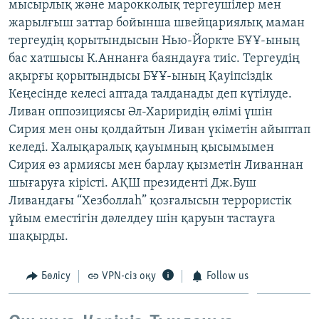
мысырлық және марокколық тергеушілер мен
ЖАЗЫЛЫҢЫЗ
жарылғыш заттар бойынша швейцариялық маман
тергеудің қорытындысын Нью-Йоркте БҰҰ-ының
бас хатшысы К.Аннанға баяндауға тиіс. Тергеудің
ақырғы қорытындысы БҰҰ-ының Қауіпсіздік
Басқа тілдерде
Кеңесінде келесі аптада талданады деп күтілуде.
Ливан оппозициясы Әл-Хариридің өлімі үшін
Сирия мен оны қолдайтын Ливан үкіметін айыптап
келеді. Халықаралық қауымның қысымымен
Сирия өз армиясы мен барлау қызметін Ливаннан
шығаруға кірісті. АҚШ президенті Дж.Буш
Ливандағы “Хезболлаһ” қозғалысын террористік
ұйым еместігін дәлелдеу шін қаруын тастауға
шақырды.
Бөлісу
VPN-сіз оқу
Follow us