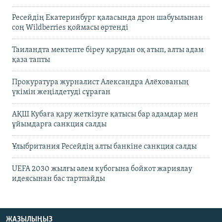
Ресейдің Екатеринбург қаласында дрон шабуылынан
соң Wildberries қоймасы өртенді
Таиландта мектепте біреу қарудан оқ атып, алты адам
қаза тапты
Прокуратура журналист Александра Алёхованың
үкімін жеңілдетуді сұраған
АҚШ Кубаға қару жеткізуге қатысы бар адамдар мен
ұйымдарға санкция салды
Ұлыбритания Ресейдің алты банкіне санкция салды
UEFA 2030 жылғы әлем кубогына бойкот жариялау
идеясынан бас тартпайды
ЖАЗЫЛЫҢЫЗ