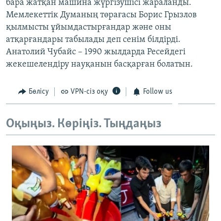
бара жатқан машина жүргізушісі жараланды.
ЖАЗЫЛЫҢЫЗ
Мемлекеттік Думаның төрағасы Борис Грызлов
қылмысты ұйымдастырғандар және оны
атқарғандары табылады деп сенім білдірді.
Анатолий Чубайс – 1990 жылдарда Ресейдегі
Басқа тілдерде
жекешелендіру науқанын басқарған болатын.
Бөлісу
VPN-сіз оқу
Follow us
Оқыңыз. Көріңіз. Тыңдаңыз