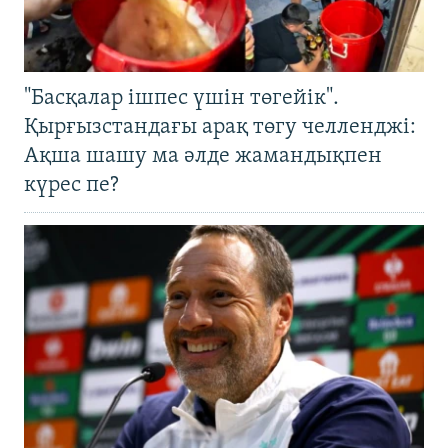
"Басқалар ішпес үшін төгейік".
Қырғызстандағы арақ төгу челленджі:
Ақша шашу ма әлде жамандықпен
күрес пе?