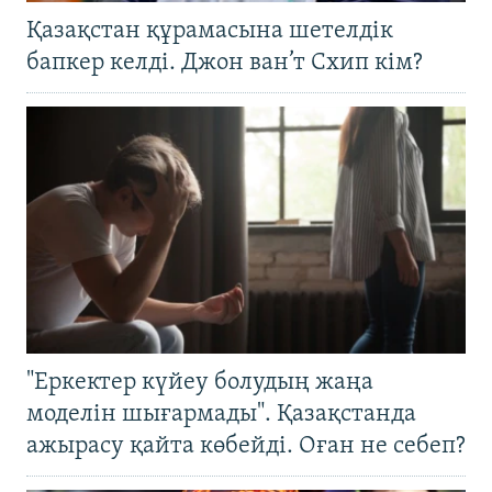
Қазақстан құрамасына шетелдік
бапкер келді. Джон ван’т Схип кім?
"Еркектер күйеу болудың жаңа
моделін шығармады". Қазақстанда
ажырасу қайта көбейді. Оған не себеп?