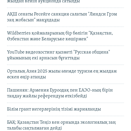
жылдан кейін аукционда сатылды
АҚШ сенаты Ресейге санкция салатын "Линдси Грэм
заң жобасын" мақұлдады
Wildberries қоймаларының бір бөлігін "Қазақстан,
Өзбекстан және Беларуське көшірмек"
YouTube видеохостинг қызметі "Русская община"
ұйымының екі арнасын бұғаттады
Орталық Азия 2025 жылы әлемде туризм ең жылдам
өскен өңір атанды
Пашинян: Армения Еуроодақ пен ЕАЭО-ның бірін
таңдау жайлы референдум өткізбейді
Білім грант иегерлерінің тізімі жарияланды
БАҚ: Қазақстан Теңіз кен орнында экологиялық заң
талабы сақталмаған дейді