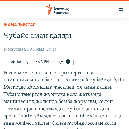
Accessibility
links
Skip
ЖАҢАЛЫҚТАР
to
ЖАҢАЛЫҚТАР
Чубайс аман қалды
main
САЯСАТ
content
17 наурыз 2005 жыл, 20:14
AZATTYQTV
Skip
to
ҚАҢТАР ОҚИҒАСЫ
Бөлісу
VPN-сіз оқу
main
АДАМ ҚҰҚЫҚТАРЫ
Ресей мемлекеттік электроэнергетика
Navigation
компаниясының бастығы Анатолий Чубайсқа бүгін
Skip
ӘЛЕУМЕТ
Мәскеуде қастандық жасалып, ол аман қалды.
to
ӘЛЕМ
Чубайс тәңертен жұмысқа келе жатқанда
Search
машинесінің жолында бомба жарылды, сосын
АРНАЙЫ ЖОБАЛАР
автоматтардан оқ атылды. Чубайс қастандық
әрекетін кім ұйымдастырғанын білемін деп қысқа
Русский
ғана мәлімет айтты. Оқиға жерінде жолай кетіп