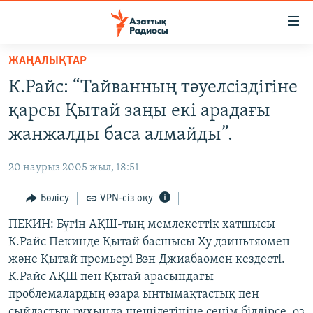
Accessibility
links
Skip
ЖАҢАЛЫҚТАР
to
ЖАҢАЛЫҚТАР
К.Райс: “Тайванның тәуелсіздігіне
main
САЯСАТ
content
қарсы Қытай заңы екі арадағы
AZATTYQTV
Skip
жанжалды баса алмайды”.
to
ҚАҢТАР ОҚИҒАСЫ
main
20 наурыз 2005 жыл, 18:51
АДАМ ҚҰҚЫҚТАРЫ
Navigation
Skip
Бөлісу
VPN-сіз оқу
ӘЛЕУМЕТ
to
ПЕКИН: Бүгін АҚШ-тың мемлекеттік хатшысы
ӘЛЕМ
Search
К.Райс Пекинде Қытай басшысы Ху дзиньтяомен
АРНАЙЫ ЖОБАЛАР
және Қытай премьері Вэн Джиабаомен кездесті.
К.Райс АҚШ пен Қытай арасындағы
Русский
проблемалардың өзара ынтымақтастық пен
сыйластық рухында шешілетініне сенім білдірсе, өз