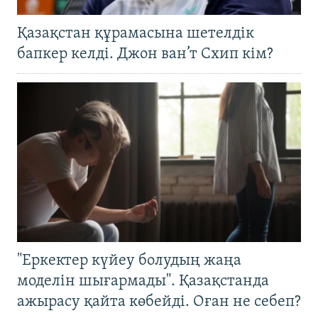
Қазақстан құрамасына шетелдік
бапкер келді. Джон ван’т Схип кім?
"Еркектер күйеу болудың жаңа
моделін шығармады". Қазақстанда
ажырасу қайта көбейді. Оған не себеп?