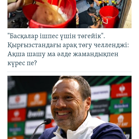
"Басқалар ішпес үшін төгейік".
Қырғызстандағы арақ төгу челленджі:
Ақша шашу ма әлде жамандықпен
күрес пе?