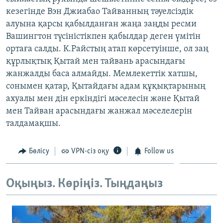
ЖАЗЫЛЫҢЫЗ
кезегінде Вэн Джиабао Тайванның тәуелсіздік
алуына қарсы қабылданған жаңа заңды ресми
Вашингтон түсіністікпен қабылдар деген үмітін
ортаға салды. К.Райстың атап көрсетуінше, ол заң
Басқа тілдерде
құрлықтық Қытай мен тайвань арасындағы
жанжалды баса алмайды. Мемлекеттік хатшы,
сонымен қатар, Қытайдағы адам құқықтарының
ахуалы мен дін еркіндігі мәселесін және Қытай
мен Тайван арасындағы жанжал мәселелерін
талдамақшы.
Бөлісу
VPN-сіз оқу
Follow us
Оқыңыз. Көріңіз. Тыңдаңыз