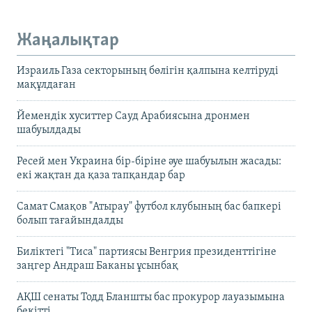
Жаңалықтар
Израиль Газа секторының бөлігін қалпына келтіруді
мақұлдаған
Йемендік хуситтер Сауд Арабиясына дронмен
шабуылдады
Ресей мен Украина бір-біріне әуе шабуылын жасады:
екі жақтан да қаза тапқандар бар
Самат Смақов "Атырау" футбол клубының бас бапкері
болып тағайындалды
Биліктегі "Тиса" партиясы Венгрия президенттігіне
заңгер Андраш Баканы ұсынбақ
АҚШ сенаты Тодд Бланшты бас прокурор лауазымына
бекітті