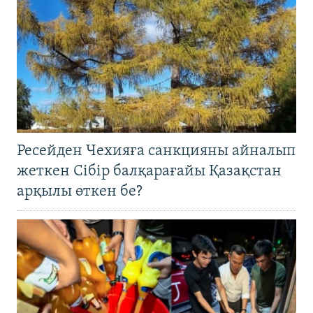
Ресейден Чехияға санкцияны айналып
жеткен Сібір балқарағайы Қазақстан
арқылы өткен бе?