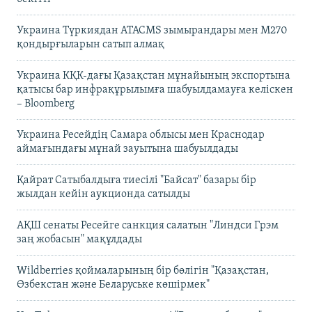
Украина Түркиядан ATACMS зымырандары мен M270
қондырғыларын сатып алмақ
Украина КҚК-дағы Қазақстан мұнайының экспортына
қатысы бар инфрақұрылымға шабуылдамауға келіскен
– Bloomberg
Украина Ресейдің Самара облысы мен Краснодар
аймағындағы мұнай зауытына шабуылдады
Қайрат Сатыбалдыға тиесілі "Байсат" базары бір
жылдан кейін аукционда сатылды
АҚШ сенаты Ресейге санкция салатын "Линдси Грэм
заң жобасын" мақұлдады
Wildberries қоймаларының бір бөлігін "Қазақстан,
Өзбекстан және Беларуське көшірмек"