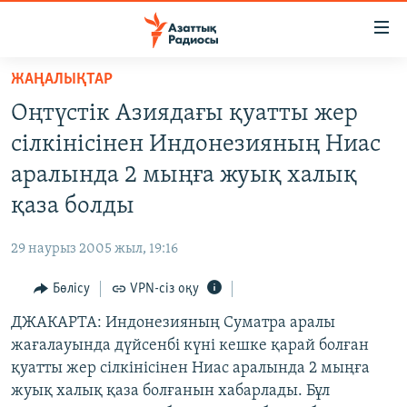
Accessibility
links
Skip
ЖАҢАЛЫҚТАР
to
ЖАҢАЛЫҚТАР
Оңтүстік Азиядағы қуатты жер
main
САЯСАТ
content
сілкінісінен Индонезияның Ниас
AZATTYQTV
Skip
аралында 2 мыңға жуық халық
to
ҚАҢТАР ОҚИҒАСЫ
қаза болды
main
АДАМ ҚҰҚЫҚТАРЫ
Navigation
29 наурыз 2005 жыл, 19:16
Skip
ӘЛЕУМЕТ
to
Бөлісу
VPN-сіз оқу
ӘЛЕМ
Search
ДЖАКАРТА: Индонезияның Суматра аралы
АРНАЙЫ ЖОБАЛАР
жағалауында дүйсенбі күні кешке қарай болған
қуатты жер сілкінісінен Ниас аралында 2 мыңға
Русский
жуық халық қаза болғанын хабарлады. Бұл