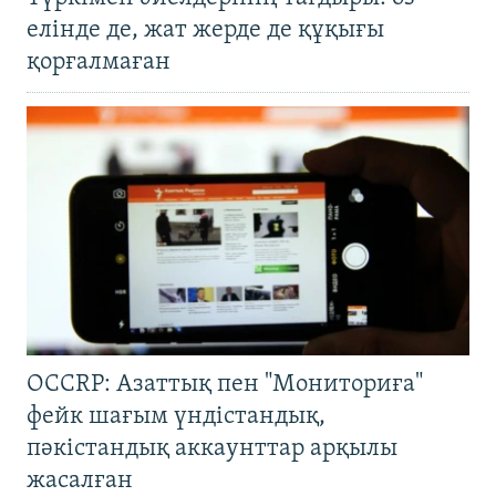
елінде де, жат жерде де құқығы
қорғалмаған
OCCRP: Азаттық пен "Мониториға"
фейк шағым үндістандық,
пәкістандық аккаунттар арқылы
жасалған