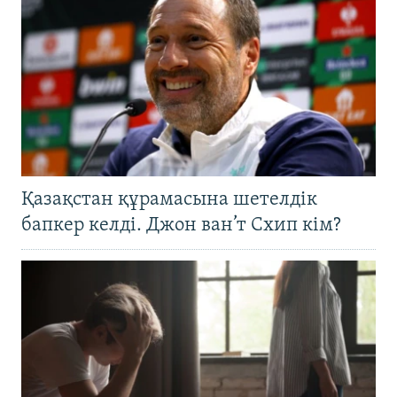
Қазақстан құрамасына шетелдік
бапкер келді. Джон ван’т Схип кім?