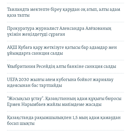
Таиландта мектепте біреу қарудан оқ атып, алты адам
қаза тапты
Прокуратура журналист Александра Алёхованың
үкімін жеңілдетуді сұраған
АҚШ Кубаға қару жеткізуге қатысы бар адамдар мен
ұйымдарға санкция салды
Ұлыбритания Ресейдің алты банкіне санкция салды
UEFA 2030 жылғы әлем кубогына бойкот жариялау
идеясынан бас тартпайды
"Жосықсыз ұстау". Қазақстанның адам құқығы бюросы
Ермек Нарымбаев жайлы мәлімдеме жасады
Қазақстанда рақымшылықпен 1,5 мың адам қамаудан
босап шықты