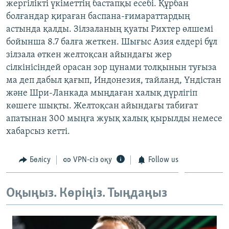
жергілікті үкіметтің бастапқы есебі. Құрбан
ЖАЗЫЛЫҢЫЗ
болғандар қираған баспана-ғимараттардың
астында қалды. Зілзаланың қуаты Рихтер өлшемі
бойынша 8.7 балға жеткен. Шығыс Азия елдері бұл
зілзала өткен желтоқсан айындағы жер
Басқа тілдерде
сілкінісіндей орасан зор цунами толқынын туғыза
ма деп дабыл қағып, Индонезия, тайланд, Үндістан
және Шри-Ланкада мыңдаған халық дүрлігіп
көшеге шықты. Желтоқсан айындағы табиғат
апатынан 300 мыңға жуық халық қырылды немесе
хабарсыз кетті.
Бөлісу
VPN-сіз оқу
Follow us
Оқыңыз. Көріңіз. Тыңдаңыз