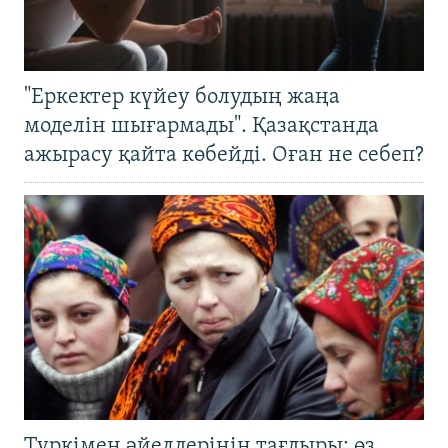
"Еркектер күйеу болудың жаңа
моделін шығармады". Қазақстанда
ажырасу қайта көбейді. Оған не себеп?
Түркімен әйелдерінің тағдыры: өз