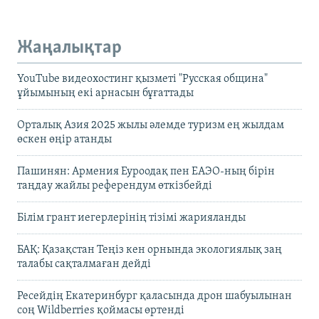
Жаңалықтар
YouTube видеохостинг қызметі "Русская община"
ұйымының екі арнасын бұғаттады
Орталық Азия 2025 жылы әлемде туризм ең жылдам
өскен өңір атанды
Пашинян: Армения Еуроодақ пен ЕАЭО-ның бірін
таңдау жайлы референдум өткізбейді
Білім грант иегерлерінің тізімі жарияланды
БАҚ: Қазақстан Теңіз кен орнында экологиялық заң
талабы сақталмаған дейді
Ресейдің Екатеринбург қаласында дрон шабуылынан
соң Wildberries қоймасы өртенді