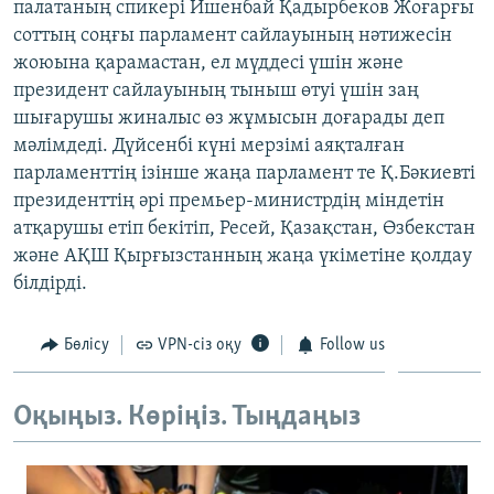
палатаның спикері Ишенбай Қадырбеков Жоғарғы
ЖАЗЫЛЫҢЫЗ
соттың соңғы парламент сайлауының нәтижесін
жоюына қарамастан, ел мүддесі үшін және
президент сайлауының тыныш өтуі үшін заң
шығарушы жиналыс өз жұмысын доғарады деп
Басқа тілдерде
мәлімдеді. Дүйсенбі күні мерзімі аяқталған
парламенттің ізінше жаңа парламент те Қ.Бәкиевті
президенттің әрі премьер-министрдің міндетін
атқарушы етіп бекітіп, Ресей, Қазақстан, Өзбекстан
және АҚШ Қырғызстанның жаңа үкіметіне қолдау
білдірді.
Бөлісу
VPN-сіз оқу
Follow us
Оқыңыз. Көріңіз. Тыңдаңыз