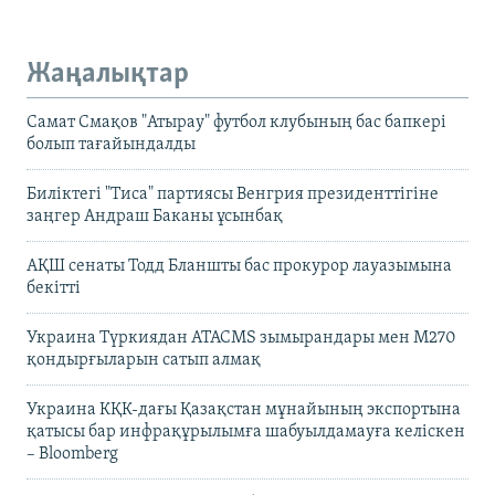
Жаңалықтар
Самат Смақов "Атырау" футбол клубының бас бапкері
болып тағайындалды
Биліктегі "Тиса" партиясы Венгрия президенттігіне
заңгер Андраш Баканы ұсынбақ
АҚШ сенаты Тодд Бланшты бас прокурор лауазымына
бекітті
Украина Түркиядан ATACMS зымырандары мен M270
қондырғыларын сатып алмақ
Украина КҚК-дағы Қазақстан мұнайының экспортына
қатысы бар инфрақұрылымға шабуылдамауға келіскен
– Bloomberg