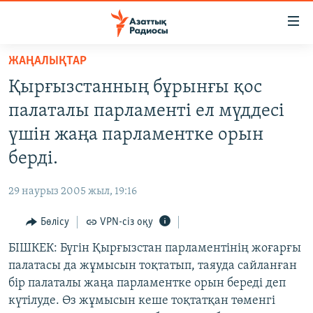
Accessibility
links
Skip
ЖАҢАЛЫҚТАР
to
ЖАҢАЛЫҚТАР
Қырғызстанның бұрынғы қос
main
САЯСАТ
content
палаталы парламенті ел мүддесі
AZATTYQTV
Skip
үшін жаңа парламентке орын
to
ҚАҢТАР ОҚИҒАСЫ
берді.
main
АДАМ ҚҰҚЫҚТАРЫ
Navigation
29 наурыз 2005 жыл, 19:16
Skip
ӘЛЕУМЕТ
to
Бөлісу
VPN-сіз оқу
ӘЛЕМ
Search
БІШКЕК: Бүгін Қырғызстан парламентінің жоғарғы
АРНАЙЫ ЖОБАЛАР
палатасы да жұмысын тоқтатып, таяуда сайланған
бір палаталы жаңа парламентке орын береді деп
Русский
күтілуде. Өз жұмысын кеше тоқтатқан төменгі