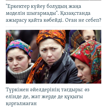
"Еркектер күйеу болудың жаңа
моделін шығармады". Қазақстанда
ажырасу қайта көбейді. Оған не себеп?
Түркімен әйелдерінің тағдыры: өз
елінде де, жат жерде де құқығы
қорғалмаған