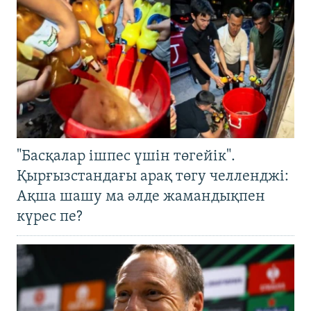
"Басқалар ішпес үшін төгейік".
Қырғызстандағы арақ төгу челленджі:
Ақша шашу ма әлде жамандықпен
күрес пе?