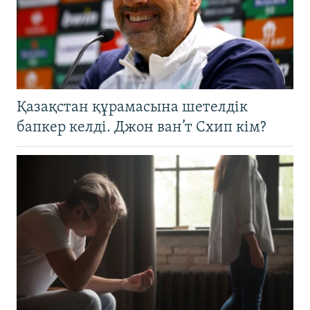
Қазақстан құрамасына шетелдік
бапкер келді. Джон ван’т Схип кім?