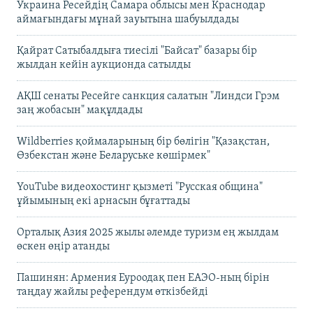
Украина Ресейдің Самара облысы мен Краснодар
аймағындағы мұнай зауытына шабуылдады
Қайрат Сатыбалдыға тиесілі "Байсат" базары бір
жылдан кейін аукционда сатылды
АҚШ сенаты Ресейге санкция салатын "Линдси Грэм
заң жобасын" мақұлдады
Wildberries қоймаларының бір бөлігін "Қазақстан,
Өзбекстан және Беларуське көшірмек"
YouTube видеохостинг қызметі "Русская община"
ұйымының екі арнасын бұғаттады
Орталық Азия 2025 жылы әлемде туризм ең жылдам
өскен өңір атанды
Пашинян: Армения Еуроодақ пен ЕАЭО-ның бірін
таңдау жайлы референдум өткізбейді