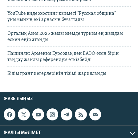
YouTube видеохостинг қызметі "Русская община"
ұйымының екі арнасын бұғаттады
Орталық Азия 2025 жылы әлемде туризм ең жылдам
өскен өңір атанды
Пашинян: Армения Еуроодақ пен ЕАЭО-ның бірін
таңдау жайлы референдум өткізбейді
Білім грант иегерлерінің тізімі жарияланды
ЖАЗЫЛЫҢЫЗ
ЖАЛПЫ МӘЛІМЕТ