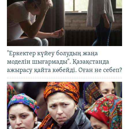
"Еркектер күйеу болудың жаңа
моделін шығармады". Қазақстанда
ажырасу қайта көбейді. Оған не себеп?