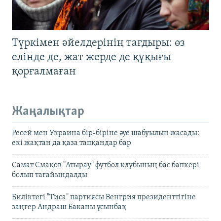
Түркімен әйелдерінің тағдыры: өз
елінде де, жат жерде де құқығы
қорғалмаған
Жаңалықтар
Ресей мен Украина бір-біріне әуе шабуылын жасады:
екі жақтан да қаза тапқандар бар
Самат Смақов "Атырау" футбол клубының бас бапкері
болып тағайындалды
Биліктегі "Тиса" партиясы Венгрия президенттігіне
заңгер Андраш Баканы ұсынбақ