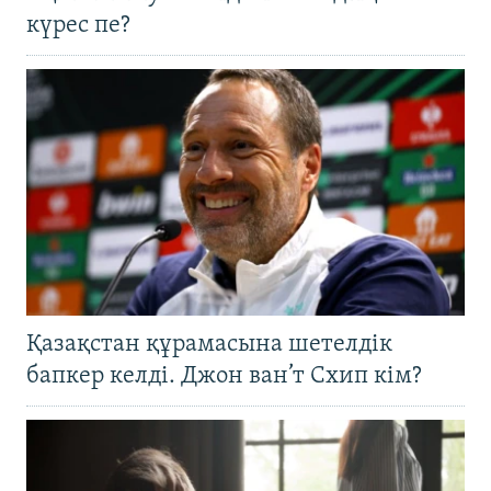
күрес пе?
Қазақстан құрамасына шетелдік
бапкер келді. Джон ван’т Схип кім?