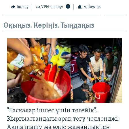
Бөлісу
VPN-сіз оқу
Follow us
Оқыңыз. Көріңіз. Тыңдаңыз
"Басқалар ішпес үшін төгейік".
Қырғызстандағы арақ төгу челленджі:
Ақша шашу ма әлде жамандықпен