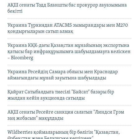
АҚШ сенаты Тодд Бланшты бас прокурор лауазымына
бекітті
Украина Түркиядан ATACMS зымырандары мен M270
қондырғыларын сатып алмақ
Украина КҚК-дағы Қазақстан мұнайының экспортына
қатысы бар инфрақұрылымға шабуылдамауға келіскен
– Bloomberg
Украина Ресейдің Самара облысы мен Краснодар
аймағындағы мұнай зауытына шабуылдады
Қайрат Сатыбалдыға тиесілі "Байсат" базары бір
жылдан кейін аукционда сатылды
АҚШ сенаты Ресейге санкция салатын "Линдси Грэм
заң жобасын" мақұлдады
Wildberries қоймаларының бір бөлігін "Қазақстан,
Өзбекстан және Беларуське көшірмек"