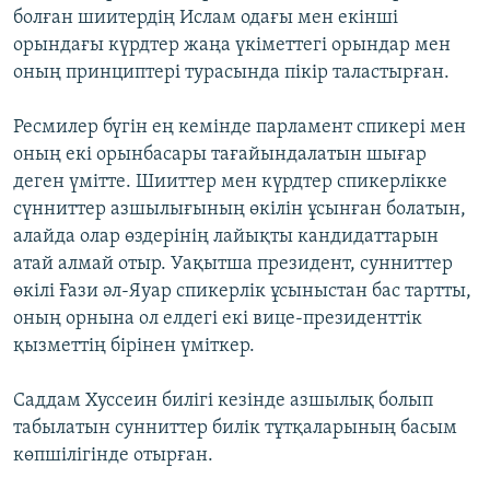
болған шиитердің Ислам одағы мен екінші
ЖАЗЫЛЫҢЫЗ
орындағы күрдтер жаңа үкіметтегі орындар мен
оның принциптері турасында пікір таластырған.
Басқа тілдерде
Ресмилер бүгін ең кемінде парламент спикері мен
оның екі орынбасары тағайындалатын шығар
деген үмітте. Шииттер мен күрдтер спикерлікке
сүнниттер азшылығының өкілін ұсынған болатын,
алайда олар өздерінің лайықты кандидаттарын
атай алмай отыр. Уақытша президент, сунниттер
өкілі Ғази әл-Яуар спикерлік ұсыныстан бас тартты,
оның орнына ол елдегі екі вице-президенттік
қызметтің бірінен үміткер.
Саддам Хуссеин билігі кезінде азшылық болып
табылатын сунниттер билік тұтқаларының басым
көпшілігінде отырған.