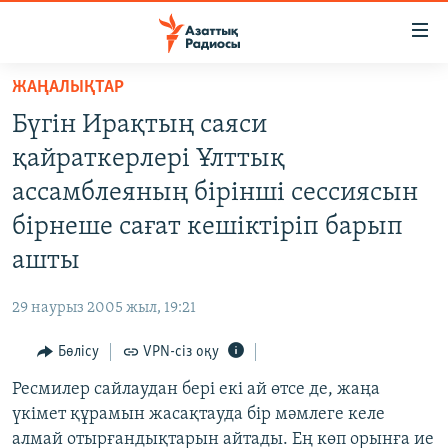
Accessibility
links
Skip
ЖАҢАЛЫҚТАР
to
ЖАҢАЛЫҚТАР
Бүгін Ирақтың саяси
main
САЯСАТ
content
қайраткерлері Ұлттық
AZATTYQTV
Skip
ассамблеяның бірінші сессиясын
to
ҚАҢТАР ОҚИҒАСЫ
бірнеше сағат кешіктіріп барып
main
АДАМ ҚҰҚЫҚТАРЫ
Navigation
ашты
Skip
ӘЛЕУМЕТ
to
29 наурыз 2005 жыл, 19:21
ӘЛЕМ
Search
Бөлісу
VPN-сіз оқу
АРНАЙЫ ЖОБАЛАР
Ресмилер сайлаудан бері екі ай өтсе де, жаңа
Русский
үкімет құрамын жасақтауда бір мәмлеге келе
алмай отырғандықтарын айтады. Ең көп орынға ие