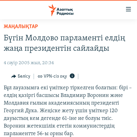
Accessibility
links
Skip
ЖАҢАЛЫҚТАР
to
ЖАҢАЛЫҚТАР
Бүгін Молдово парламенті елдің
main
САЯСАТ
content
жаңа президентін сайлайды
AZATTYQTV
Skip
to
4 сәуір 2005 жыл, 20:34
ҚАҢТАР ОҚИҒАСЫ
main
АДАМ ҚҰҚЫҚТАРЫ
Бөлісу
VPN-сіз оқу
Navigation
Skip
ӘЛЕУМЕТ
Бұл лауазымға екі үміткер тіркелген болатын: бірі –
to
елдің қазіргі басшысы Владимир Воронин және
ӘЛЕМ
Search
Молдавия ғылым академиясының президенті
АРНАЙЫ ЖОБАЛАР
Георгий Дука. Жеңіске жету үшін үміткер 120
дауыстың кем дегенде 61-іне ие болуы тиіс.
Русский
Воронин жетекшілік ететін коммунистердің
парламентте 56-ы орны бар.