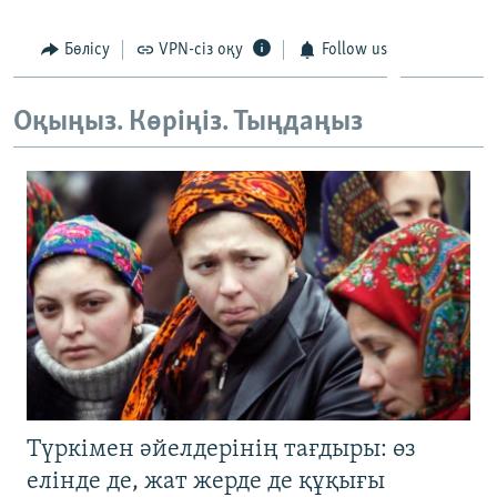
ЖАЗЫЛЫҢЫЗ
Бөлісу
VPN-сіз оқу
Follow us
Оқыңыз. Көріңіз. Тыңдаңыз
Басқа тілдерде
Түркімен әйелдерінің тағдыры: өз
елінде де, жат жерде де құқығы