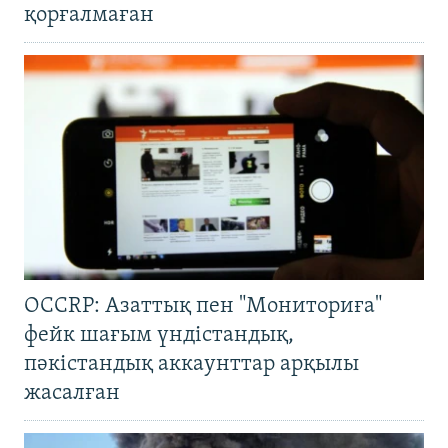
қорғалмаған
OCCRP: Азаттық пен "Мониториға"
фейк шағым үндістандық,
пәкістандық аккаунттар арқылы
жасалған