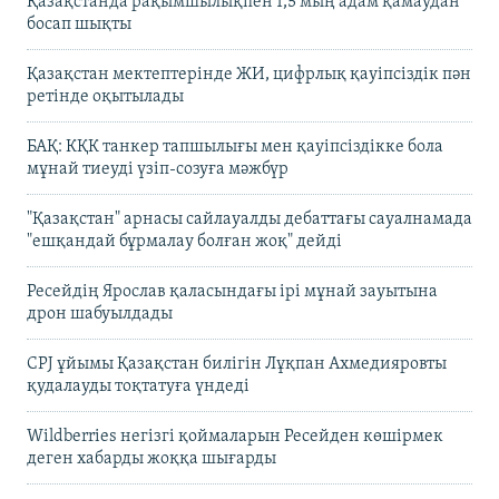
Қазақстанда рақымшылықпен 1,5 мың адам қамаудан
босап шықты
Қазақстан мектептерінде ЖИ, цифрлық қауіпсіздік пән
ретінде оқытылады
БАҚ: КҚК танкер тапшылығы мен қауіпсіздікке бола
мұнай тиеуді үзіп-созуға мәжбүр
"Қазақстан" арнасы сайлауалды дебаттағы сауалнамада
"ешқандай бұрмалау болған жоқ" дейді
Ресейдің Ярослав қаласындағы ірі мұнай зауытына
дрон шабуылдады
CPJ ұйымы Қазақстан билігін Лұқпан Ахмедияровты
қудалауды тоқтатуға үндеді
Wildberries негізгі қоймаларын Ресейден көшірмек
деген хабарды жоққа шығарды