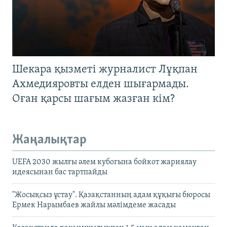
Шекара қызметі журналист Лұқпан
Ахмедияровты елден шығармады.
Оған қарсы шағым жазған кім?
Жаңалықтар
UEFA 2030 жылғы әлем кубогына бойкот жариялау
идеясынан бас тартпайды
"Жосықсыз ұстау". Қазақстанның адам құқығы бюросы
Ермек Нарымбаев жайлы мәлімдеме жасады