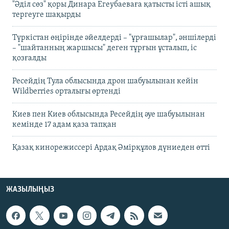
"Әділ сөз" қоры Динара Егеубаеваға қатысты істі ашық
тергеуге шақырды
Түркістан өңірінде әйелдерді – "ұрғашылар", әншілерді
– "шайтанның жаршысы" деген тұрғын ұсталып, іс
қозғалды
Ресейдің Тула облысында дрон шабуылынан кейін
Wildberries орталығы өртенді
Киев пен Киев облысында Ресейдің әуе шабуылынан
кемінде 17 адам қаза тапқан
Қазақ кинорежиссері Ардақ Әмірқұлов дүниеден өтті
ЖАЗЫЛЫҢЫЗ