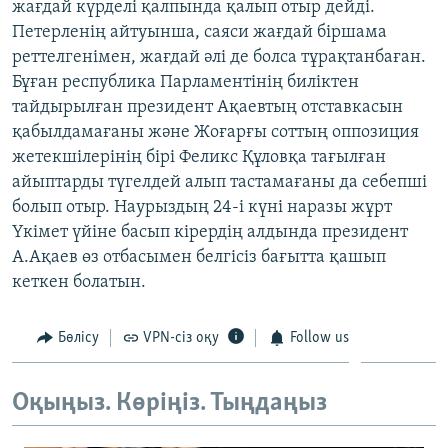
жағдай күрделі қалпында қалып отыр дейді.
ЖАЗЫЛЫҢЫЗ
Петерленің айтуынша, саяси жағдай біршама
реттелгенімен, жағдай әлі де болса тұрақтанбаған.
Бұған республика Парламентінің биліктен
тайдырылған президент Ақаевтың отставкасын
Басқа тілдерде
қабылдамағаны және Жоғарғы соттың оппозиция
жетекшілерінің бірі Феликс Құловқа тағылған
айыптарды түгелдей алып тастамағаны да себепші
болып отыр. Наурыздың 24-і күні наразы жұрт
Үкімет үйіне басып кірердің алдында президент
А.Ақаев өз отбасымен белгісіз бағытта қашып
кеткен болатын.
Бөлісу
VPN-сіз оқу
Follow us
Оқыңыз. Көріңіз. Тыңдаңыз