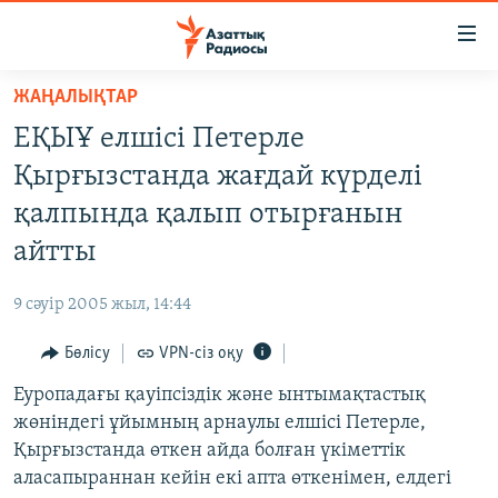
Accessibility
links
Skip
ЖАҢАЛЫҚТАР
to
ЖАҢАЛЫҚТАР
ЕҚЫҰ елшісі Петерле
main
САЯСАТ
content
Қырғызстанда жағдай күрделі
AZATTYQTV
Skip
қалпында қалып отырғанын
to
ҚАҢТАР ОҚИҒАСЫ
айтты
main
АДАМ ҚҰҚЫҚТАРЫ
Navigation
9 сәуір 2005 жыл, 14:44
Skip
ӘЛЕУМЕТ
to
Бөлісу
VPN-сіз оқу
ӘЛЕМ
Search
Еуропадағы қауіпсіздік және ынтымақтастық
АРНАЙЫ ЖОБАЛАР
жөніндегі ұйымның арнаулы елшісі Петерле,
Қырғызстанда өткен айда болған үкіметтік
Русский
аласапыраннан кейін екі апта өткенімен, елдегі