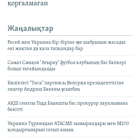
қорғалмаған
Жаңалықтар
Ресей мен Украина бір-біріне әуе шабуылын жасады:
екі жақтан да қаза тапқандар бар
Самат Смақов "Атырау" футбол клубының бас бапкері
болып тағайындалды
Биліктегі "Тиса" партиясы Венгрия президенттігіне
заңгер Андраш Баканы ұсынбақ
АҚШ сенаты Тодд Бланшты бас прокурор лауазымына
бекітті
Украина Түркиядан ATACMS зымырандары мен M270
қондырғыларын сатып алмақ