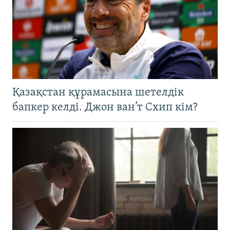
Қазақстан құрамасына шетелдік
бапкер келді. Джон ван’т Схип кім?