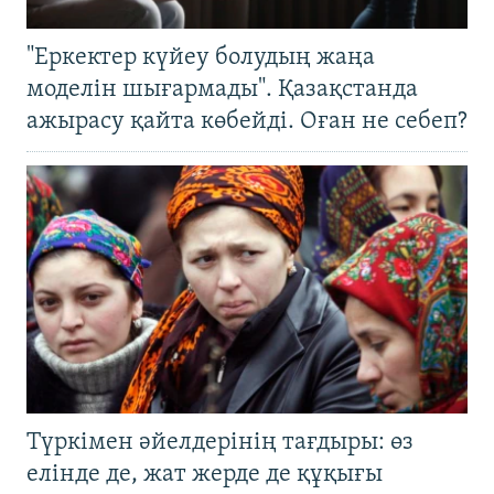
"Еркектер күйеу болудың жаңа
моделін шығармады". Қазақстанда
ажырасу қайта көбейді. Оған не себеп?
Түркімен әйелдерінің тағдыры: өз
елінде де, жат жерде де құқығы