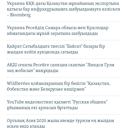
Украина КҚК-дағы Қазақстан мұнайының экспортына
қатысы бар инфрақұрылымға шабуылдамауға келіскен
– Bloomberg
Украина Ресейдің Самара облысы мен Краснодар
аймағындағы мұнай зауытына шабуылдады
Қайрат Сатыбалдыға тиесілі "Байсат" базары бір
жылдан кейін аукционда сатылды
АҚШ сенаты Ресейге санкция салатын "Линдси Грэм
заң жобасын" мақұлдады
Wildberries қоймаларының бір бөлігін "Қазақстан,
Өзбекстан және Беларуське көшірмек"
YouTube видеохостинг қызметі "Русская община"
ұйымының екі арнасын бұғаттады
Орталық Азия 2025 жылы әлемде туризм ең жылдам
өскен өңір атанды