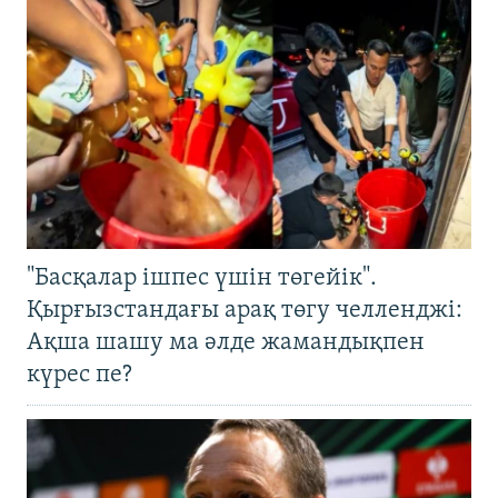
"Басқалар ішпес үшін төгейік".
Қырғызстандағы арақ төгу челленджі:
Ақша шашу ма әлде жамандықпен
күрес пе?