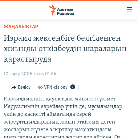
Accessibility
links
Skip
ЖАҢАЛЫҚТАР
to
ЖАҢАЛЫҚТАР
Израил жексенбіге белгіленген
main
САЯСАТ
content
жиынды өткізбеудің шараларын
AZATTYQTV
Skip
қарастыруда
to
ҚАҢТАР ОҚИҒАСЫ
main
10 сәуір 2005 жыл, 01:56
АДАМ ҚҰҚЫҚТАРЫ
Navigation
Skip
Бөлісу
VPN-сіз оқу
ӘЛЕУМЕТ
to
Израилдың ішкі қауіпсіздік министрі үкімет
ӘЛЕМ
Search
Иерусалимнің еврейлер үшін де, мұсылмандар
АРНАЙЫ ЖОБАЛАР
үшін де қасиетті аймағында еврей
әсіреұлтшылдарының жиын өткіземіз деген
Русский
жоспарын жүзеге асыртпау мақсатындағы
шараларды қарастырып жатыр деп айтқан. Ол