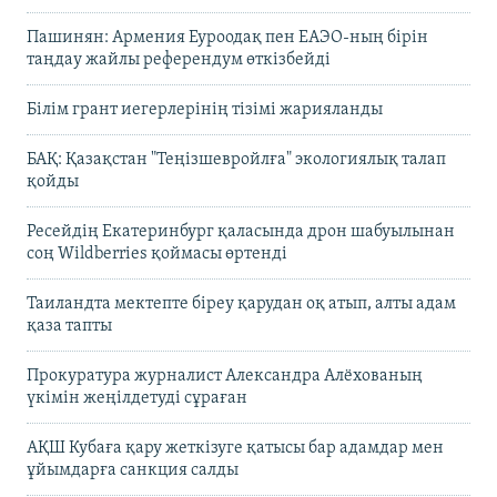
Пашинян: Армения Еуроодақ пен ЕАЭО-ның бірін
таңдау жайлы референдум өткізбейді
Білім грант иегерлерінің тізімі жарияланды
БАҚ: Қазақстан "Теңізшевройлға" экологиялық талап
қойды
Ресейдің Екатеринбург қаласында дрон шабуылынан
соң Wildberries қоймасы өртенді
Таиландта мектепте біреу қарудан оқ атып, алты адам
қаза тапты
Прокуратура журналист Александра Алёхованың
үкімін жеңілдетуді сұраған
АҚШ Кубаға қару жеткізуге қатысы бар адамдар мен
ұйымдарға санкция салды