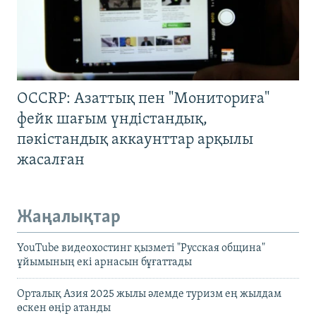
OCCRP: Азаттық пен "Мониториға"
фейк шағым үндістандық,
пәкістандық аккаунттар арқылы
жасалған
Жаңалықтар
YouTube видеохостинг қызметі "Русская община"
ұйымының екі арнасын бұғаттады
Орталық Азия 2025 жылы әлемде туризм ең жылдам
өскен өңір атанды