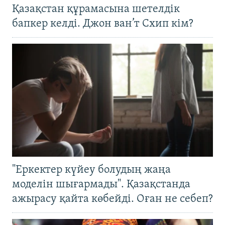
Қазақстан құрамасына шетелдік
бапкер келді. Джон ван’т Схип кім?
"Еркектер күйеу болудың жаңа
моделін шығармады". Қазақстанда
ажырасу қайта көбейді. Оған не себеп?