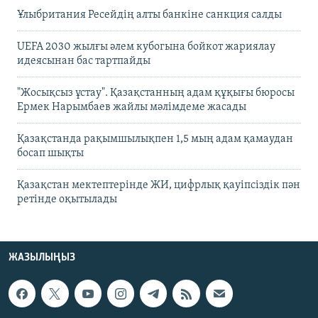
Ұлыбритания Ресейдің алты банкіне санкция салды
UEFA 2030 жылғы әлем кубогына бойкот жариялау
идеясынан бас тартпайды
"Жосықсыз ұстау". Қазақстанның адам құқығы бюросы
Ермек Нарымбаев жайлы мәлімдеме жасады
Қазақстанда рақымшылықпен 1,5 мың адам қамаудан
босап шықты
Қазақстан мектептерінде ЖИ, цифрлық қауіпсіздік пән
ретінде оқытылады
ЖАЗЫЛЫҢЫЗ