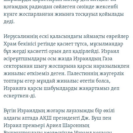
ЖАЗЫЛЫҢЫЗ
қоғамдық радиодан сөйлеген сөзінде жексенбі
күнге жоспарланған жиынға тосқауыл қойылады
деді.
Басқа тілдерде
Иерусалимнің ескі қаласындағы аймақты еврейлер
Храм бекінісі ретінде қасиет тұтса, мұсылмандар
бұл жерді қасиетті орын деп қадірлейді. Израил
әсіреұлтшылдары осы жазда Израилдың Газа
секторынан шығу жоспарына қарсы наразылықпен
жиналыс өткіземіз деген. Палестиннің жаугерлік
топтары егер мұндай жиналыс өтетін болса,
Израилға қарсы шабуылдарды жаңартамыз деп
ескерткен-ді.
Бүгін Израилдың жоғары лауазымды бір өкілі
алдағы аптада АҚШ президенті Дж. Буш пен
Израил премьері Ариел Шаронның