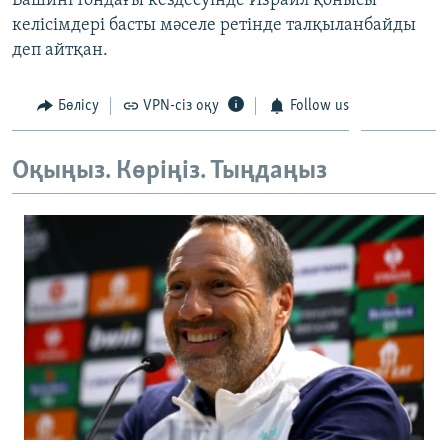
Вашингтондағы кездесуінде Израил қонысы
келісімдері басты мәселе ретінде талқыланбайды
деп айтқан.
Бөлісу
VPN-сіз оқу
Follow us
Оқыңыз. Көріңіз. Тыңдаңыз