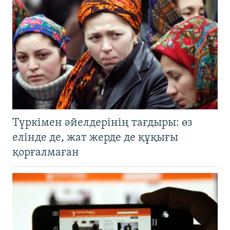
Түркімен әйелдерінің тағдыры: өз
елінде де, жат жерде де құқығы
қорғалмаған