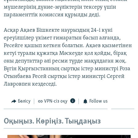
ЖАЗЫЛЫҢЫЗ
мүшелерінің дүние-мүліктерін тексеру үшін
парламенттік комиссия құрылды деді.
Асқар Ақаев Бішкекте наурыздың 24-і күні
Басқа тілдерде
ереуілшілер үкімет ғимаратын басып алғанда,
Ресейге қашып кеткен болатын. Ақаев қызметінен
кетуі туралы құжатқа Мәскеуде қол қойды, бірақ
оны депутаттар әлі ресми түрде мақұлдаған жоқ.
Бүгін Қырғызстанның сыртқы істер министрі Роза
Отынбаева Ресей сыртқы істер министрі Сергей
Лавровпен кездеседі.
Бөлісу
VPN-сіз оқу
Follow us
Оқыңыз. Көріңіз. Тыңдаңыз