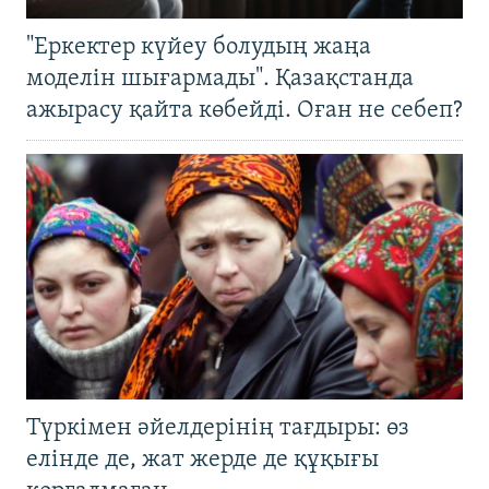
"Еркектер күйеу болудың жаңа
моделін шығармады". Қазақстанда
ажырасу қайта көбейді. Оған не себеп?
Түркімен әйелдерінің тағдыры: өз
елінде де, жат жерде де құқығы