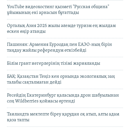
YouTube видеохостинг қызметі "Русская община"
ұйымының екі арнасын бұғаттады
Орталық Азия 2025 жылы әлемде туризм ең жылдам
өскен өңір атанды
Пашинян: Армения Еуроодақ пен ЕАЭО-ның бірін
таңдау жайлы референдум өткізбейді
Білім грант иегерлерінің тізімі жарияланды
БАҚ: Қазақстан Теңіз кен орнында экологиялық заң
талабы сақталмаған дейді
Ресейдің Екатеринбург қаласында дрон шабуылынан
соң Wildberries қоймасы өртенді
Таиландта мектепте біреу қарудан оқ атып, алты адам
қаза тапты