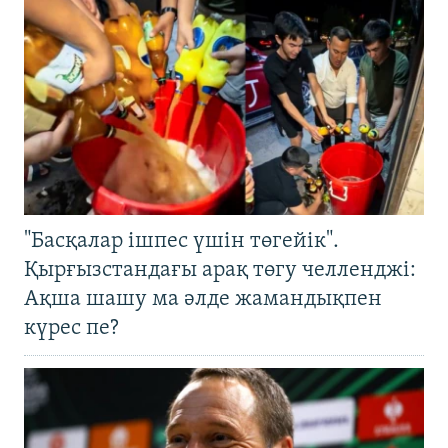
"Басқалар ішпес үшін төгейік".
Қырғызстандағы арақ төгу челленджі:
Ақша шашу ма әлде жамандықпен
күрес пе?