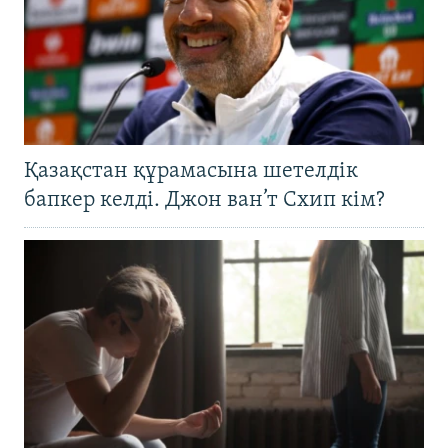
Қазақстан құрамасына шетелдік
бапкер келді. Джон ван’т Схип кім?