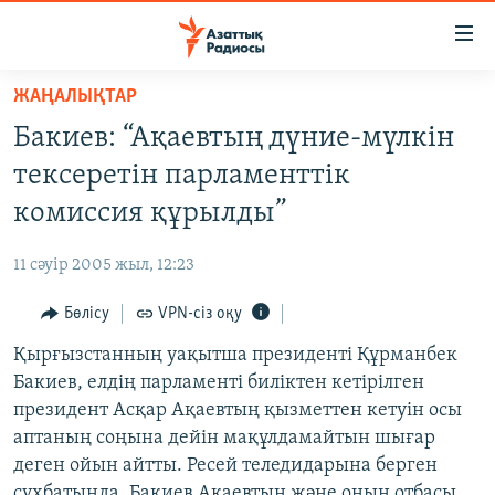
Accessibility
links
Skip
ЖАҢАЛЫҚТАР
to
ЖАҢАЛЫҚТАР
Бакиев: “Ақаевтың дүние-мүлкін
main
САЯСАТ
content
тексеретін парламенттік
AZATTYQTV
Skip
комиссия құрылды”
to
ҚАҢТАР ОҚИҒАСЫ
main
11 сәуір 2005 жыл, 12:23
АДАМ ҚҰҚЫҚТАРЫ
Navigation
Skip
Бөлісу
VPN-сіз оқу
ӘЛЕУМЕТ
to
Қырғызстанның уақытша президенті Құрманбек
ӘЛЕМ
Search
Бакиев, елдің парламенті биліктен кетірілген
АРНАЙЫ ЖОБАЛАР
президент Асқар Ақаевтың қызметтен кетуін осы
аптаның соңына дейін мақұлдамайтын шығар
Русский
деген ойын айтты. Ресей теледидарына берген
сұхбатында, Бакиев Ақаевтың және оның отбасы