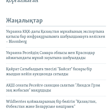
қорғалмаған
Жаңалықтар
Украина КҚК-дағы Қазақстан мұнайының экспортына
қатысы бар инфрақұрылымға шабуылдамауға келіскен
– Bloomberg
Украина Ресейдің Самара облысы мен Краснодар
аймағындағы мұнай зауытына шабуылдады
Қайрат Сатыбалдыға тиесілі "Байсат" базары бір
жылдан кейін аукционда сатылды
АҚШ сенаты Ресейге санкция салатын "Линдси Грэм
заң жобасын" мақұлдады
Wildberries қоймаларының бір бөлігін "Қазақстан,
Өзбекстан және Беларуське көшірмек"