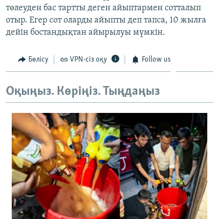
төлеуден бас тартты деген айыптармен сотталып
ЖАЗЫЛЫҢЫЗ
отыр. Егер сот оларды айыпты деп тапса, 10 жылға
дейін бостандықтан айырылуы мүмкін.
Басқа тілдерде
Бөлісу
VPN-сіз оқу
Follow us
Оқыңыз. Көріңіз. Тыңдаңыз