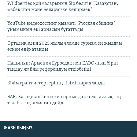
Wildberries қоймаларының бір бөлігін "Қазақстан,
Өзбекстан және Беларуське көшірмек"
YouTube видеохостинг қызметі "Русская община"
ұйымының екі арнасын бұғаттады
Орталық Азия 2025 жылы әлемде туризм ең жылдам
өскен өңір атанды
Пашинян: Армения Еуроодақ пен ЕАЭО-ның бірін
таңдау жайлы референдум өткізбейді
Білім грант иегерлерінің тізімі жарияланды
БАҚ: Қазақстан Теңіз кен орнында экологиялық заң
талабы сақталмаған дейді
ЖАЗЫЛЫҢЫЗ