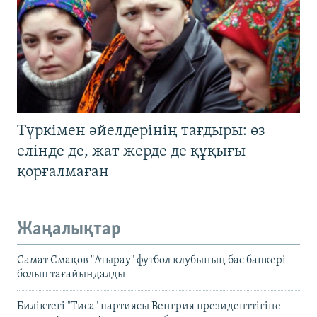
Түркімен әйелдерінің тағдыры: өз
елінде де, жат жерде де құқығы
қорғалмаған
Жаңалықтар
Самат Смақов "Атырау" футбол клубының бас бапкері
болып тағайындалды
Биліктегі "Тиса" партиясы Венгрия президенттігіне