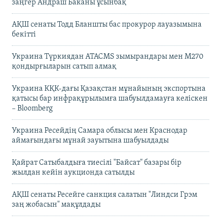
заңгер Андраш Баканы ұсынбақ
АҚШ сенаты Тодд Бланшты бас прокурор лауазымына
бекітті
Украина Түркиядан ATACMS зымырандары мен M270
қондырғыларын сатып алмақ
Украина КҚК-дағы Қазақстан мұнайының экспортына
қатысы бар инфрақұрылымға шабуылдамауға келіскен
– Bloomberg
Украина Ресейдің Самара облысы мен Краснодар
аймағындағы мұнай зауытына шабуылдады
Қайрат Сатыбалдыға тиесілі "Байсат" базары бір
жылдан кейін аукционда сатылды
АҚШ сенаты Ресейге санкция салатын "Линдси Грэм
заң жобасын" мақұлдады