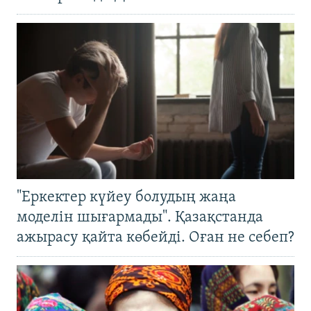
"Еркектер күйеу болудың жаңа
моделін шығармады". Қазақстанда
ажырасу қайта көбейді. Оған не себеп?