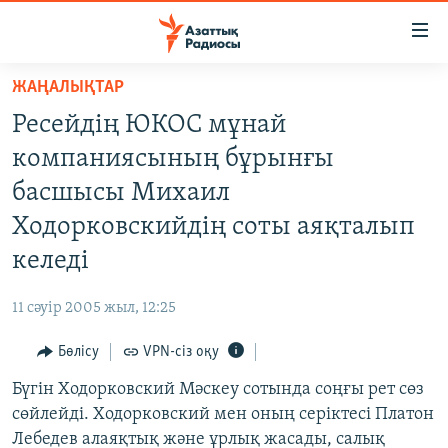
Accessibility
links
Skip
ЖАҢАЛЫҚТАР
to
ЖАҢАЛЫҚТАР
Ресейдің ЮКОС мұнай
main
САЯСАТ
content
компаниясының бұрынғы
AZATTYQTV
Skip
басшысы Михаил
to
ҚАҢТАР ОҚИҒАСЫ
Ходорковскийдің соты аяқталып
main
АДАМ ҚҰҚЫҚТАРЫ
Navigation
келеді
Skip
ӘЛЕУМЕТ
to
11 сәуір 2005 жыл, 12:25
ӘЛЕМ
Search
Бөлісу
VPN-сіз оқу
АРНАЙЫ ЖОБАЛАР
Бүгін Ходорковский Мәскеу сотында соңғы рет сөз
Русский
сөйлейді. Ходорковский мен оның серіктесі Платон
Лебедев алаяқтық және ұрлық жасады, салық