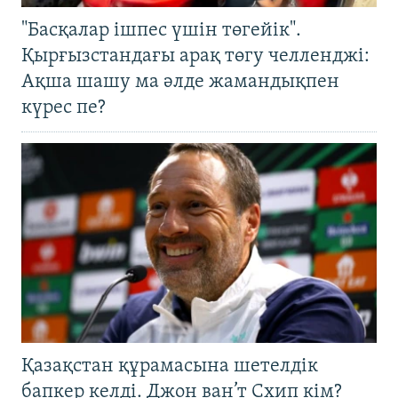
"Басқалар ішпес үшін төгейік".
Қырғызстандағы арақ төгу челленджі:
Ақша шашу ма әлде жамандықпен
күрес пе?
Қазақстан құрамасына шетелдік
бапкер келді. Джон ван’т Схип кім?