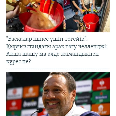
"Басқалар ішпес үшін төгейік".
Қырғызстандағы арақ төгу челленджі:
Ақша шашу ма әлде жамандықпен
күрес пе?