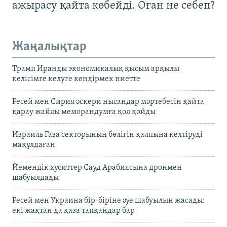
ажырасу қайта көбейді. Оған не себеп?
Жаңалықтар
Трамп Иранды экономикалық қысым арқылы
келісімге келуге көндірмек ниетте
Ресей мен Сирия әскери нысандар мәртебесін қайта
қарау жайлы меморандумға қол қойды
Израиль Газа секторының бөлігін қалпына келтіруді
мақұлдаған
Йемендік хуситтер Сауд Арабиясына дронмен
шабуылдады
Ресей мен Украина бір-біріне әуе шабуылын жасады:
екі жақтан да қаза тапқандар бар