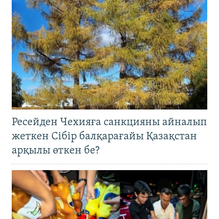
Ресейден Чехияға санкцияны айналып
жеткен Сібір балқарағайы Қазақстан
арқылы өткен бе?