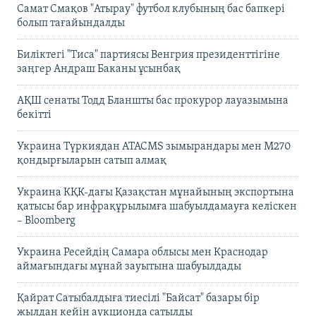
Самат Смақов "Атырау" футбол клубының бас бапкері
болып тағайындалды
Биліктегі "Тиса" партиясы Венгрия президенттігіне
заңгер Андраш Баканы ұсынбақ
АҚШ сенаты Тодд Бланшты бас прокурор лауазымына
бекітті
Украина Түркиядан ATACMS зымырандары мен M270
қондырғыларын сатып алмақ
Украина КҚК-дағы Қазақстан мұнайының экспортына
қатысы бар инфрақұрылымға шабуылдамауға келіскен
– Bloomberg
Украина Ресейдің Самара облысы мен Краснодар
аймағындағы мұнай зауытына шабуылдады
Қайрат Сатыбалдыға тиесілі "Байсат" базары бір
жылдан кейін аукционда сатылды