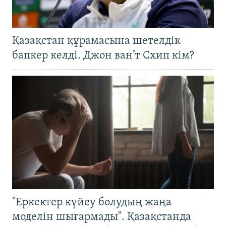
Қазақстан құрамасына шетелдік
бапкер келді. Джон ван’т Схип кім?
"Еркектер күйеу болудың жаңа
моделін шығармады". Қазақстанда