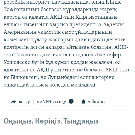
ресейлік интернет-парақшасында, оның ізінше
ЖАЗЫЛЫҢЫЗ
Тәжікстанның баспасөз құралдарында жарық
көрген ол құжатта АҚШ-тың Қырғызстандағы
елшісі Стивен Янг қырғыз президенті А.Ақаевты
Американың үкіметтік емес ұйымдарының
Басқа тілдерде
көмегімен құлату жоспарын дайындаған дегенге
келтіретін деген ақпарат айтылған болатын. АҚШ-
тың Тәжікстандағы елшілігінің өкілі Дженифер
Уошелески бүгін бұл құжат қолдан жасалған, ол
құжаттың не АҚШ үкіметіне, не болмаса АҚШ-тың
не Бішкектегі, не Душанбедегі елшіліктеріне
ешқандай қатысы жоқ деп мәлімдеді.
Бөлісу
VPN-сіз оқу
Follow us
Оқыңыз. Көріңіз. Тыңдаңыз