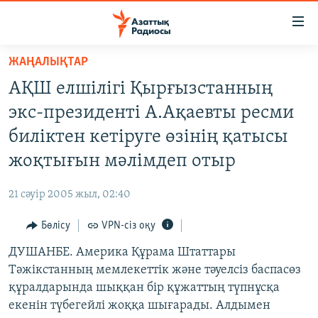
Accessibility
links
Skip
ЖАҢАЛЫҚТАР
to
ЖАҢАЛЫҚТАР
АҚШ елшілігі Қырғызстанның
main
САЯСАТ
content
экс-президенті А.Ақаевты ресми
AZATTYQTV
Skip
биліктен кетіруге өзінің қатысы
to
ҚАҢТАР ОҚИҒАСЫ
жоқтығын мәлімдеп отыр
main
АДАМ ҚҰҚЫҚТАРЫ
Navigation
21 сәуір 2005 жыл, 02:40
Skip
ӘЛЕУМЕТ
to
Бөлісу
VPN-сіз оқу
ӘЛЕМ
Search
ДУШАНБЕ. Америка Құрама Штаттары
АРНАЙЫ ЖОБАЛАР
Тәжікстанның мемлекеттік және тәуелсіз баспасөз
құралдарында шыққан бір құжаттың түпнұсқа
Русский
екенін түбегейлі жоққа шығарады. Алдымен