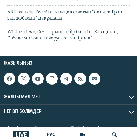
АҚШ сенаты Ресейге санкция салатын "Линдси Грэм
заң жобасын" мақұлдады
Wildberries қоймаларының бір бөлігін "Қазақстан,
Өзбекстан және Беларуське көшірмек"
ЖАЗЫЛЫҢЫЗ
ЖАЛПЫ МӘЛІМЕТ
НЕГІЗГІ БӨЛІМДЕР
Азат Еуропа / Азаттық радиосы © 2026, Inc. | Барлық
құқықтары қорғалған
LIVE
РУС