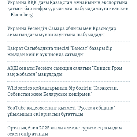
Украина КҚК-дағы Қазақстан мұнайының экспортына
қатысы бар инфрақұрылымға шабуылдамауға келіскен
– Bloomberg
Украина Ресейдің Самара облысы мен Краснодар
аймағындағы мұнай зауытына шабуылдады
Қайрат Сатыбалдыға тиесілі "Байсат" базары бір
жылдан кейін аукционда сатылды
АҚШ сенаты Ресейге санкция салатын "Линдси Грэм
заң жобасын" мақұлдады
Wildberries қоймаларының бір бөлігін "Қазақстан,
Өзбекстан және Беларуське көшірмек"
YouTube видеохостинг қызметі "Русская община"
ұйымының екі арнасын бұғаттады
Орталық Азия 2025 жылы әлемде туризм ең жылдам
өскен өңір атанды