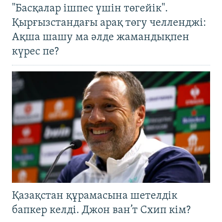
"Басқалар ішпес үшін төгейік".
Қырғызстандағы арақ төгу челленджі:
Ақша шашу ма әлде жамандықпен
күрес пе?
Қазақстан құрамасына шетелдік
бапкер келді. Джон ван’т Схип кім?