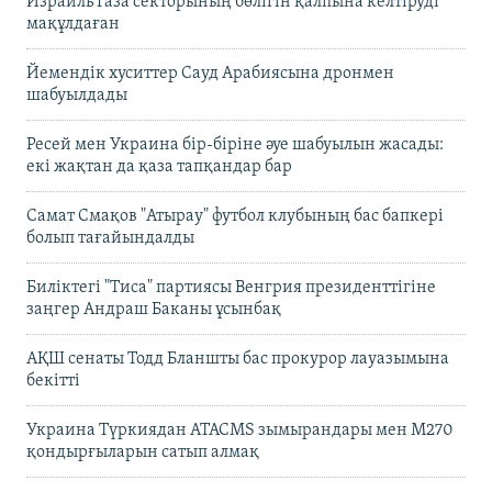
Израиль Газа секторының бөлігін қалпына келтіруді
мақұлдаған
Йемендік хуситтер Сауд Арабиясына дронмен
шабуылдады
Ресей мен Украина бір-біріне әуе шабуылын жасады:
екі жақтан да қаза тапқандар бар
Самат Смақов "Атырау" футбол клубының бас бапкері
болып тағайындалды
Биліктегі "Тиса" партиясы Венгрия президенттігіне
заңгер Андраш Баканы ұсынбақ
АҚШ сенаты Тодд Бланшты бас прокурор лауазымына
бекітті
Украина Түркиядан ATACMS зымырандары мен M270
қондырғыларын сатып алмақ