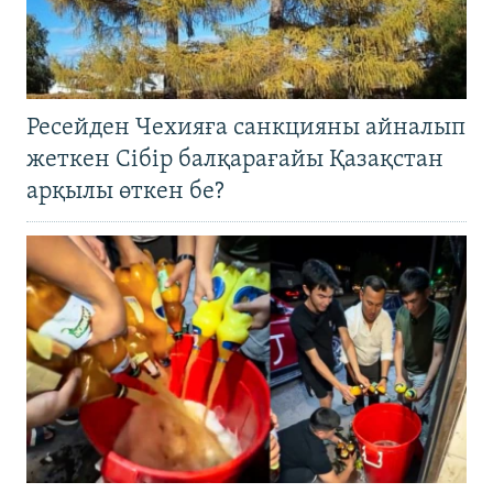
Ресейден Чехияға санкцияны айналып
жеткен Сібір балқарағайы Қазақстан
арқылы өткен бе?