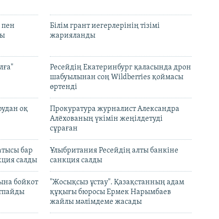
 пен
Білім грант иегерлерінің тізімі
лы
жарияланды
лға"
Ресейдің Екатеринбург қаласында дрон
шабуылынан соң Wildberries қоймасы
өртенді
рудан оқ
Прокуратура журналист Александра
Алёхованың үкімін жеңілдетуді
сұраған
атысы бар
Ұлыбритания Ресейдің алты банкіне
кция салды
санкция салды
ына бойкот
"Жосықсыз ұстау". Қазақстанның адам
ртпайды
құқығы бюросы Ермек Нарымбаев
жайлы мәлімдеме жасады