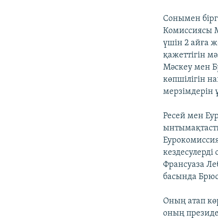
Сонымен бірг
Комиссиясы М
үшін 2 айға ж
қажеттігін мә
Мәскеу мен Б
көпшілігін н
мерзімдерін 
Ресей мен Еу
ынтымақтастық
Еурокомиссия
кездесулерді 
Франсуаза Ле
басында Брюс
Оның атап кө
оның президе