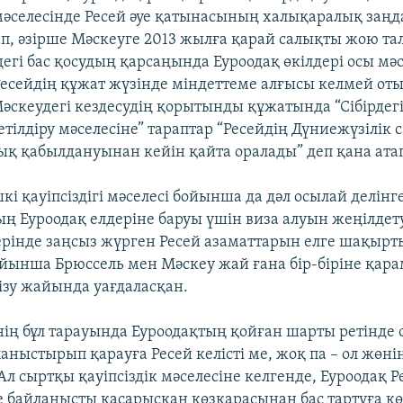
әселесінде Ресей әуе қатынасының халықаралық заң
ап, әзірше Мәскеуге 2013 жылға қарай салықты жою т
егі бас қосудың қарсаңында Еуроодақ өкілдері осы мә
есейдің құжат жүзінде міндеттеме алғысы келмей от
Мәскеудегі кездесудің қорытынды құжатында “Сібірдегі
ілдіру мәселесіне” тараптар “Ресейдің Дүниежүзілік 
қ қабылдануынан кейін қайта оралады” деп қана атап
кі қауіпсіздігі мәселесі бойынша да дәл осылай делінг
ң Еуроодақ елдеріне баруы үшін виза алуын жеңілдет
ерінде заңсыз жүрген Ресей азаматтарын елге шақырт
ойынша Брюссель мен Мәскеу жай ғана бір-біріне қара
гізу жайында уағдаласқан.
нің бұл тарауында Еуроодақтың қойған шарты ретінде 
аныстырып қарауға Ресей келісті ме, жоқ па – ол жөн
л сыртқы қауіпсіздік мәселесіне келгенде, Еуроодақ Ре
е байланысты қасарысқан көзқарасынан бас тартуға көн