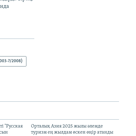
ында
003-7/2008)
і "Русская
Орталық Азия 2025 жылы әлемде
асын
туризм ең жылдам өскен өңір атанды