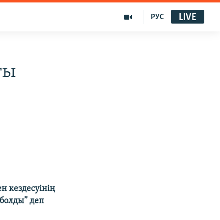
LIVE
РУС
ғы
н кездесуінің
болды” деп