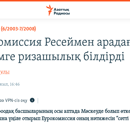
(6/2003-7/2008)
омиссия Ресеймен арада
імге ризашылық білдірді
ҚҰЛЫ
жыл, 16:46
VPN-сіз оқу
роодақ басшыларының осы аптада Мәскеуде болып өтке
а үңіле отырып Еурокомиссия оның нәтижесін “сәтті 