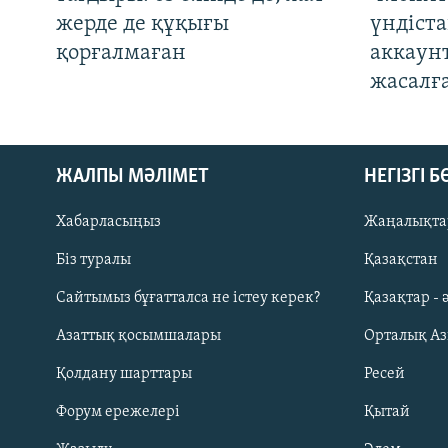
жерде де құқығы
үндіст
қорғалмаған
аккаун
жасалғ
ЖАЛПЫ МӘЛІМЕТ
НЕГІЗГІ 
Хабарласыңыз
Жаңалықта
Біз туралы
Қазақстан
Русский
Сайтымыз бұғатталса не істеу керек?
Қазақтар - 
Азаттық қосымшалары
Орталық А
ЖАЗЫЛЫҢЫЗ
Қолдану шарттары
Ресей
Форум ережелері
Қытай