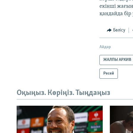
екінші жағын
қандайда бір 
Бөлісу
Айдар
ЖАЛПЫ АРХИВ
Ресей
Оқыңыз. Көріңіз. Тыңдаңыз