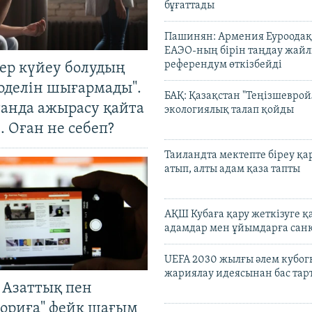
бұғаттады
Пашинян: Армения Еуроодақ
ЕАЭО-ның бірін таңдау жай
референдум өткізбейді
тер күйеу болудың
оделін шығармады".
БАҚ: Қазақстан "Теңізшеврой
танда ажырасу қайта
экологиялық талап қойды
. Оған не себеп?
Таиландта мектепте біреу қа
атып, алты адам қаза тапты
АҚШ Кубаға қару жеткізуге қ
адамдар мен ұйымдарға сан
UEFA 2030 жылғы әлем кубог
жариялау идеясынан бас та
 Азаттық пен
ориға" фейк шағым