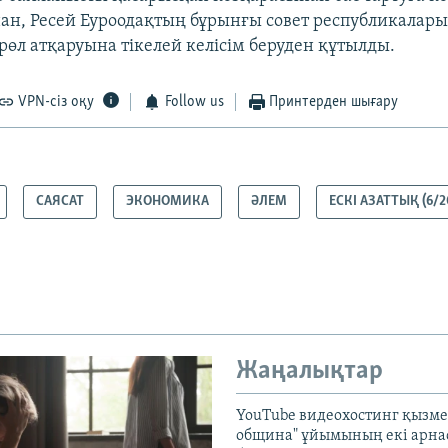
ан, Ресей Еуроодақтың бұрынғы совет республикалар
рөл атқаруына тікелей келісім беруден құтылды.
VPN-сіз оқу
Follow us
Принтерден шығару
САЯСАТ
ЭКОНОМИКА
ӘЛЕМ
ЕСКІ АЗАТТЫҚ (6/2
Жаңалықтар
YouTube видеохостинг қызмет
община" ұйымының екі арн