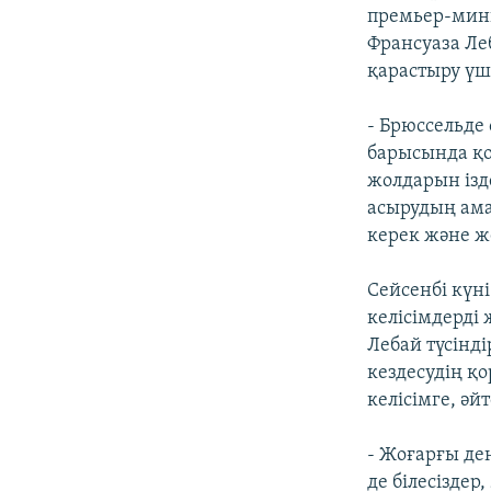
премьер-минис
Франсуаза Ле
қарастыру үш
- Брюссельде 
барысында қо
жолдарын ізде
асырудың ама
керек және же
Сейсенбі күн
келісімдерді
Лебай түсінд
кездесудің қ
келісімге, әйт
- Жоғарғы дең
де білесізде