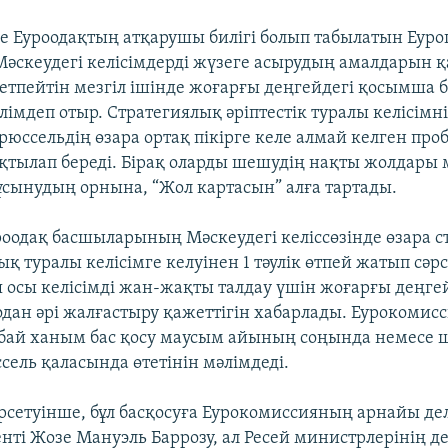
е Еуроодақтың атқарушы билігі болып табылатын Еуро
әскеудегі келісімдерді жүзеге асырудың амалдарын 
етпейтін мезгіл ішінде жоғарғы деңгейдегі қосымша б
лімдеп отыр. Стратегиялық әріптестік туралы келісімн
рюссельдің өзара ортақ пікірге келе алмай келген пр
ақтылап береді. Бірақ оларды шешудің нақты жолдары
ұсынудың орнына, “Жол картасын” алға тартады.
роодақ басшыларының Мәскеудегі келіссөзінде өзара 
 туралы келісімге келуінен 1 тәулік өтпей жатып сәрс
 осы келісімді жан-жақты талдау үшін жоғарғы деңге
одан әрі жалғастыру қажеттігін хабарлады. Еурокомис
бай ханым бас қосу маусым айының соңында немесе 
сель қаласында өтетінін мәлімдеді.
рсетуінше, бұл басқосуға Еурокомиссияның арнайы д
нті Жозе Мануэль Баррозу, ал Ресей министрлерінің 