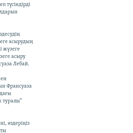
еп түсіндірді
алдарын
здесудің
зеге асырудың
і жүзеге
зеге асыру
суаза Лебай.
кен
ын Франсуаза
ндағы
к туралы”
і, өздеріңіз
қты