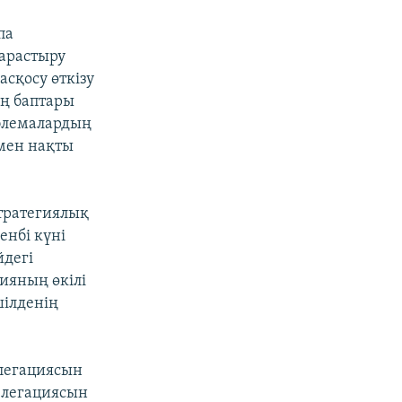
па
қарастыру
асқосу өткізу
ің баптары
облемалардың
 мен нақты
стратегиялық
енбі күні
йдегі
сияның өкілі
шілденің
елегациясын
делегациясын