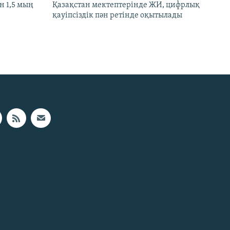
 1,5 мың
Қазақстан мектептерінде ЖИ, цифрлық
қауіпсіздік пән ретінде оқытылады