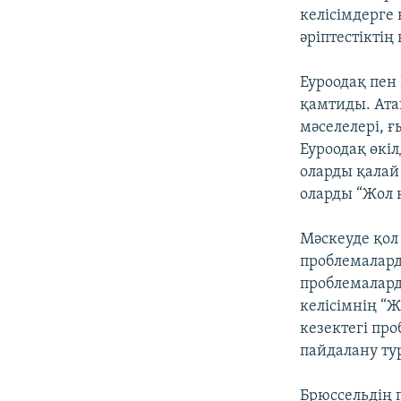
келісімдерге 
әріптестіктің
Еуроодақ пен 
қамтиды. Атап
мәселелері, 
Еуроодақ өкі
оларды қалай
оларды “Жол 
Мәскеуде қол
проблемалард
проблемалар
келісімнің “
кезектегі про
пайдалану ту
Брюссельдің п