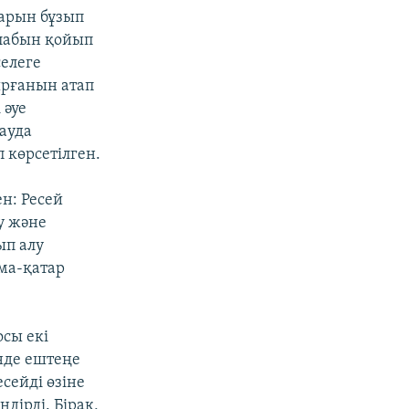
дарын бұзып
алабын қойып
селеге
ырғанын атап
 әуе
сауда
 көрсетілген.
ен: Ресей
у және
ып алу
ма-қатар
осы екі
інде ештеңе
сейді өзіне
дірді. Бірақ,