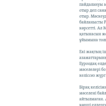
пайдалануы м
отыр деп сан
отыр. Мәскеуд
байланысты Р
көрсетті. Ал 
қатынасын жет
ұйымына толы
Екі жақтың іш
азаматтарыны
Еуроодақ елд
мәселелері б
келіссөз жүр
Бірақ келісім
мәселені байл
айтылмаған. А
көрші елдерг