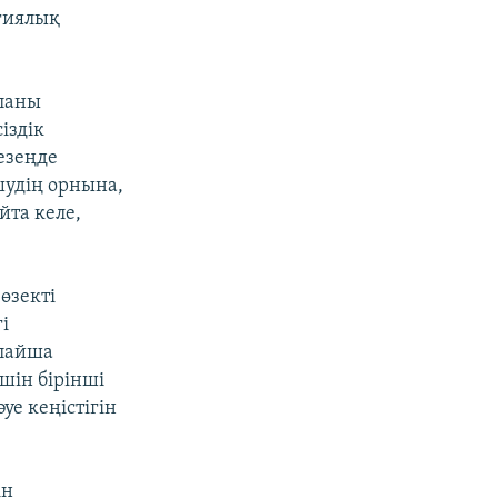
егиялық
аланы
іздік
езеңде
шудің орнына,
та келе,
өзекті
і
ылайша
шін бірінші
уе кеңістігін
ін