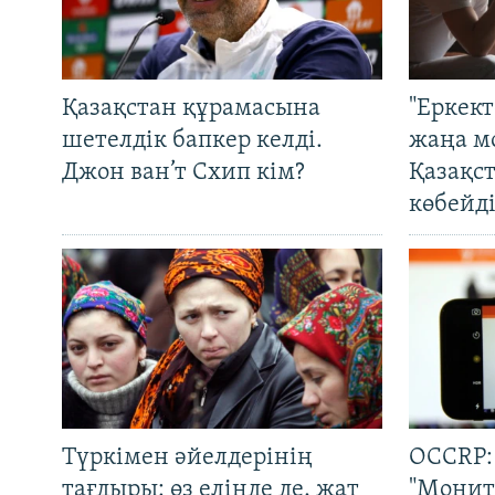
Қазақстан құрамасына
"Еркек
шетелдік бапкер келді.
жаңа м
Джон ван’т Схип кім?
Қазақс
көбейді
Түркімен әйелдерінің
OCCRP:
тағдыры: өз елінде де, жат
"Монит