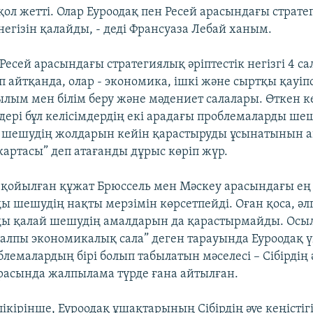
қол жетті. Олар Еуроодақ пен Ресей арасындағы страт
 негізін қалайды, - деді Франсуаза Лебай ханым.
Ресей арасындағы стратегиялық әріптестік негізгі 4 с
 айтқанда, олар - экономика, ішкі және сыртқы қауіпс
ғылым мен білім беру және мәдениет салалары. Өткен к
лдері бұл келісімдердің екі арадағы проблемаларды ше
 шешудің жолдарын кейін қарастыруды ұсынатынын ай
картасы” деп атағанды дұрыс көріп жүр.
 қойылған құжат Брюссель мен Мәскеу арасындағы ең 
ы шешудің нақты мерзімін көрсетпейді. Оған қоса, әлг
ды қалай шешудің амалдарын да қарастырмайды. Ос
Жалпы экономикалық сала” деген тарауында Еуроодақ ү
блемалардың бірі болып табылатын мәселесі – Сібірдің ә
расында жалпылама түрде ғана айтылған.
ікірінше, Еуроодақ ұшақтарының Сібірдің әуе кеңістіг