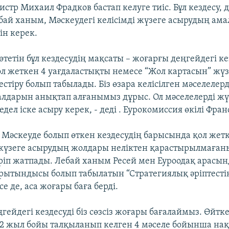
тр Михаил Фрадков бастап келуге тиіс. Бұл кездесу, д
бай ханым, Мәскеудегі келісімді жүзеге асырудың ам
ін керек.
өтетін бұл кездесудің мақсаты – жоғарғы деңгейдегі ке
л жеткен 4 уағдаластықты немесе “Жол картасын” жү
стіру болып табылады. Біз өзара келісілген мәселелерд
лдарын анықтап алғанымыз дұрыс. Ол мәселелерді жү
дел іске асыру керек, - деді . Еурокомиссия өкілі Фран
і Мәскеуде болып өткен кездесудің барысында қол жет
 жүзеге асырудың жолдары неліктен қарастырылмаған
іріп жатпады. Лебай ханым Ресей мен Еуроодақ арасы
орытындысы болып табылатын “Стратегиялық әріптесті
се де, аса жоғары баға берді.
гейдегі кездесуді біз сөзсіз жоғары бағалаймыз. Өйткен
р, 2 жыл бойы талқыланып келген 4 мәселе бойынша на