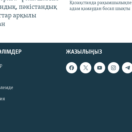
Қазақстанда рақымшылықпен
андық, пәкістандық
адам қамаудан босап шықты
ттар арқылы
ан
БӨЛІМДЕР
ЖАЗЫЛЫҢЫЗ
р
әлемде
зия