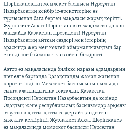
Шәріпжановтың мемлекет басшысы Нұрсұлтан
Назарбаевтың кейбір іс-әрекеттеріне өз
тұрғысынан баға берген мақаласы жарық көріпті.
Журналист Асхат Шәріпжанов өз мақаласында көп
жағдайда Қазақстан Президенті Нұрсұлтан
Назарбаевтың айтқан сөздері мен істерінің
арасында жер мен көктей айырмашылықтың бар
екендігіне байланысты өз ойын білдіріпті.
Автор өз мақаласында билікке наразы адамдардың
шет елге барғанда Қазақстанды жаман жағынан
көрсететіндігін Мемлекет басшысының ылғи да
сынға алатындығына тоқталып, Қазақстан
Президенті Нұрсұлтан Назарбаевтың да кезінде
Одақтық және республикалық басылымдар арқылы
өз ұлтына қатты-қатты сөздер айтқандығын
мысалға келтіріпті. Журналист Асхат Шәріпжанов
өз мақаласында мемлекет басшысы Нұрсұлтан