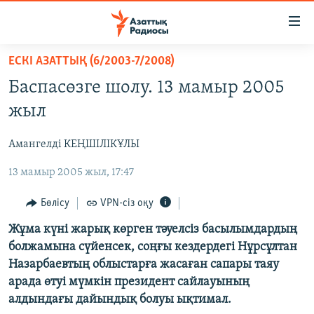
Accessibility
links
Skip
ЕСКІ АЗАТТЫҚ (6/2003-7/2008)
to
ЖАҢАЛЫҚТАР
Баспасөзге шолу. 13 мамыр 2005
main
САЯСАТ
content
жыл
AZATTYQTV
Skip
to
Амангелді КЕҢШІЛІКҰЛЫ
ҚАҢТАР ОҚИҒАСЫ
main
13 мамыр 2005 жыл, 17:47
АДАМ ҚҰҚЫҚТАРЫ
Navigation
Skip
ӘЛЕУМЕТ
Бөлісу
VPN-сіз оқу
to
ӘЛЕМ
Жұма күні жарық көрген тәуелсіз басылымдардың
Search
болжамына сүйенсек, соңғы кездердегі Нұрсұлтан
АРНАЙЫ ЖОБАЛАР
Назарбаевтың облыстарға жасаған сапары таяу
арада өтуі мүмкін президент сайлауының
Русский
алдындағы дайындық болуы ықтимал.