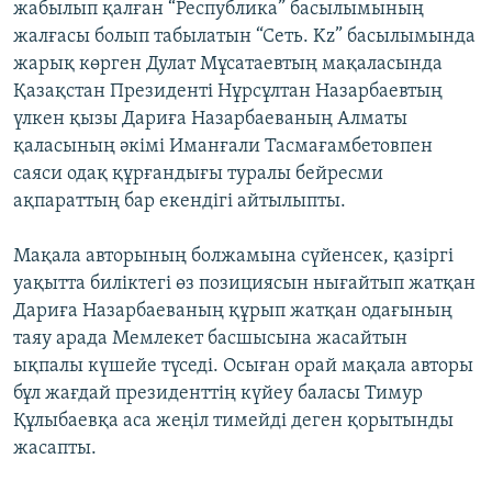
жабылып қалған “Республика” басылымының
жалғасы болып табылатын “Сеть. Kz” басылымында
жарық көрген Дулат Мұсатаевтың мақаласында
Қазақстан Президенті Нұрсұлтан Назарбаевтың
үлкен қызы Дариға Назарбаеваның Алматы
қаласының әкімі Иманғали Тасмағамбетовпен
саяси одақ құрғандығы туралы бейресми
ақпараттың бар екендігі айтылыпты.
Мақала авторының болжамына сүйенсек, қазіргі
уақытта биліктегі өз позициясын нығайтып жатқан
Дариға Назарбаеваның құрып жатқан одағының
таяу арада Мемлекет басшысына жасайтын
ықпалы күшейе түседі. Осыған орай мақала авторы
бұл жағдай президенттің күйеу баласы Тимур
Құлыбаевқа аса жеңіл тимейді деген қорытынды
жасапты.