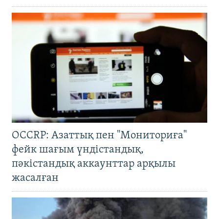
OCCRP: Азаттық пен "Мониториға"
фейк шағым үндістандық,
пәкістандық аккаунттар арқылы
жасалған