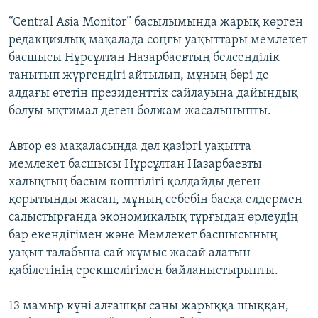
ЖАЗЫЛЫҢЫЗ
“Central Asia Monitor” басылымында жарық көрген
редакциялық мақалада соңғы уақыттары мемлекет
басшысы Нұрсұлтан Назарбаевтың белсенділік
танытып жүргендігі айтылып, мұның бәрі де
Басқа тілдерде
алдағы өтетін президенттік сайлауына дайындық
болуы ықтимал деген болжам жасалыныпты.
Автор өз мақаласында дәл қазіргі уақытта
мемлекет басшысы Нұрсұлтан Назарбаевты
халықтың басым көпшілігі қолдайды деген
қорытынды жасап, мұның себебін басқа елдермен
салыстырғанда экономикалық тұрғыдан өрлеудің
бар екендігімен және Мемлекет басшысының
уақыт талабына сай жұмыс жасай алатын
қабілетінің ерекшелігімен байланыстырыпты.
13 мамыр күні алғашқы саны жарыққа шыққан,