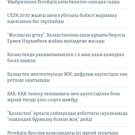
Ұлыбритания Ресейдің алты банкіне санкция салды
UEFA 2030 жылғы әлем кубогына бойкот жариялау
идеясынан бас тартпайды
"Жосықсыз ұстау". Қазақстанның адам құқығы бюросы
Ермек Нарымбаев жайлы мәлімдеме жасады
Қазақстанда рақымшылықпен 1,5 мың адам қамаудан
босап шықты
Қазақстан мектептерінде ЖИ, цифрлық қауіпсіздік пән
ретінде оқытылады
БАҚ: КҚК танкер тапшылығы мен қауіпсіздікке бола
мұнай тиеуді үзіп-созуға мәжбүр
"Қазақстан" арнасы сайлауалды дебаттағы сауалнамада
"ешқандай бұрмалау болған жоқ" дейді
Ресейдің Ярослав қаласындағы ірі мұнай зауытына