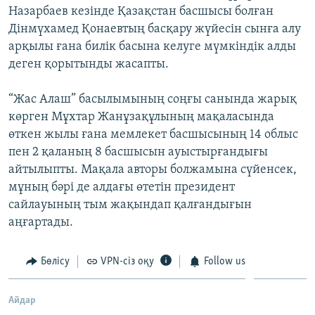
Назарбаев кезінде Қазақстан басшысы болған
Дінмүхамед Қонаевтың басқару жүйесін сынға алу
арқылы ғана билік басына келуге мүмкіндік алды
деген қорытынды жасапты.
“Жас Алаш” басылымының соңғы санында жарық
көрген Мұхтар Жанұзақұлының мақаласында
өткен жылы ғана мемлекет басшысының 14 облыс
пен 2 қаланың 8 басшысын ауыстырғандығы
айтылыпты. Мақала авторы болжамына сүйенсек,
мұның бәрі де алдағы өтетін президент
сайлауының тым жақындап қалғандығын
аңғартады.
Бөлісу
VPN-сіз оқу
Follow us
Айдар