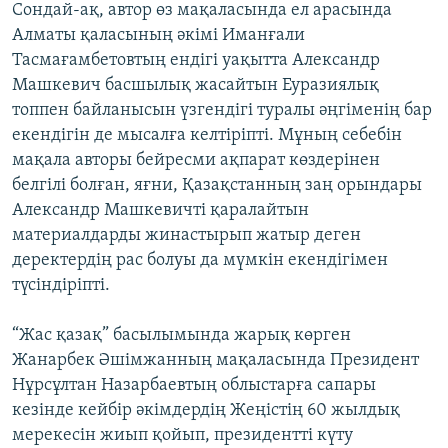
Сондай-ақ, автор өз мақаласында ел арасында
Алматы қаласының әкімі Иманғали
Тасмағамбетовтың ендігі уақытта Александр
Машкевич басшылық жасайтын Еуразиялық
топпен байланысын үзгендігі туралы әңгіменің бар
екендігін де мысалға келтіріпті. Мұның себебін
мақала авторы бейресми ақпарат көздерінен
белгілі болған, яғни, Қазақстанның заң орындары
Александр Машкевичті қаралайтын
материалдарды жинастырып жатыр деген
деректердің рас болуы да мүмкін екендігімен
түсіндіріпті.
“Жас қазақ” басылымында жарық көрген
Жанарбек Әшімжанның мақаласында Президент
Нұрсұлтан Назарбаевтың облыстарға сапары
кезінде кейбір әкімдердің Жеңістің 60 жылдық
мерекесін жиып қойып, президентті күту