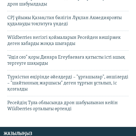
дрон шабуылдады
CPJ ұйымы Қазақстан билігін Лұқпан Ахмедияровты
қудалауды тоқтатуға үндеді
Wildberries негізгі қоймаларын Ресейден көшірмек
деген хабарды жоққа шығарды
"Әділ сөз" қоры Динара Егеубаеваға қатысты істі ашық
тергеуге шақырды
Түркістан өңірінде әйелдерді – "ұрғашылар", әншілерді
– "шайтанның жаршысы" деген тұрғын ұсталып, іс
қозғалды
Ресейдің Тула облысында дрон шабуылынан кейін
Wildberries орталығы өртенді
ЖАЗЫЛЫҢЫЗ