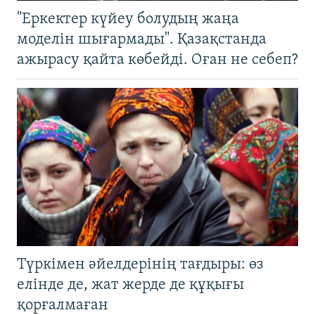
"Еркектер күйеу болудың жаңа
моделін шығармады". Қазақстанда
ажырасу қайта көбейді. Оған не себеп?
Түркімен әйелдерінің тағдыры: өз
елінде де, жат жерде де құқығы
қорғалмаған