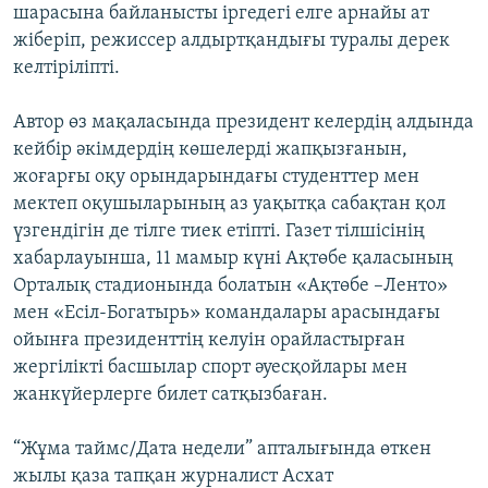
шарасына байланысты іргедегі елге арнайы ат
жіберіп, режиссер алдыртқандығы туралы дерек
келтіріліпті.
Автор өз мақаласында президент келердің алдында
кейбір әкімдердің көшелерді жапқызғанын,
жоғарғы оқу орындарындағы студенттер мен
мектеп оқушыларының аз уақытқа сабақтан қол
үзгендігін де тілге тиек етіпті. Газет тілшісінің
хабарлауынша, 11 мамыр күні Ақтөбе қаласының
Орталық стадионында болатын «Ақтөбе –Ленто»
мен «Есіл-Богатырь» командалары арасындағы
ойынға президенттің келуін орайластырған
жергілікті басшылар спорт әуесқойлары мен
жанкүйерлерге билет сатқызбаған.
“Жұма таймс/Дата недели” апталығында өткен
жылы қаза тапқан журналист Асхат