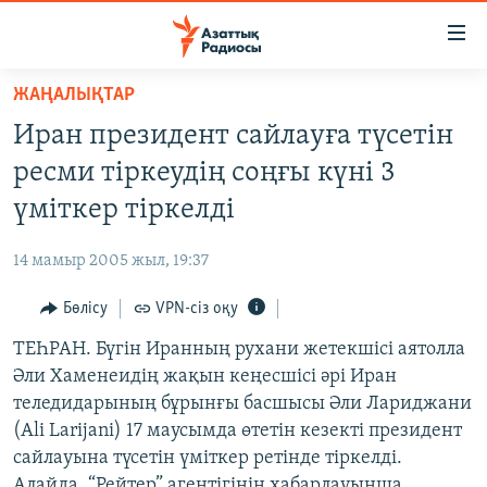
Accessibility
links
Skip
ЖАҢАЛЫҚТАР
to
ЖАҢАЛЫҚТАР
Иран президент сайлауға түсетін
main
САЯСАТ
content
ресми тіркеудің соңғы күні 3
AZATTYQTV
Skip
үміткер тіркелді
to
ҚАҢТАР ОҚИҒАСЫ
main
14 мамыр 2005 жыл, 19:37
АДАМ ҚҰҚЫҚТАРЫ
Navigation
Skip
Бөлісу
VPN-сіз оқу
ӘЛЕУМЕТ
to
ТЕҺРАН. Бүгін Иранның рухани жетекшісі аятолла
ӘЛЕМ
Search
Әли Хаменеидің жақын кеңесшісі әрі Иран
АРНАЙЫ ЖОБАЛАР
теледидарының бұрынғы басшысы Әли Лариджани
(Ali Larijani) 17 маусымда өтетін кезекті президент
Русский
сайлауына түсетін үміткер ретінде тіркелді.
Алайда, “Рейтер” агентігінің хабарлауынша,