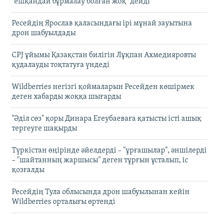
"ешқандай бұрмалау болған жоқ" дейді
Ресейдің Ярослав қаласындағы ірі мұнай зауытына
дрон шабуылдады
CPJ ұйымы Қазақстан билігін Лұқпан Ахмедияровты
қудалауды тоқтатуға үндеді
Wildberries негізгі қоймаларын Ресейден көшірмек
деген хабарды жоққа шығарды
"Әділ сөз" қоры Динара Егеубаеваға қатысты істі ашық
тергеуге шақырды
Түркістан өңірінде әйелдерді – "ұрғашылар", әншілерді
– "шайтанның жаршысы" деген тұрғын ұсталып, іс
қозғалды
Ресейдің Тула облысында дрон шабуылынан кейін
Wildberries орталығы өртенді