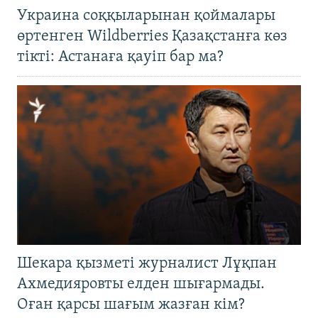
Украина соққыларынан қоймалары
өртенген Wildberries Қазақстанға көз
тікті: Астанаға қауіп бар ма?
Шекара қызметі журналист Лұқпан
Ахмедияровты елден шығармады.
Оған қарсы шағым жазған кім?