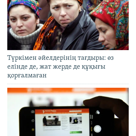
Түркімен әйелдерінің тағдыры: өз
елінде де, жат жерде де құқығы
қорғалмаған