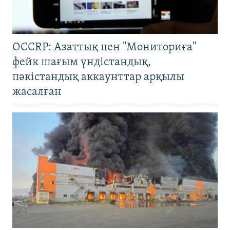
OCCRP: Азаттық пен "Мониториға"
фейк шағым үндістандық,
пәкістандық аккаунттар арқылы
жасалған