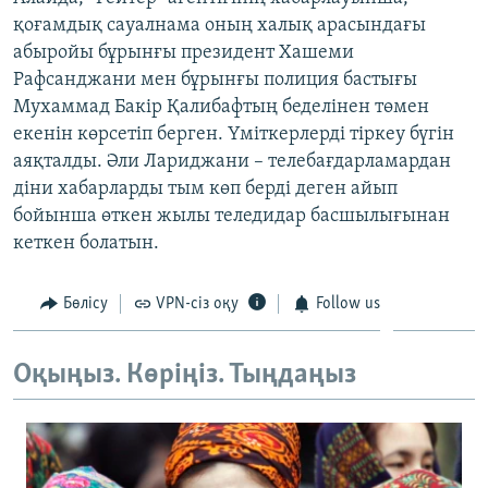
ЖАЗЫЛЫҢЫЗ
қоғамдық сауалнама оның халық арасындағы
абыройы бұрынғы президент Хашеми
Рафсанджани мен бұрынғы полиция бастығы
Мухаммад Бакір Қалибафтың беделінен төмен
Басқа тілдерде
екенін көрсетіп берген. Үміткерлерді тіркеу бүгін
аяқталды. Әли Лариджани – телебағдарламардан
діни хабарларды тым көп берді деген айып
бойынша өткен жылы теледидар басшылығынан
кеткен болатын.
Бөлісу
VPN-сіз оқу
Follow us
Оқыңыз. Көріңіз. Тыңдаңыз