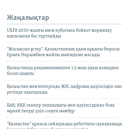
Жаңалықтар
UEFA 2030 жылғы әлем кубогына бойкот жариялау
идеясынан бас тартпайды
"Жосықсыз ұстау". Қазақстанның адам құқығы бюросы
Ермек Нарымбаев жайлы мәлімдеме жасады
Қазақстанда рақымшылықпен 1,5 мың адам қамаудан
босап шықты
Қазақстан мектептерінде ЖИ, цифрлық қауіпсіздік пән
ретінде оқытылады
БАҚ: КҚК танкер тапшылығы мен қауіпсіздікке бола
мұнай тиеуді үзіп-созуға мәжбүр
"Қазақстан" арнасы сайлауалды дебаттағы сауалнамада