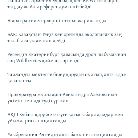
Пашинян: Армения Еуроодақ пен ЕАЭО-ның бірін
таңдау жайлы референдум өткізбейді
Білім грант иегерлерінің тізімі жарияланды
БАҚ: Қазақстан Теңіз кен орнында экологиялық заң
талабы сақталмаған дейді
Ресейдің Екатеринбург қаласында дрон шабуылынан
соң Wildberries қоймасы өртенді
Таиландта мектепте біреу қарудан оқ атып, алты адам
қаза тапты
Прокуратура журналист Александра Алёхованың
үкімін жеңілдетуді сұраған
АҚШ Кубаға қару жеткізуге қатысы бар адамдар мен
ұйымдарға санкция салды
Ұлыбритания Ресейдің алты банкіне санкция салды