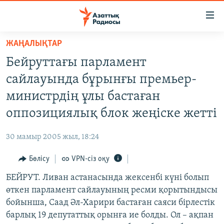
Accessibility
links
Skip
ЖАҢАЛЫҚТАР
to
ЖАҢАЛЫҚТАР
Бейруттағы парламент
main
САЯСАТ
content
сайлауында бұрынғы премьер-
AZATTYQTV
Skip
министрдің ұлы бастаған
to
ҚАҢТАР ОҚИҒАСЫ
оппозициялық блок жеңіске жетті
main
АДАМ ҚҰҚЫҚТАРЫ
Navigation
30 мамыр 2005 жыл, 18:24
Skip
ӘЛЕУМЕТ
to
Бөлісу
VPN-сіз оқу
ӘЛЕМ
Search
БЕЙРУТ. Ливан астанасында жексенбі күні болып
АРНАЙЫ ЖОБАЛАР
өткен парламент сайлауының ресми қорытындысы
бойынша, Саад Әл-Харири бастаған саяси бірлестік
Русский
барлық 19 депутаттық орынға ие болды. Ол – ақпан