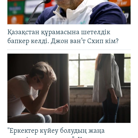
Қазақстан құрамасына шетелдік
бапкер келді. Джон ван’т Схип кім?
"Еркектер күйеу болудың жаңа