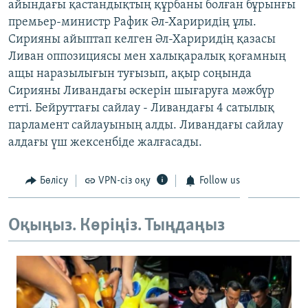
айындағы қастандықтың құрбаны болған бұрынғы
ЖАЗЫЛЫҢЫЗ
премьер-министр Рафик Әл-Хариридің ұлы.
Сирияны айыптап келген Әл-Хариридің қазасы
Ливан оппозициясы мен халықаралық қоғамның
ащы наразылығын туғызып, ақыр соңында
Басқа тілдерде
Сирияны Ливандағы әскерін шығаруға мәжбүр
етті. Бейруттағы сайлау - Ливандағы 4 сатылық
парламент сайлауының алды. Ливандағы сайлау
алдағы үш жексенбіде жалғасады.
Бөлісу
VPN-сіз оқу
Follow us
Оқыңыз. Көріңіз. Тыңдаңыз