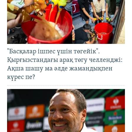
"Басқалар ішпес үшін төгейік".
Қырғызстандағы арақ төгу челленджі:
Ақша шашу ма әлде жамандықпен
күрес пе?