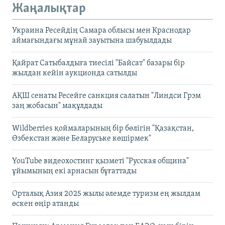
Жаңалықтар
Украина Ресейдің Самара облысы мен Краснодар
аймағындағы мұнай зауытына шабуылдады
Қайрат Сатыбалдыға тиесілі "Байсат" базары бір
жылдан кейін аукционда сатылды
АҚШ сенаты Ресейге санкция салатын "Линдси Грэм
заң жобасын" мақұлдады
Wildberries қоймаларының бір бөлігін "Қазақстан,
Өзбекстан және Беларуське көшірмек"
YouTube видеохостинг қызметі "Русская община"
ұйымының екі арнасын бұғаттады
Орталық Азия 2025 жылы әлемде туризм ең жылдам
өскен өңір атанды