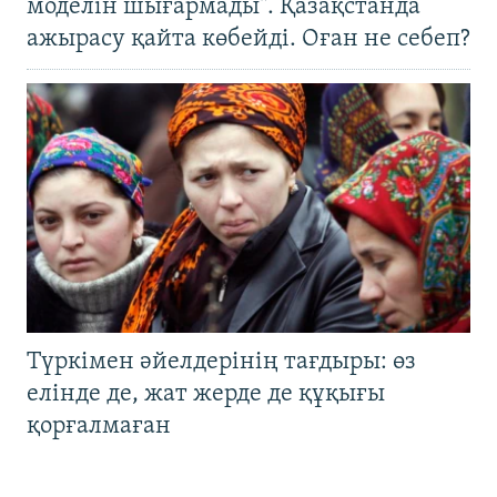
моделін шығармады". Қазақстанда
ажырасу қайта көбейді. Оған не себеп?
Түркімен әйелдерінің тағдыры: өз
елінде де, жат жерде де құқығы
қорғалмаған