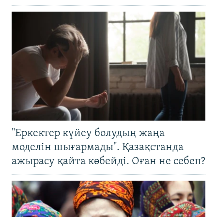
"Еркектер күйеу болудың жаңа
моделін шығармады". Қазақстанда
ажырасу қайта көбейді. Оған не себеп?