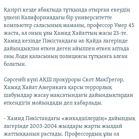
Қазіргі кезде абақтыда тұтқында отырған екеудің
үлкені Калифорниядағы бір университетте
компьютер саласының маманы, профессор Умер 45
жаста, ал оның ұлы Хамид Хайаттың жасы 23-те.
Хамид кезінде Пәкістандағы әл-Қайда лагерінде
дайындықтан өткен деген айыппен өткен аптада
оны Лоди қаласының полициясы тұтқынға алған
болатын.
Сәрсенбі күні АҚШ прокуроры Скот МакГрегор,
Хамид Хайат Америкаға қарсы террорлық
шабуылдар жасау мақсатындағы дайындықтардан
өткендігін мойындады деп хабарлады.
- Хамид Пәкістандағы «жихадшілердің» дайындық
лагерінде 2003-2004 жылдары жарты жылдай
жаттыққанын растады. Профессордың ұлы ол