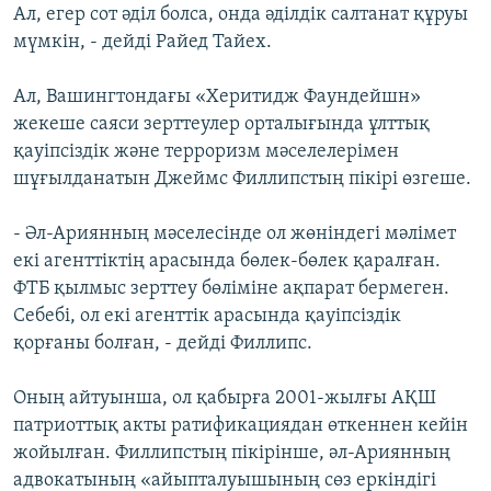
Ал, егер сот әділ болса, онда әділдік салтанат құруы
мүмкін, - дейді Райед Тайех.
Ал, Вашингтондағы «Херитидж Фаундейшн»
жекеше саяси зерттеулер орталығында ұлттық
қауіпсіздік және терроризм мәселелерімен
шұғылданатын Джеймс Филлипстың пікірі өзгеше.
- Әл-Ариянның мәселесінде ол жөніндегі мәлімет
екі агенттіктің арасында бөлек-бөлек қаралған.
ФТБ қылмыс зерттеу бөліміне ақпарат бермеген.
Себебі, ол екі агенттік арасында қауіпсіздік
қорғаны болған, - дейді Филлипс.
Оның айтуынша, ол қабырға 2001-жылғы АҚШ
патриоттық акты ратификациядан өткеннен кейін
жойылған. Филлипстың пікірінше, әл-Ариянның
адвокатының «айыпталуышының сөз еркіндігі