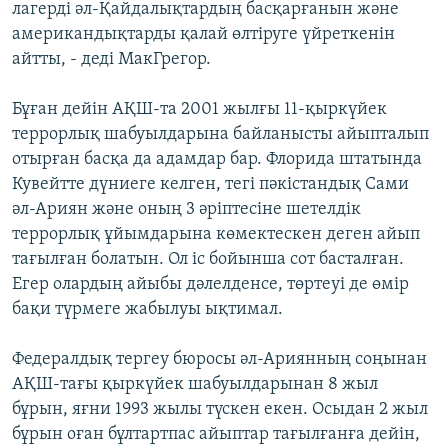
лагерді әл-Қайдалықтардың басқарғанын және
американдықтарды қалай өлтіруге үйреткенін
айтты, - деді МакГрегор.
Бұған дейін АҚШ-та 2001 жылғы 11-қыркүйек
террорлық шабуылдарына байланысты айыпталып
отырған басқа да адамдар бар. Флорида штатында
Кувейтте дүниеге келген, тегі пәкістандық Сами
әл-Ариян және оның 3 әріптесіне шетелдік
террорлық ұйымдарына көмектескен деген айып
тағылған болатын. Ол іс бойынша сот басталған.
Егер олардың айыбы дәлелденсе, төртеуі де өмір
бақи түрмеге жабылуы ықтимал.
Федералдық тергеу бюросы әл-Ариянның соңынан
АҚШ-тағы қыркүйек шабуылдарынан 8 жыл
бұрын, яғни 1993 жылы түскен екен. Осыдан 2 жыл
бұрын оған бұлтартпас айыптар тағылғанға дейін,