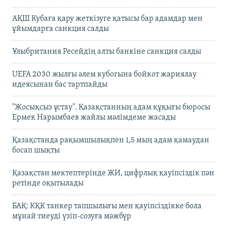
АҚШ Кубаға қару жеткізуге қатысы бар адамдар мен
ұйымдарға санкция салды
Ұлыбритания Ресейдің алты банкіне санкция салды
UEFA 2030 жылғы әлем кубогына бойкот жариялау
идеясынан бас тартпайды
"Жосықсыз ұстау". Қазақстанның адам құқығы бюросы
Ермек Нарымбаев жайлы мәлімдеме жасады
Қазақстанда рақымшылықпен 1,5 мың адам қамаудан
босап шықты
Қазақстан мектептерінде ЖИ, цифрлық қауіпсіздік пән
ретінде оқытылады
БАҚ: КҚК танкер тапшылығы мен қауіпсіздікке бола
мұнай тиеуді үзіп-созуға мәжбүр