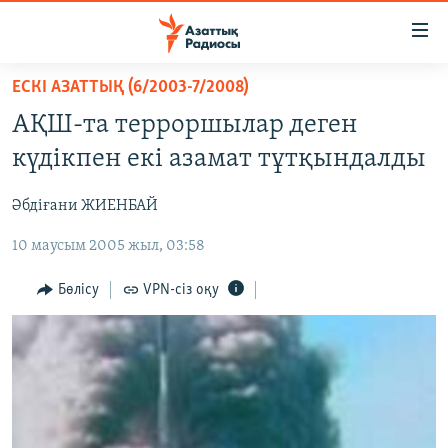
Accessibility
links
Skip
ЕСКІ АЗАТТЫҚ (6/2003-7/2008)
to
ЖАҢАЛЫҚТАР
АҚШ-та терроршылар деген
main
САЯСАТ
content
күдікпен екі азамат тұтқындалды
AZATTYQTV
Skip
to
Әбдіғани ЖИЕНБАЙ
ҚАҢТАР ОҚИҒАСЫ
main
10 маусым 2005 жыл, 03:58
АДАМ ҚҰҚЫҚТАРЫ
Navigation
Skip
ӘЛЕУМЕТ
Бөлісу
VPN-сіз оқу
to
ӘЛЕМ
Search
АРНАЙЫ ЖОБАЛАР
Русский