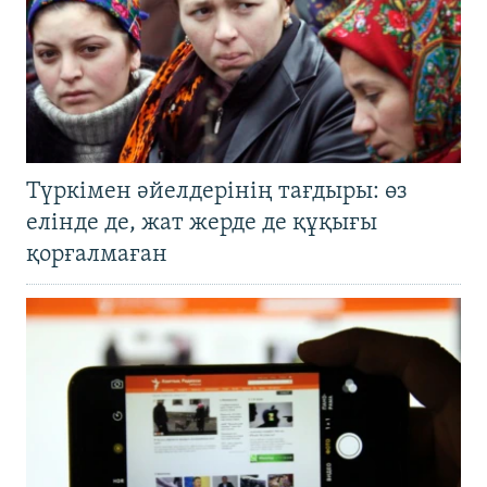
Түркімен әйелдерінің тағдыры: өз
елінде де, жат жерде де құқығы
қорғалмаған