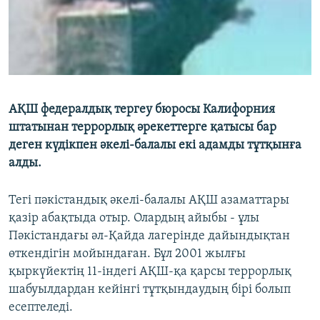
ЖАЗЫЛЫҢЫЗ
Басқа тілдерде
АҚШ федералдық тергеу бюросы Калифорния
штатынан террорлық әрекеттерге қатысы бар
деген күдікпен әкелі-балалы екі адамды тұтқынға
алды.
Тегі пәкістандық әкелі-балалы АҚШ азаматтары
қазір абақтыда отыр. Олардың айыбы - ұлы
Пәкістандағы әл-Қайда лагерінде дайындықтан
өткендігін мойындаған. Бұл 2001 жылғы
қыркүйектің 11-індегі АҚШ-қа қарсы террорлық
шабуылдардан кейінгі тұтқындаудың бірі болып
есептеледі.