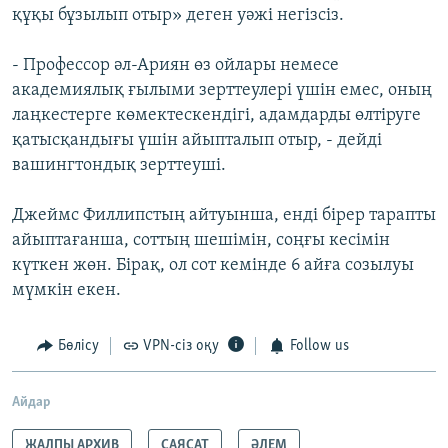
құқы бұзылып отыр» деген уәжі негізсіз.
- Профессор әл-Ариян өз ойлары немесе
академиялық ғылыми зерттеулері үшін емес, оның
лаңкестерге көмектескендігі, адамдарды өлтіруге
қатысқандығы үшін айыпталып отыр, - дейді
вашингтондық зерттеуші.
Джеймс Филлипстың айтуынша, енді бірер тарапты
айыптағанша, соттың шешімін, соңғы кесімін
күткен жөн. Бірақ, ол сот кемінде 6 айға созылуы
мүмкін екен.
Бөлісу
VPN-сіз оқу
Follow us
Айдар
ЖАЛПЫ АРХИВ
САЯСАТ
ӘЛЕМ