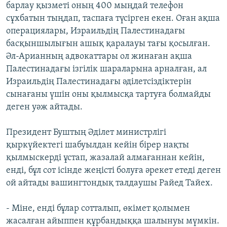
барлау қызметі оның 400 мыңдай телефон
сұхбатын тыңдап, таспаға түсірген екен. Оған ақша
операциялары, Израильдің Палестинадағы
басқыншылығын ашық қаралауы тағы қосылған.
Әл-Арианның адвокаттары ол жинаған ақша
Палестинадағы ізгілік шараларына арналған, ал
Израильдің Палестинадағы әділетсіздіктерін
сынағаны үшін оны қылмысқа тартуға болмайды
деген уәж айтады.
Президент Буштың Әділет министрлігі
қыркүйектегі шабуылдан кейін бірер нақты
қылмыскерді ұстап, жазалай алмағаннан кейін,
енді, бұл сот ісінде жеңісті болуға әрекет етеді деген
ой айтады вашингтондық талдаушы Райед Тайех.
- Міне, енді бұлар сотталып, өкімет қолымен
жасалған айыппен құрбандыққа шалынуы мүмкін.