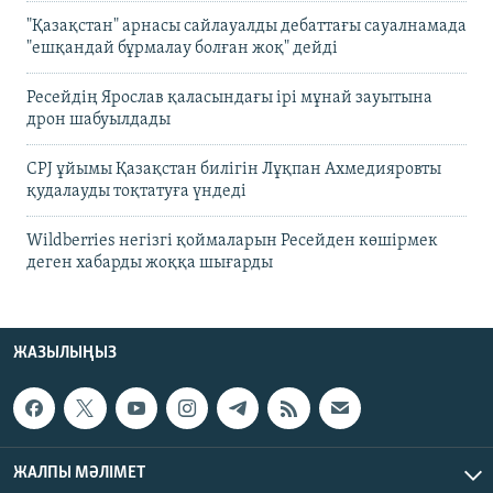
"Қазақстан" арнасы сайлауалды дебаттағы сауалнамада
"ешқандай бұрмалау болған жоқ" дейді
Ресейдің Ярослав қаласындағы ірі мұнай зауытына
дрон шабуылдады
CPJ ұйымы Қазақстан билігін Лұқпан Ахмедияровты
қудалауды тоқтатуға үндеді
Wildberries негізгі қоймаларын Ресейден көшірмек
деген хабарды жоққа шығарды
ЖАЗЫЛЫҢЫЗ
ЖАЛПЫ МӘЛІМЕТ