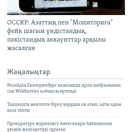
OCCRP: Азаттық пен "Мониториға"
фейк шағым үндістандық,
пәкістандық аккаунттар арқылы
жасалған
Жаңалықтар
Ресейдің Екатеринбург қаласында дрон шабуылынан
соң Wildberries қоймасы өртенді
Таиландта мектепте біреу қарудан оқ атып, алты адам
қаза тапты
Прокуратура журналист Александра Алёхованың
үкімін жеңілдетуді сұраған