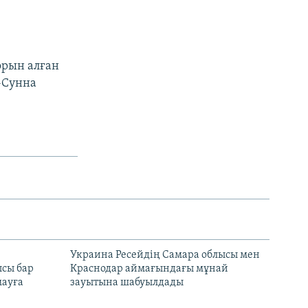
 орын алған
-Сунна
н
Украина Ресейдің Самара облысы мен
сы бар
Краснодар аймағындағы мұнай
ауға
зауытына шабуылдады