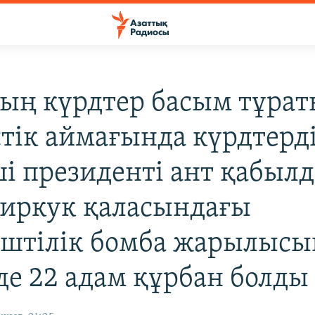
ың күрдтер басым тұра
стік аймағында күрдтерд
ші президенті ант қабыл
Киркук қаласындағы
штілік бомба жарылысы
де 22 адам құрбан болды