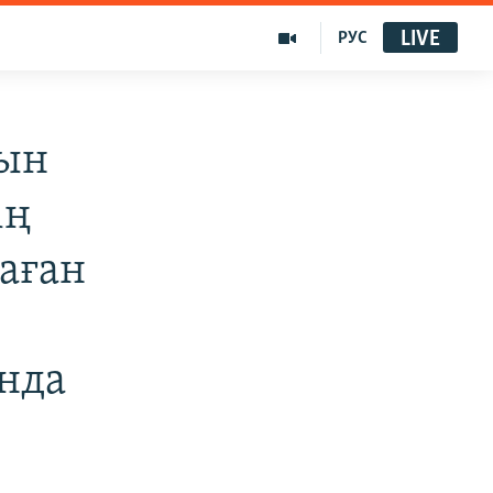
LIVE
РУС
тын
ің
даған
нда