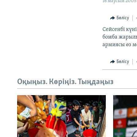
16 маусым 2005
Бөлісу
Сейсенбі күні
бомба жарылы
армиясы өз м
Бөлісу
Оқыңыз. Көріңіз. Тыңдаңыз