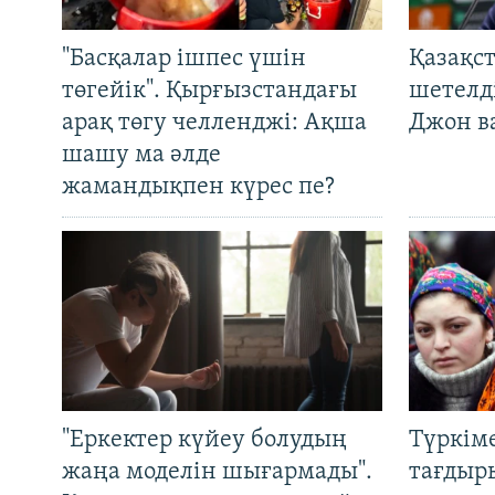
"Басқалар ішпес үшін
Қазақс
төгейік". Қырғызстандағы
шетелді
арақ төгу челленджі: Ақша
Джон ва
шашу ма әлде
жамандықпен күрес пе?
"Еркектер күйеу болудың
Түркім
жаңа моделін шығармады".
тағдыры