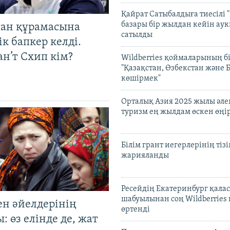
Қайрат Сатыбалдыға тиесілі "
базары бір жылдан кейін ау
тан құрамасына
сатылды
к бапкер келді.
н’т Схип кім?
Wildberries қоймаларының бі
"Қазақстан, Өзбекстан және 
көшірмек"
Орталық Азия 2025 жылы әл
туризм ең жылдам өскен өңі
Білім грант иегерлерінің тізі
жарияланды
Ресейдің Екатеринбург қала
шабуылынан соң Wildberries
ен әйелдерінің
өртенді
: өз елінде де, жат