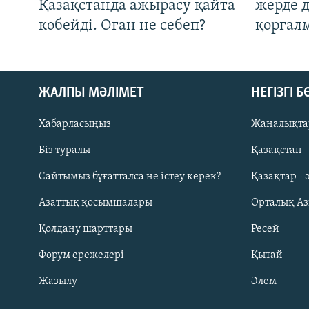
Қазақстанда ажырасу қайта
жерде 
көбейді. Оған не себеп?
қорғал
ЖАЛПЫ МӘЛІМЕТ
НЕГІЗГІ 
Хабарласыңыз
Жаңалықта
Біз туралы
Қазақстан
Русский
Сайтымыз бұғатталса не істеу керек?
Қазақтар - 
Азаттық қосымшалары
Орталық А
ЖАЗЫЛЫҢЫЗ
Қолдану шарттары
Ресей
Форум ережелері
Қытай
Жазылу
Әлем
Басқа тілдерде