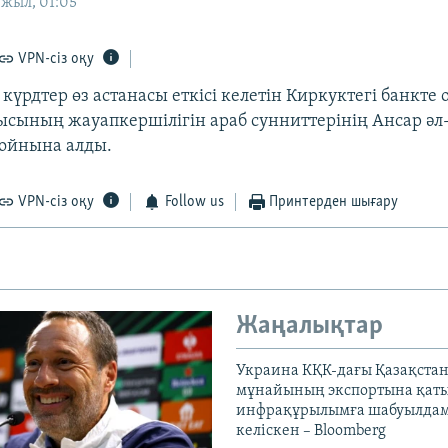
 жыл, 01:05
VPN-сіз оқу
 күрдтер өз астанасы еткісі келетін Киркуктегі банкте
сының жауапкершілігін араб сунниттерінің Ансар әл
ойнына алды.
VPN-сіз оқу
Follow us
Принтерден шығару
Жаңалықтар
Украина КҚК-дағы Қазақста
мұнайының экспортына қаты
инфрақұрылымға шабуылдам
келіскен – Bloomberg