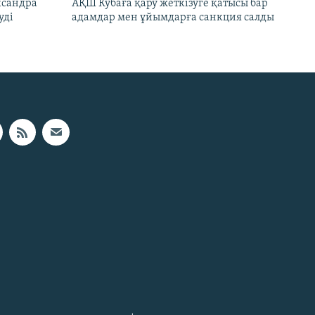
ксандра
АҚШ Кубаға қару жеткізуге қатысы бар
уді
адамдар мен ұйымдарға санкция салды