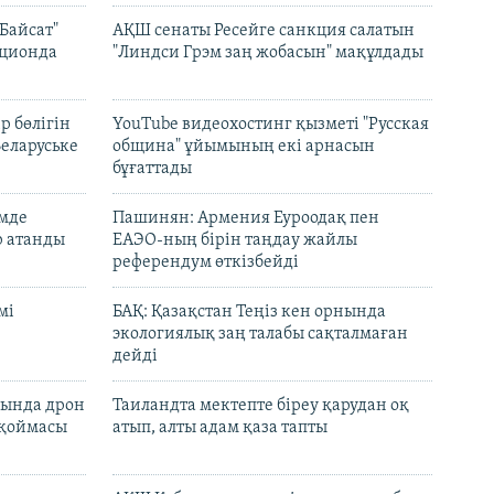
Байсат"
АҚШ сенаты Ресейге санкция салатын
кционда
"Линдси Грэм заң жобасын" мақұлдады
р бөлігін
YouTube видеохостинг қызметі "Русская
Беларуське
община" ұйымының екі арнасын
бұғаттады
емде
Пашинян: Армения Еуроодақ пен
р атанды
ЕАЭО-ның бірін таңдау жайлы
референдум өткізбейді
мі
БАҚ: Қазақстан Теңіз кен орнында
экологиялық заң талабы сақталмаған
дейді
сында дрон
Таиландта мектепте біреу қарудан оқ
 қоймасы
атып, алты адам қаза тапты