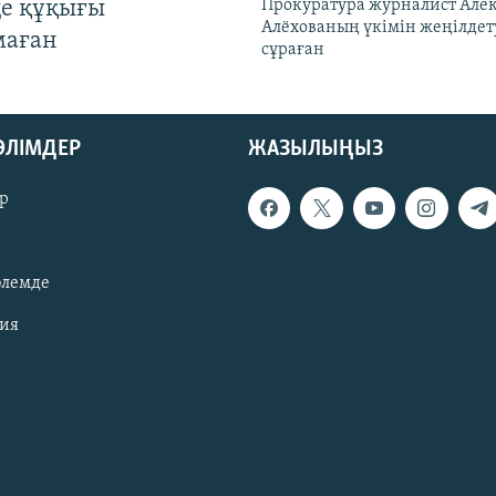
де құқығы
Прокуратура журналист Але
Алёхованың үкімін жеңілдет
маған
сұраған
БӨЛІМДЕР
ЖАЗЫЛЫҢЫЗ
р
әлемде
зия