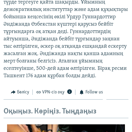
түрде тергеуге қайта шақырды. Ұйымның
ЖАЗЫЛЫҢЫЗ
демократиялық институттар және адам құқықтары
бойынша кеңсесінің өкілі Урдур Гуннардоттир
Әндіжанда Өзбекстан күштері қарусыз бейбіт
тұрғындарға оқ атқан деді. Гуннардоттирдің
Басқа тілдерде
айтуынша, Әндіжанда бейбіт тұрғындар заңнан
тыс өлтірілген, әскер оқ атқанда ешқандай ескерту
жасалған жоқ. Әндіжанда нақты қанша адамның
мерт болғаны белгісіз. Аталған ұйымның
есептеуінше, 500-дей адам өлтірілген. Бірақ ресми
Ташкент 176 адам құрбан болды дейді.
Бөлісу
VPN-сіз оқу
Follow us
Оқыңыз. Көріңіз. Тыңдаңыз