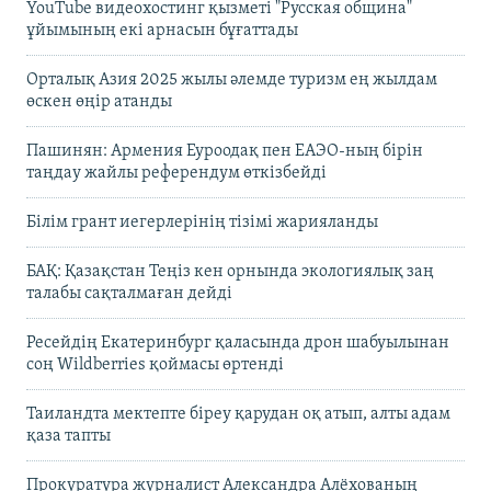
YouTube видеохостинг қызметі "Русская община"
ұйымының екі арнасын бұғаттады
Орталық Азия 2025 жылы әлемде туризм ең жылдам
өскен өңір атанды
Пашинян: Армения Еуроодақ пен ЕАЭО-ның бірін
таңдау жайлы референдум өткізбейді
Білім грант иегерлерінің тізімі жарияланды
БАҚ: Қазақстан Теңіз кен орнында экологиялық заң
талабы сақталмаған дейді
Ресейдің Екатеринбург қаласында дрон шабуылынан
соң Wildberries қоймасы өртенді
Таиландта мектепте біреу қарудан оқ атып, алты адам
қаза тапты
Прокуратура журналист Александра Алёхованың