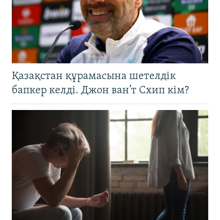
Қазақстан құрамасына шетелдік
бапкер келді. Джон ван’т Схип кім?