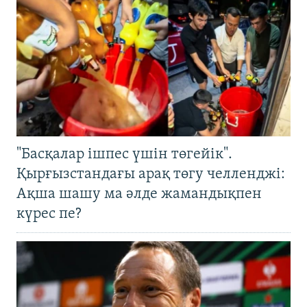
"Басқалар ішпес үшін төгейік".
Қырғызстандағы арақ төгу челленджі:
Ақша шашу ма әлде жамандықпен
күрес пе?