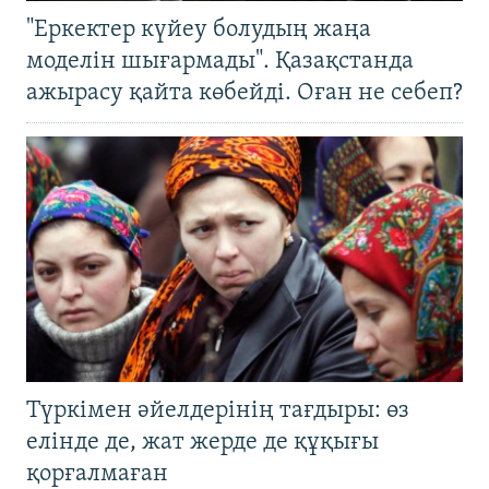
"Еркектер күйеу болудың жаңа
моделін шығармады". Қазақстанда
ажырасу қайта көбейді. Оған не себеп?
Түркімен әйелдерінің тағдыры: өз
елінде де, жат жерде де құқығы
қорғалмаған