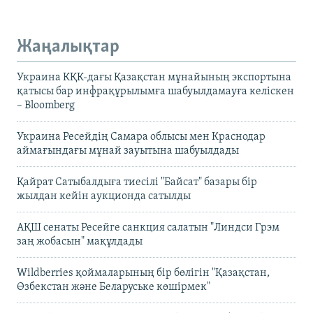
Жаңалықтар
Украина КҚК-дағы Қазақстан мұнайының экспортына
қатысы бар инфрақұрылымға шабуылдамауға келіскен
– Bloomberg
Украина Ресейдің Самара облысы мен Краснодар
аймағындағы мұнай зауытына шабуылдады
Қайрат Сатыбалдыға тиесілі "Байсат" базары бір
жылдан кейін аукционда сатылды
АҚШ сенаты Ресейге санкция салатын "Линдси Грэм
заң жобасын" мақұлдады
Wildberries қоймаларының бір бөлігін "Қазақстан,
Өзбекстан және Беларуське көшірмек"