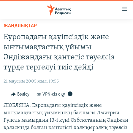
Accessibility
links
Skip
ЖАҢАЛЫҚТАР
to
ЖАҢАЛЫҚТАР
Еуропадағы қауіпсіздік және
main
САЯСАТ
content
ынтымақтастық ұйымы
AZATTYQTV
Skip
Әндіжандағы қантөгіс тәуелсіз
to
ҚАҢТАР ОҚИҒАСЫ
түрде тергелуі тиіс дейді
main
АДАМ ҚҰҚЫҚТАРЫ
Navigation
21 маусым 2005 жыл, 19:55
Skip
ӘЛЕУМЕТ
to
Бөлісу
VPN-сіз оқу
ӘЛЕМ
Search
ЛЮБЛЯНА. Европадағы қауіпсіздік және
АРНАЙЫ ЖОБАЛАР
ынтымақтастық ұйымының басшысы Дмитрий
Рупель мамырдың 13-і күні Өзбекстанның Әндіжан
Русский
қаласында болған қантөгісті халықыралық тәуелсіз