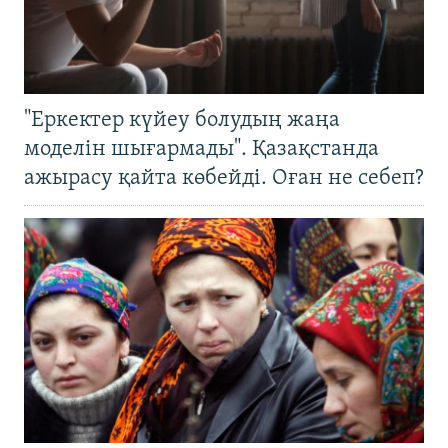
"Еркектер күйеу болудың жаңа
моделін шығармады". Қазақстанда
ажырасу қайта көбейді. Оған не себеп?