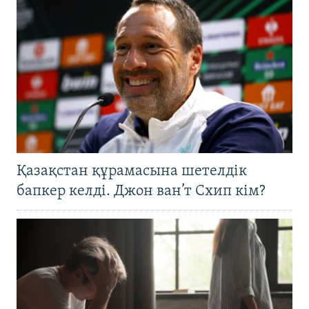
Қазақстан құрамасына шетелдік
бапкер келді. Джон ван’т Схип кім?