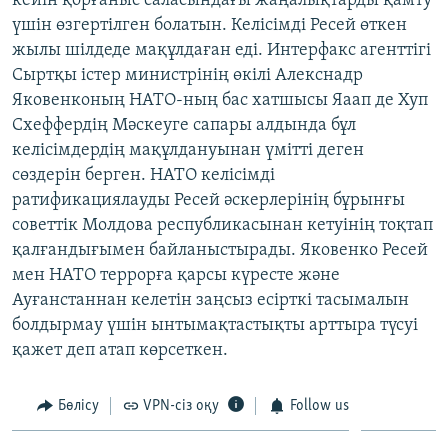
кейін қорғаныс саласындағы жаңалықтарды қамту
ЖАЗЫЛЫҢЫЗ
үшін өзгертілген болатын. Келісімді Ресей өткен
жылы шілдеде мақұлдаған еді. Интерфакс агенттігі
Сыртқы істер министрінің өкілі Алекснадр
Яковенконың НАТО-ның бас хатшысы Яаап де Хуп
Басқа тілдерде
Схеффердің Мәскеуге сапары алдында бұл
келісімдердің мақұлдануынан үмітті деген
сөздерін берген. НАТО келісімді
ратификациялауды Ресей әскерлерінің бұрынғы
советтік Молдова республикасынан кетуінің тоқтап
қалғандығымен байланыстырады. Яковенко Ресей
мен НАТО террорға қарсы күресте және
Ауғанстаннан келетін заңсыз есірткі тасымалын
болдырмау үшін ынтымақтастықты арттыра түсуі
қажет деп атап көрсеткен.
Бөлісу
VPN-сіз оқу
Follow us