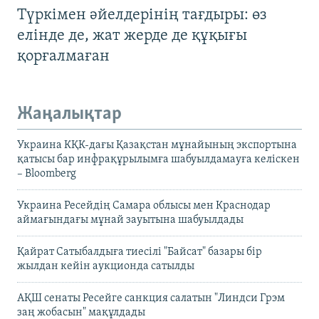
Түркімен әйелдерінің тағдыры: өз
елінде де, жат жерде де құқығы
қорғалмаған
Жаңалықтар
Украина КҚК-дағы Қазақстан мұнайының экспортына
қатысы бар инфрақұрылымға шабуылдамауға келіскен
– Bloomberg
Украина Ресейдің Самара облысы мен Краснодар
аймағындағы мұнай зауытына шабуылдады
Қайрат Сатыбалдыға тиесілі "Байсат" базары бір
жылдан кейін аукционда сатылды
АҚШ сенаты Ресейге санкция салатын "Линдси Грэм
заң жобасын" мақұлдады