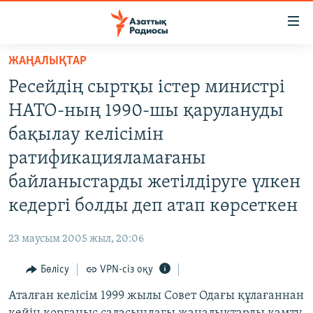
Accessibility
links
Skip
ЖАҢАЛЫҚТАР
to
ЖАҢАЛЫҚТАР
Ресейдің сыртқы істер министрі
main
САЯСАТ
content
НАТО-ның 1990-шы қарулануды
AZATTYQTV
Skip
бақылау келісімін
to
ҚАҢТАР ОҚИҒАСЫ
ратификацияламағаны
main
АДАМ ҚҰҚЫҚТАРЫ
Navigation
байланыстарды жетілдіруге үлкен
Skip
ӘЛЕУМЕТ
кедергі болды деп атап көрсеткен
to
ӘЛЕМ
Search
23 маусым 2005 жыл, 20:06
АРНАЙЫ ЖОБАЛАР
Бөлісу
VPN-сіз оқу
Русский
Аталған келісім 1999 жылы Совет Одағы құлағаннан