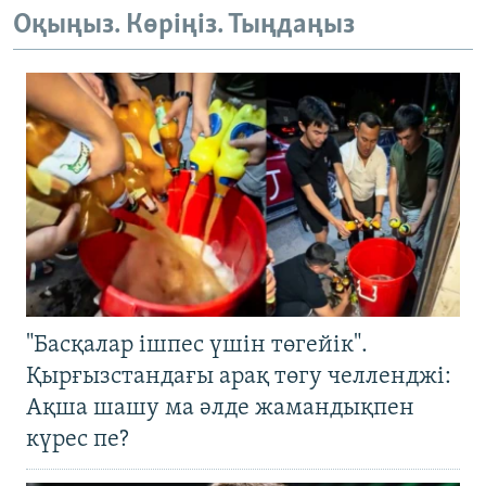
Оқыңыз. Көріңіз. Тыңдаңыз
"Басқалар ішпес үшін төгейік".
Қырғызстандағы арақ төгу челленджі:
Ақша шашу ма әлде жамандықпен
күрес пе?