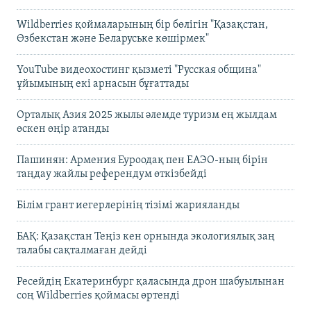
Wildberries қоймаларының бір бөлігін "Қазақстан,
Өзбекстан және Беларуське көшірмек"
YouTube видеохостинг қызметі "Русская община"
ұйымының екі арнасын бұғаттады
Орталық Азия 2025 жылы әлемде туризм ең жылдам
өскен өңір атанды
Пашинян: Армения Еуроодақ пен ЕАЭО-ның бірін
таңдау жайлы референдум өткізбейді
Білім грант иегерлерінің тізімі жарияланды
БАҚ: Қазақстан Теңіз кен орнында экологиялық заң
талабы сақталмаған дейді
Ресейдің Екатеринбург қаласында дрон шабуылынан
соң Wildberries қоймасы өртенді