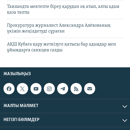
Таиландта мектепте біреу қарудан оқ атып, алты адам
қаза тапты
Прокуратура журналист Александра Алёхованың
үкімін жеңілдетуді сұраған
АҚШ Кубаға қару жеткізуге қатысы бар адамдар мен
ұйымдарға санкция салды
ЖАЗЫЛЫҢЫЗ
ЖАЛПЫ МӘЛІМЕТ
НЕГІЗГІ БӨЛІМДЕР