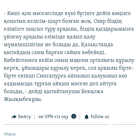
- Көші-қон мәселесінде күні бүгінге дейін көңілге
қонатын келісім-шарт болған жоқ. Олар біздің
елімізге заңсыз тұру арқылы, біздің қыздарымызға
үйлену арқылы елімізде қалып қалу
мүмкіншілігіне ие болады да, Қазақстанда
қытайдың саны барған сайын көбейеді.
Көбейгеннен кейін оның мәдени орталығы құрылу
керек, ұйымдары құрылу керек, сол арқылы бірте-
бірте екінші Сингапурға айналып қалуымыз көз
алдымызда тұрған айқын мәселе деп айтуға
болады, - дейді қытайтанушы Бекқожа
Жылқыбекұлы.
Бөлісу
VPN-сіз оқу
Follow us
Айдар