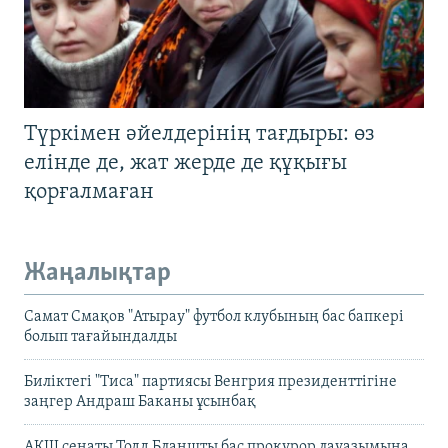
Түркімен әйелдерінің тағдыры: өз
елінде де, жат жерде де құқығы
қорғалмаған
Жаңалықтар
Самат Смақов "Атырау" футбол клубының бас бапкері
болып тағайындалды
Биліктегі "Тиса" партиясы Венгрия президенттігіне
заңгер Андраш Баканы ұсынбақ
АҚШ сенаты Тодд Бланшты бас прокурор лауазымына