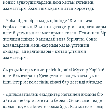
қоныс аударушылардың дені қытай ұлтының
азаматтары болып шыққанын атап көрсетеді:
- Үрімшіден бір жылдың ішінде 18 мың виза
берілсе, соның 13-мыңы қазақтарға, ал қалғандары
қытай ұлтының азаматтарына тиген. Пекиннен бір
жылдың ішінде 8 мыңдай виза берілген. Соны
алғандардың мың жарымы қазақ ұлтының
өкілдері, ал қалғандары - қытай ұлтының
азаматтары.
Сыртқы істер министрлігінің өкілі Мұхтар Кәрібай,
қытайлықтардың Қазақстанға заңсыз ағылуына
ішкі істер мекемесінің кінәсі бар дегенді айтады:
- Дипломатиялық өкілдіктер негізінен визаны бір
айға және бір мәрте ғана береді. Ол визамен елде
қалып, жұмыс істеуге болмайды. Бар мәселе - олар