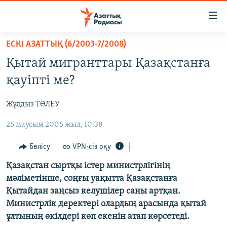
Accessibility
links
Skip
ЕСКІ АЗАТТЫҚ (6/2003-7/2008)
to
ЖАҢАЛЫҚТАР
Қытай мигранттары Қазақстанға
main
САЯСАТ
content
қауіпті ме?
AZATTYQTV
Skip
to
Жұлдыз ТӨЛЕУ
ҚАҢТАР ОҚИҒАСЫ
main
25 маусым 2005 жыл, 10:38
АДАМ ҚҰҚЫҚТАРЫ
Navigation
Skip
ӘЛЕУМЕТ
Бөлісу
VPN-сіз оқу
to
ӘЛЕМ
Қазақстан сыртқы істер министрлігінің
Search
мәліметінше, соңғы уақытта Қазақстанға
АРНАЙЫ ЖОБАЛАР
Қытайдан заңсыз келушілер саны артқан.
Министрлік деректері олардың арасында қытай
Русский
ұлтының өкілдері көп екенін атап көрсетеді.