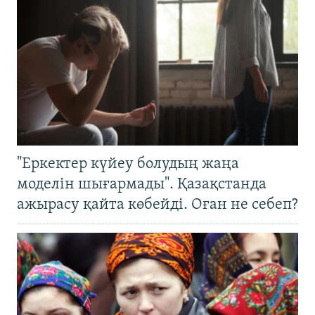
"Еркектер күйеу болудың жаңа
моделін шығармады". Қазақстанда
ажырасу қайта көбейді. Оған не себеп?