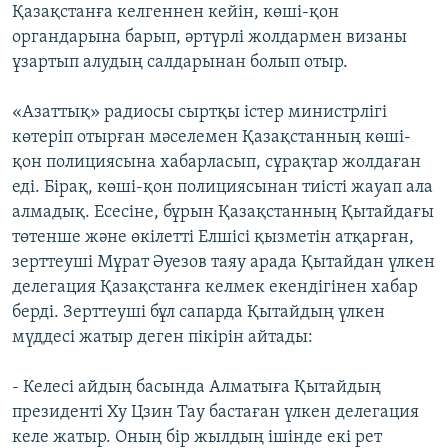
Қазақстанға келгеннен кейін, көші-қон
органдарына барып, әртүрлі жолдармен визаны
ұзартып алудың салдарынан болып отыр.
«Азаттық» радиосы сыртқы істер министрлігі
көтеріп отырған мәселемен Қазақстанның көші-
қон полициясына хабарласып, сұрақтар жолдаған
еді. Бірақ, көші-қон полициясынан тиісті жауап ала
алмадық. Есесіне, бұрын Қазақстанның Қытайдағы
төтенше және өкілетті Елшісі қызметін атқарған,
зерттеуші Мұрат Әуезов таяу арада Қытайдан үлкен
делегация Қазақстанға келмек екендігінен хабар
берді. Зерттеуші бұл сапарда Қытайдың үлкен
мүддесі жатыр деген пікірін айтады:
- Келесі айдың басында Алматыға Қытайдың
президенті Ху Цзин Тау бастаған үлкен делегация
келе жатыр. Оның бір жылдың ішінде екі рет