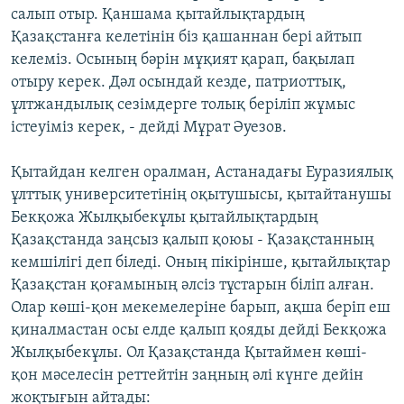
салып отыр. Қаншама қытайлықтардың
Қазақстанға келетінін біз қашаннан бері айтып
келеміз. Осының бәрін мұқият қарап, бақылап
отыру керек. Дәл осындай кезде, патриоттық,
ұлтжандылық сезімдерге толық беріліп жұмыс
істеуіміз керек, - дейді Мұрат Әуезов.
Қытайдан келген оралман, Астанадағы Еуразиялық
ұлттық университетінің оқытушысы, қытайтанушы
Бекқожа Жылқыбекұлы қытайлықтардың
Қазақстанда заңсыз қалып қоюы - Қазақстанның
кемшілігі деп біледі. Оның пікірінше, қытайлықтар
Қазақстан қоғамының әлсіз тұстарын біліп алған.
Олар көші-қон мекемелеріне барып, ақша беріп еш
қиналмастан осы елде қалып қояды дейді Бекқожа
Жылқыбекұлы. Ол Қазақстанда Қытаймен көші-
қон мәселесін реттейтін заңның әлі күнге дейін
жоқтығын айтады: