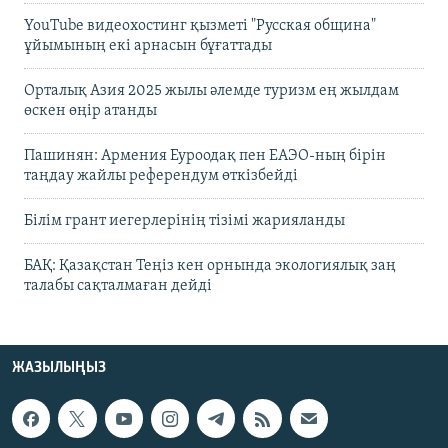
YouTube видеохостинг қызметі "Русская община"
ұйымының екі арнасын бұғаттады
Орталық Азия 2025 жылы әлемде туризм ең жылдам
өскен өңір атанды
Пашинян: Армения Еуроодақ пен ЕАЭО-ның бірін
таңдау жайлы референдум өткізбейді
Білім грант иегерлерінің тізімі жарияланды
БАҚ: Қазақстан Теңіз кен орнында экологиялық заң
талабы сақталмаған дейді
ЖАЗЫЛЫҢЫЗ