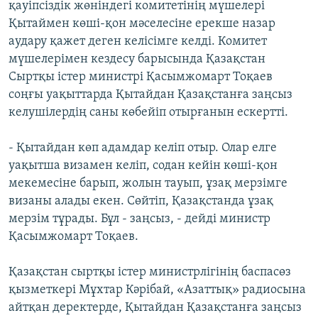
қауіпсіздік жөніндегі комитетінің мүшелері
Қытаймен көші-қон мәселесіне ерекше назар
аудару қажет деген келісімге келді. Комитет
мүшелерімен кездесу барысында Қазақстан
Сыртқы істер министрі Қасымжомарт Тоқаев
соңғы уақыттарда Қытайдан Қазақстанға заңсыз
келушілердің саны көбейіп отырғанын ескертті.
- Қытайдан көп адамдар келіп отыр. Олар елге
уақытша визамен келіп, содан кейін көші-қон
мекемесіне барып, жолын тауып, ұзақ мерзімге
визаны алады екен. Сөйтіп, Қазақстанда ұзақ
мерзім тұрады. Бұл - заңсыз, - дейді министр
Қасымжомарт Тоқаев.
Қазақстан сыртқы істер министрлігінің баспасөз
қызметкері Мұхтар Кәрібай, «Азаттық» радиосына
айтқан деректерде, Қытайдан Қазақстанға заңсыз