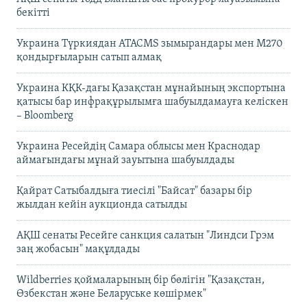
бекітті
Украина Түркиядан ATACMS зымырандары мен M270
қондырғыларын сатып алмақ
Украина КҚК-дағы Қазақстан мұнайының экспортына
қатысы бар инфрақұрылымға шабуылдамауға келіскен
– Bloomberg
Украина Ресейдің Самара облысы мен Краснодар
аймағындағы мұнай зауытына шабуылдады
Қайрат Сатыбалдыға тиесілі "Байсат" базары бір
жылдан кейін аукционда сатылды
АҚШ сенаты Ресейге санкция салатын "Линдси Грэм
заң жобасын" мақұлдады
Wildberries қоймаларының бір бөлігін "Қазақстан,
Өзбекстан және Беларуське көшірмек"