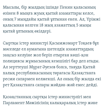
ЖАЗЫЛЫҢЫЗ
Мысалы, бір жылдың ішінде Пекин қаласының
өзінен 8 мыңға жуық қытай азаматтары келсе,
оның 7 мыңдайы қытай ұлтынан екен. Ал, Үрімжі
қаласынан келген 18 мың азаматтың 5 мыңы
Басқа тілдерде
қытай ұлтының өкілдері.
Сыртқы істер министрі Қасымжомарт Тоқаев бұл
мәселеде ел аумағына шетелдік азаматтардың
заңсыз келуіне жол беріп отырған көші-қон
полициясы жұмысының кемшілігі бар деп атады.
Ал зерттеуші Мұрат Әуезов болса, таяуда Қытай
халық республикасының төрағасы Қазақстанға
ресми сапармен келмекші. Ал оның бір жылда екі
рет Қазақстанға сапары жәйдән-жәй емес дейді.
Қазақстанның сыртқы істер министрлігі мен
Парламент Мәжілісінің халықаралық істер және