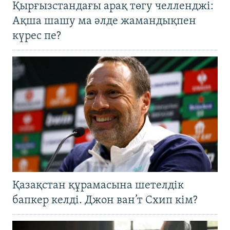
Қырғызстандағы арақ төгу челленджі:
Ақша шашу ма әлде жамандықпен
күрес пе?
Қазақстан құрамасына шетелдік
бапкер келді. Джон ван’т Схип кім?