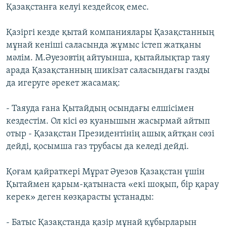
Қазақстанға келуі кездейсоқ емес.
Қазіргі кезде қытай компаниялары Қазақстанның
мұнай кеніші саласында жұмыс істеп жатқаны
мәлім. М.Әуезовтің айтуынша, қытайлықтар таяу
арада Қазақстанның шикізат саласындағы газды
да игеруге әрекет жасамақ:
- Таяуда ғана Қытайдың осындағы елшісімен
кездестім. Ол кісі өз қуанышын жасырмай айтып
отыр - Қазақстан Президентінің ашық айтқан сөзі
дейді, қосымша газ трубасы да келеді дейді.
Қоғам қайраткері Мұрат Әуезов Қазақстан үшін
Қытаймен қарым-қатынаста «екі шоқып, бір қарау
керек» деген көзқарасты ұстанады:
- Батыс Қазақстанда қазір мұнай құбырларын