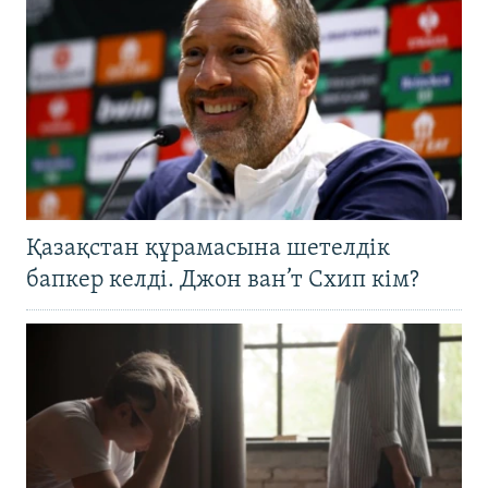
Қазақстан құрамасына шетелдік
бапкер келді. Джон ван’т Схип кім?