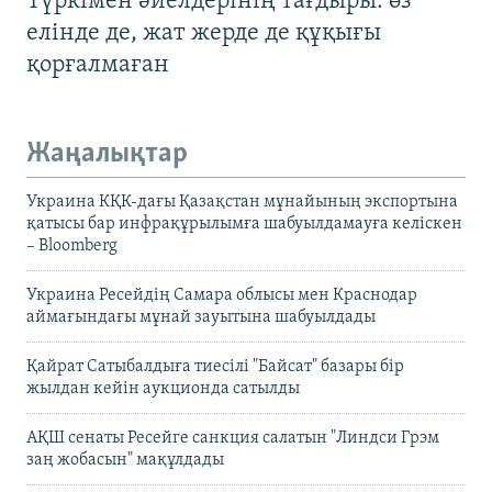
Түркімен әйелдерінің тағдыры: өз
елінде де, жат жерде де құқығы
қорғалмаған
Жаңалықтар
Украина КҚК-дағы Қазақстан мұнайының экспортына
қатысы бар инфрақұрылымға шабуылдамауға келіскен
– Bloomberg
Украина Ресейдің Самара облысы мен Краснодар
аймағындағы мұнай зауытына шабуылдады
Қайрат Сатыбалдыға тиесілі "Байсат" базары бір
жылдан кейін аукционда сатылды
АҚШ сенаты Ресейге санкция салатын "Линдси Грэм
заң жобасын" мақұлдады