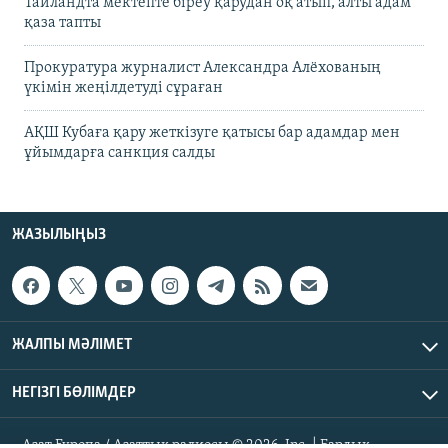
Таиландта мектепте біреу қарудан оқ атып, алты адам
қаза тапты
Прокуратура журналист Александра Алёхованың
үкімін жеңілдетуді сұраған
АҚШ Кубаға қару жеткізуге қатысы бар адамдар мен
ұйымдарға санкция салды
ЖАЗЫЛЫҢЫЗ
ЖАЛПЫ МӘЛІМЕТ
НЕГІЗГІ БӨЛІМДЕР
Азат Еуропа / Азаттық радиосы © 2026, Inc. | Барлық