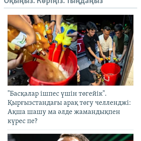
Оқыңыз. Көріңіз. Тыңдаңыз
ЖАЗЫЛЫҢЫЗ
Басқа тілдерде
"Басқалар ішпес үшін төгейік".
Қырғызстандағы арақ төгу челленджі:
Ақша шашу ма әлде жамандықпен
күрес пе?