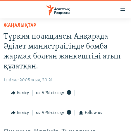
Accessibility
links
Skip
ЖАҢАЛЫҚТАР
to
ЖАҢАЛЫҚТАР
Түркия полициясы Анқарада
main
САЯСАТ
content
Әділет министрлігінде бомба
AZATTYQTV
Skip
жармақ болған жанкештіні атып
to
ҚАҢТАР ОҚИҒАСЫ
құлатқан.
main
АДАМ ҚҰҚЫҚТАРЫ
Navigation
1 шілде 2005 жыл, 20:21
Skip
ӘЛЕУМЕТ
to
Бөлісу
VPN-сіз оқу
ӘЛЕМ
Search
АРНАЙЫ ЖОБАЛАР
Бөлісу
VPN-сіз оқу
Follow us
Русский