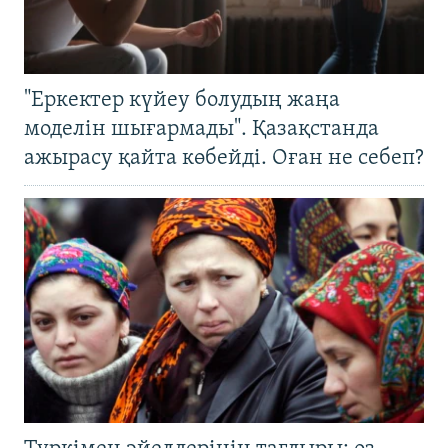
"Еркектер күйеу болудың жаңа
моделін шығармады". Қазақстанда
ажырасу қайта көбейді. Оған не себеп?