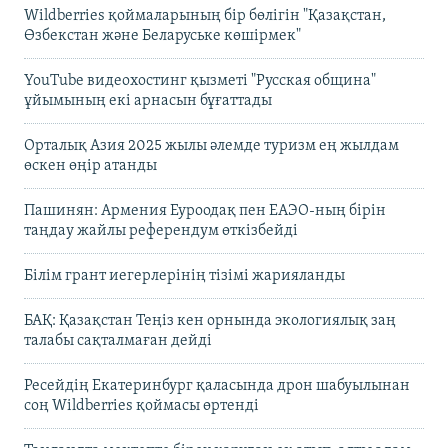
Wildberries қоймаларының бір бөлігін "Қазақстан,
Өзбекстан және Беларуське көшірмек"
YouTube видеохостинг қызметі "Русская община"
ұйымының екі арнасын бұғаттады
Орталық Азия 2025 жылы әлемде туризм ең жылдам
өскен өңір атанды
Пашинян: Армения Еуроодақ пен ЕАЭО-ның бірін
таңдау жайлы референдум өткізбейді
Білім грант иегерлерінің тізімі жарияланды
БАҚ: Қазақстан Теңіз кен орнында экологиялық заң
талабы сақталмаған дейді
Ресейдің Екатеринбург қаласында дрон шабуылынан
соң Wildberries қоймасы өртенді