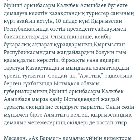
бірінші орынбасары Қалыбек Алышбаев бұл елге
демалуға келетін қазақстандық туристер санының
күрт азайып кетуін, 10 шілде күні Қырғызстан
Республикасында өтетін президент сайлауымен
байланыстырады. Оның пікірінше, кейбір
бұқаралық ақпарат құралдарының Қырғызстан
Республикасындағы жағдайлардың бояуын тым
қалыңдатып көрсетіп, біржақты ғана ақпарат
таратуы Қазақстандағы мыңдаған азаматтардың
үрейін туғызған. Сондай-ақ, “Азаттық” радиосына
берген сұхбатында Ыстықкөл облысы
губернаторының бірінші орынбасары Қалыбек
Алышбаев мырза қазір Ыстықкөлдегі жағдай
тұрақты екендігіне сендіруге тырысты. Оның сөзін
мұнымен бірге Алматыға келген, қырғызстандық
демалыс мекемелерінің өкілдері де қостап отыр.
Мәселен, «Ақ Бермет» демалыс үйінің директоры