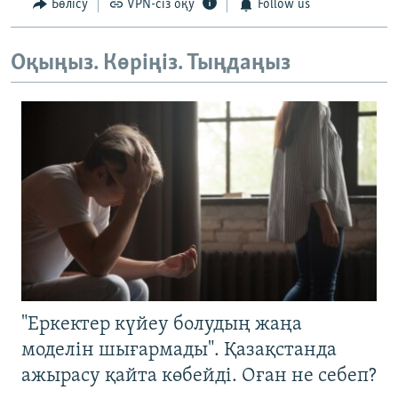
Бөлісу
VPN-сіз оқу
Follow us
Оқыңыз. Көріңіз. Тыңдаңыз
"Еркектер күйеу болудың жаңа
моделін шығармады". Қазақстанда
ажырасу қайта көбейді. Оған не себеп?