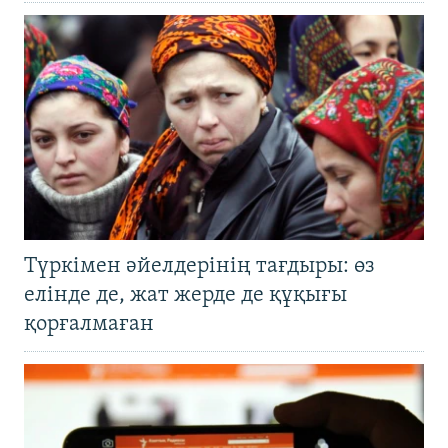
Түркімен әйелдерінің тағдыры: өз
елінде де, жат жерде де құқығы
қорғалмаған