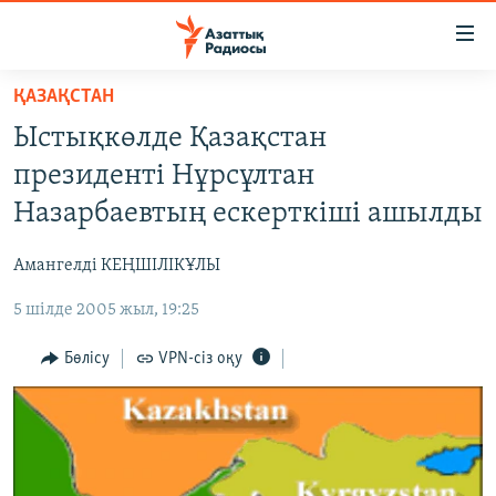
Accessibility
links
Skip
ҚАЗАҚСТАН
to
ЖАҢАЛЫҚТАР
Ыстықкөлде Қазақстан
main
САЯСАТ
content
президенті Нұрсұлтан
AZATTYQTV
Skip
Назарбаевтың ескерткіші ашылды
to
ҚАҢТАР ОҚИҒАСЫ
main
Амангелді КЕҢШІЛІКҰЛЫ
АДАМ ҚҰҚЫҚТАРЫ
Navigation
Skip
5 шілде 2005 жыл, 19:25
ӘЛЕУМЕТ
to
ӘЛЕМ
Бөлісу
VPN-сіз оқу
Search
АРНАЙЫ ЖОБАЛАР
Русский