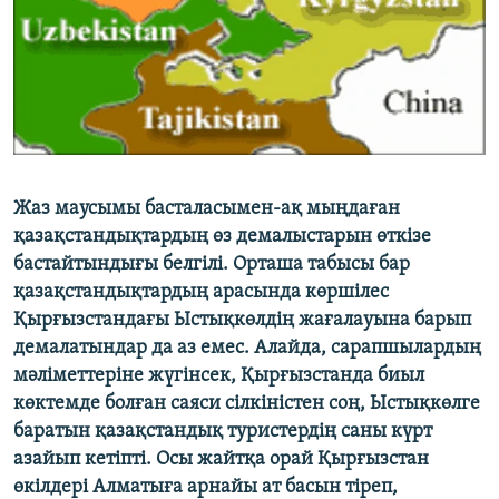
ЖАЗЫЛЫҢЫЗ
Басқа тілдерде
Жаз маусымы басталасымен-ақ мыңдаған
қазақстандықтардың өз демалыстарын өткізе
бастайтындығы белгілі. Орташа табысы бар
қазақстандықтардың арасында көршілес
Қырғызстандағы Ыстықкөлдің жағалауына барып
демалатындар да аз емес. Алайда, сарапшылардың
мәліметтеріне жүгінсек, Қырғызстанда биыл
көктемде болған саяси сілкіністен соң, Ыстықкөлге
баратын қазақстандық туристердің саны күрт
азайып кетіпті. Осы жайтқа орай Қырғызстан
өкілдері Алматыға арнайы ат басын тіреп,