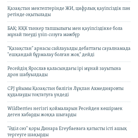
Қазақстан мектептерінде ЖИ, цифрлық қауіпсіздік пән
ретінде оқытылады
БАҚ: КҚК танкер тапшылығы мен қауіпсіздікке бола
мұнай тиеуді үзіп-созуға мәжбүр
"Қазақстан" арнасы сайлауалды дебаттағы сауалнамада
"ешқандай бұрмалау болған жоқ" дейді
Ресейдің Ярослав қаласындағы ірі мұнай зауытына
дрон шабуылдады
CPJ ұйымы Қазақстан билігін Лұқпан Ахмедияровты
қудалауды тоқтатуға үндеді
Wildberries негізгі қоймаларын Ресейден көшірмек
деген хабарды жоққа шығарды
"Әділ сөз" қоры Динара Егеубаеваға қатысты істі ашық
тергеуге шақырды