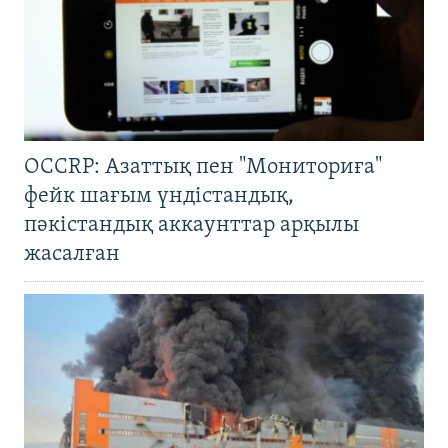
OCCRP: Азаттық пен "Мониториға"
фейк шағым үндістандық,
пәкістандық аккаунттар арқылы
жасалған