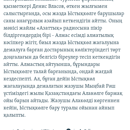
қызметкері Денис Власов, өткен жылғымен
салыстырғанда, осы жазда Ыстықкөлге барушылар
саны анағұрлым азайып кеткендігін айтты. Оның
мәнісі жайлы «Азаттық» радиосына пікір
білдіргендердің бірі - Алмас есімді алматылық
кәсіпкер жігіт, биыл жазда Ыстықкөл жағалуына
демалуға барған достарының көліктеріндегі төрт
доңғалағын да белгісіз біреулер тесіп кеткендігін
айтты. Алмастың айтуынша, бұрындары
Ыстықкөлге талай барғанында, ондай жағдай
кездеспепті. Ал, бұған дейін Ыстықкөл
жағалауында демалатын жазушы Мыңбай Рәш
үстіміздегі жылы Қазақстандағы Алакөлге бармақ
ойы барын айтады. Жазушы Алакөлді көргеннен
кейін, Ыстықкөлге бару туралы ойынан айнып
қалыпты.