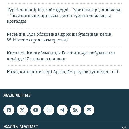
Түркістан өңірінде әйелдерді – "ұрғашылар", әншілерді
– "шайтанның жаршысы" деген тұрғын ұсталып, іс
қозғалды
Ресейдің Тула облысында дрон шабуылынан кейін
Wildberries орталығы өртенді
Киев пен Киев облысында Ресейдің әуе шабуылынан
кемінде 17 адам қаза тапқан
Қазақ кинорежиссері Ардақ Әмірқұлов дүниеден өтті
ЖАЗЫЛЫҢЫЗ
ЖАЛПЫ МӘЛІМЕТ