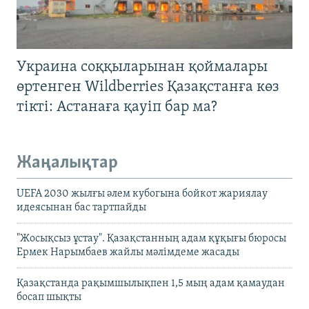
Украина соққыларынан қоймалары
өртенген Wildberries Қазақстанға көз
тікті: Астанаға қауіп бар ма?
Жаңалықтар
UEFA 2030 жылғы әлем кубогына бойкот жариялау
идеясынан бас тартпайды
"Жосықсыз ұстау". Қазақстанның адам құқығы бюросы
Ермек Нарымбаев жайлы мәлімдеме жасады
Қазақстанда рақымшылықпен 1,5 мың адам қамаудан
босап шықты