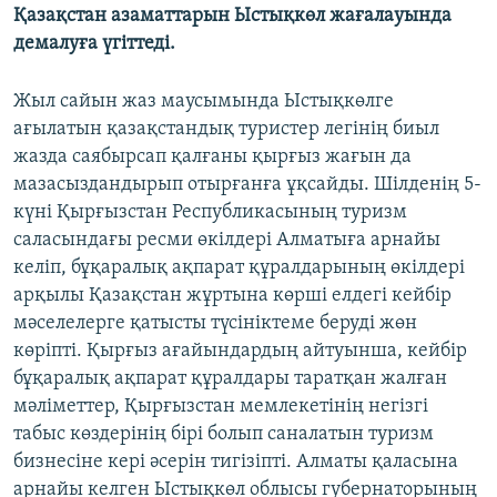
Қазақстан азаматтарын Ыстықкөл жағалауында
демалуға үгіттеді.
Жыл сайын жаз маусымында Ыстықкөлге
ағылатын қазақстандық туристер легінің биыл
жазда саябырсап қалғаны қырғыз жағын да
мазасыздандырып отырғанға ұқсайды. Шілденің 5-
күні Қырғызстан Республикасының туризм
саласындағы ресми өкілдері Алматыға арнайы
келіп, бұқаралық ақпарат құралдарының өкілдері
арқылы Қазақстан жұртына көрші елдегі кейбір
мәселелерге қатысты түсініктеме беруді жөн
көріпті. Қырғыз ағайындардың айтуынша, кейбір
бұқаралық ақпарат құралдары таратқан жалған
мәліметтер, Қырғызстан мемлекетінің негізгі
табыс көздерінің бірі болып саналатын туризм
бизнесіне кері әсерін тигізіпті. Алматы қаласына
арнайы келген Ыстықкөл облысы губернаторының