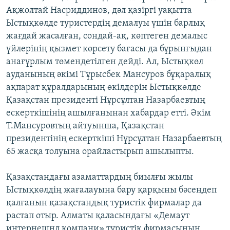
Ақжолтай Насриддинов, дәл қазіргі уақытта
Ыстықкөлде туристердің демалуы үшін барлық
жағдай жасалған, сондай-ақ, көптеген демалыс
үйлерінің қызмет көрсету бағасы да бұрынғыдан
анағұрлым төмендетілген дейді. Ал, Ыстықкөл
ауданының әкімі Тұрысбек Мансуров бұқаралық
ақпарат құралдарының өкілдерін Ыстықкөлде
Қазақстан президенті Нұрсұлтан Назарбаевтың
ескерткішінің ашылғанынан хабардар етті. Әкім
Т.Мансуровтың айтуынша, Қазақстан
президентінің ескерткіші Нұрсұлтан Назарбаевтың
65 жасқа толуына орайластырып ашылыпты.
Қазақстандағы азаматтардың биылғы жылы
Ыстықкөлдің жағалауына бару қарқыны бәсеңдеп
қалғанын қазақстандық туристік фирмалар да
растап отыр. Алматы қаласындағы «Демаут
интернешнл компани» туристік фирмасының