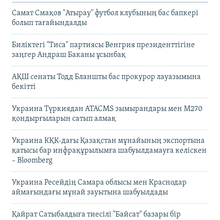
Самат Смақов "Атырау" футбол клубының бас бапкері
болып тағайындалды
Биліктегі "Тиса" партиясы Венгрия президенттігіне
заңгер Андраш Баканы ұсынбақ
АҚШ сенаты Тодд Бланшты бас прокурор лауазымына
бекітті
Украина Түркиядан ATACMS зымырандары мен M270
қондырғыларын сатып алмақ
Украина КҚК-дағы Қазақстан мұнайының экспортына
қатысы бар инфрақұрылымға шабуылдамауға келіскен
– Bloomberg
Украина Ресейдің Самара облысы мен Краснодар
аймағындағы мұнай зауытына шабуылдады
Қайрат Сатыбалдыға тиесілі "Байсат" базары бір