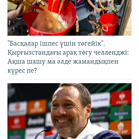
"Басқалар ішпес үшін төгейік".
Қырғызстандағы арақ төгу челленджі:
Ақша шашу ма әлде жамандықпен
күрес пе?