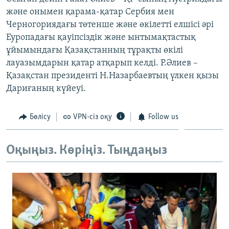
ЖАЗЫЛЫҢЫЗ
және онымен қарама-қатар Сербия мен
Черногориядағы төтенше және өкілетті елшісі әрі
Еуропадағы қауіпсіздік және ынтымақтастық
ұйымындағы Қазақстанның тұрақты өкілі
Басқа тілдерде
лауазымдарын қатар атқарып келді. Р.Әлиев –
Қазақстан президенті Н.Назарбаевтың үлкен қызы
Дариғаның күйеуі.
Бөлісу
VPN-сіз оқу
Follow us
Оқыңыз. Көріңіз. Тыңдаңыз