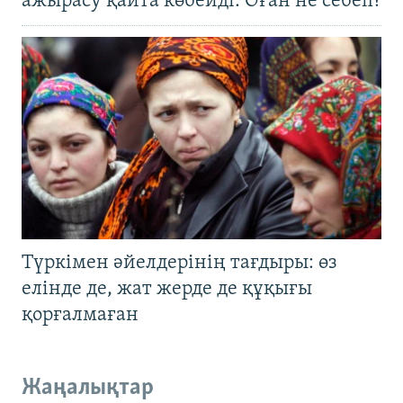
ажырасу қайта көбейді. Оған не себеп?
Түркімен әйелдерінің тағдыры: өз
елінде де, жат жерде де құқығы
қорғалмаған
Жаңалықтар