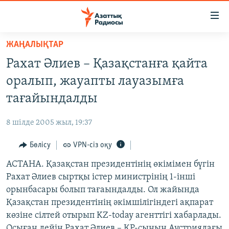
Accessibility
links
Skip
ЖАҢАЛЫҚТАР
to
ЖАҢАЛЫҚТАР
Рахат Әлиев – Қазақстанға қайта
main
САЯСАТ
content
оралып, жауапты лауазымға
AZATTYQTV
Skip
тағайындалды
to
ҚАҢТАР ОҚИҒАСЫ
main
8 шілде 2005 жыл, 19:37
АДАМ ҚҰҚЫҚТАРЫ
Navigation
Skip
Бөлісу
VPN-сіз оқу
ӘЛЕУМЕТ
to
АСТАНА. Қазақстан президентінің өкімімен бүгін
ӘЛЕМ
Search
Рахат Әлиев сыртқы істер министрінің 1-інші
АРНАЙЫ ЖОБАЛАР
орынбасары болып тағаындалды. Ол жайында
Қазақстан президентінің әкімшілігіндегі ақпарат
Русский
көзіне сілтей отырып KZ-today агенттігі хабарлады.
Осыған дейін Рахат Әлиев – ҚР-сының Аустриядағы