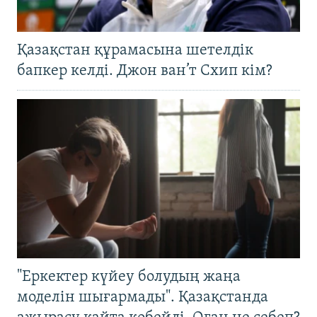
Қазақстан құрамасына шетелдік
бапкер келді. Джон ван’т Схип кім?
"Еркектер күйеу болудың жаңа
моделін шығармады". Қазақстанда