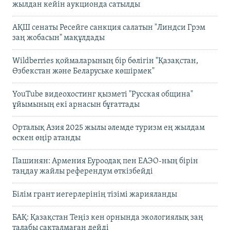
жылдан кейін аукционда сатылды
АҚШ сенаты Ресейге санкция салатын "Линдси Грэм
заң жобасын" мақұлдады
Wildberries қоймаларының бір бөлігін "Қазақстан,
Өзбекстан және Беларуське көшірмек"
YouTube видеохостинг қызметі "Русская община"
ұйымының екі арнасын бұғаттады
Орталық Азия 2025 жылы әлемде туризм ең жылдам
өскен өңір атанды
Пашинян: Армения Еуроодақ пен ЕАЭО-ның бірін
таңдау жайлы референдум өткізбейді
Білім грант иегерлерінің тізімі жарияланды
БАҚ: Қазақстан Теңіз кен орнында экологиялық заң
талабы сақталмаған дейді