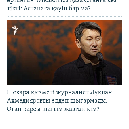
өртенген Wildberries Қазақстанға көз
тікті: Астанаға қауіп бар ма?
Шекара қызметі журналист Лұқпан
Ахмедияровты елден шығармады.
Оған қарсы шағым жазған кім?