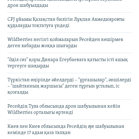
дрон шабуылдады
CPJ ұйымы Қазақстан билігін Лұқпан Ахмедияровты
қудалауды тоқтатуға үндеді
Wildberries негізгі қоймаларын Ресейден көшірмек
деген хабарды жоққа шығарды
"Әділ сөз" қоры Динара Егеубаеваға қатысты істі ашық
тергеуге шақырды
Түркістан өңірінде әйелдерді – "ұрғашылар", әншілерді
– "шайтанның жаршысы" деген тұрғын ұсталып, іс
қозғалды
Ресейдің Тула облысында дрон шабуылынан кейін
Wildberries орталығы өртенді
Киев пен Киев облысында Ресейдің әуе шабуылынан
кемінде 17 адам қаза тапқан