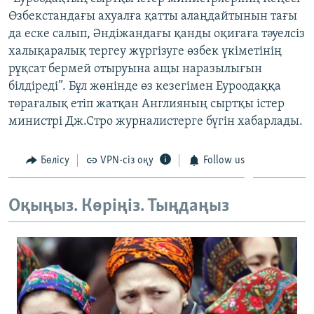
ЖАЗЫЛЫҢЫЗ
Өзбекстандағы ахуалға қатты алаңдайтынын тағы
да еске салып, Әндіжандағы қанды оқиғаға тәуелсіз
халықаралық тергеу жүргізуге өзбек үкіметінің
рұқсат бермей отыруына ащы наразылығын
Басқа тілдерде
білдіреді”. Бұл жөнінде өз кезегімен Еуроодаққа
төрағалық етіп жатқан Англияның сыртқы істер
министрі Дж.Стро журналистерге бүгін хабарлады.
Бөлісу
VPN-сіз оқу
Follow us
Оқыңыз. Көріңіз. Тыңдаңыз