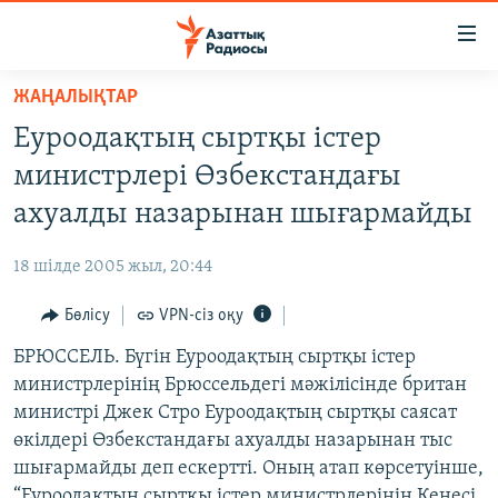
Accessibility
links
Skip
ЖАҢАЛЫҚТАР
to
ЖАҢАЛЫҚТАР
Еуроодақтың сыртқы істер
main
САЯСАТ
content
министрлері Өзбекстандағы
AZATTYQTV
Skip
ахуалды назарынан шығармайды
to
ҚАҢТАР ОҚИҒАСЫ
main
18 шілде 2005 жыл, 20:44
АДАМ ҚҰҚЫҚТАРЫ
Navigation
Skip
Бөлісу
VPN-сіз оқу
ӘЛЕУМЕТ
to
БРЮССЕЛЬ. Бүгін Еуроодақтың сыртқы істер
ӘЛЕМ
Search
министрлерінің Брюссельдегі мәжілісінде британ
АРНАЙЫ ЖОБАЛАР
министрі Джек Стро Еуроодақтың сыртқы саясат
өкілдері Өзбекстандағы ахуалды назарынан тыс
Русский
шығармайды деп ескертті. Оның атап көрсетуінше,
“Еуроодақтың сыртқы істер министрлерінің Кеңесі