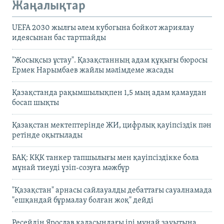
Жаңалықтар
UEFA 2030 жылғы әлем кубогына бойкот жариялау
идеясынан бас тартпайды
"Жосықсыз ұстау". Қазақстанның адам құқығы бюросы
Ермек Нарымбаев жайлы мәлімдеме жасады
Қазақстанда рақымшылықпен 1,5 мың адам қамаудан
босап шықты
Қазақстан мектептерінде ЖИ, цифрлық қауіпсіздік пән
ретінде оқытылады
БАҚ: КҚК танкер тапшылығы мен қауіпсіздікке бола
мұнай тиеуді үзіп-созуға мәжбүр
"Қазақстан" арнасы сайлауалды дебаттағы сауалнамада
"ешқандай бұрмалау болған жоқ" дейді
Ресейдің Ярослав қаласындағы ірі мұнай зауытына