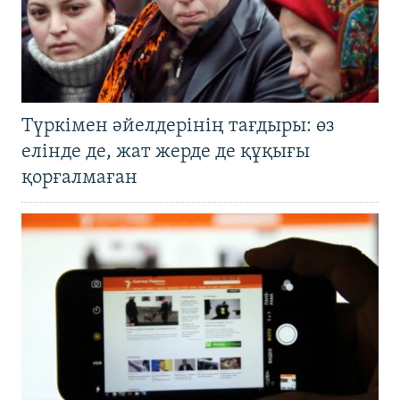
Түркімен әйелдерінің тағдыры: өз
елінде де, жат жерде де құқығы
қорғалмаған