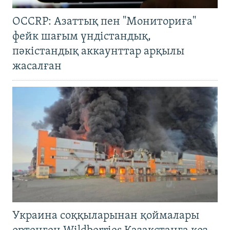
OCCRP: Азаттық пен "Мониториға"
фейк шағым үндістандық,
пәкістандық аккаунттар арқылы
жасалған
Украина соққыларынан қоймалары