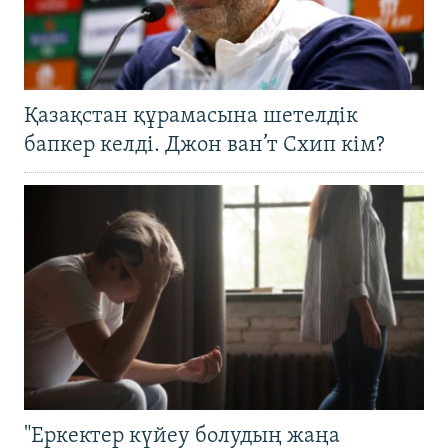
Қазақстан құрамасына шетелдік
бапкер келді. Джон ван’т Схип кім?
"Еркектер күйеу болудың жаңа