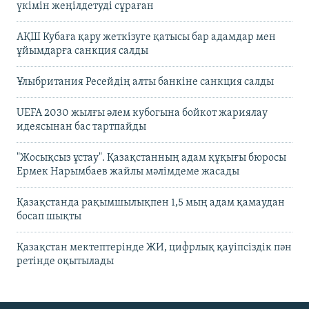
үкімін жеңілдетуді сұраған
АҚШ Кубаға қару жеткізуге қатысы бар адамдар мен
ұйымдарға санкция салды
Ұлыбритания Ресейдің алты банкіне санкция салды
UEFA 2030 жылғы әлем кубогына бойкот жариялау
идеясынан бас тартпайды
"Жосықсыз ұстау". Қазақстанның адам құқығы бюросы
Ермек Нарымбаев жайлы мәлімдеме жасады
Қазақстанда рақымшылықпен 1,5 мың адам қамаудан
босап шықты
Қазақстан мектептерінде ЖИ, цифрлық қауіпсіздік пән
ретінде оқытылады