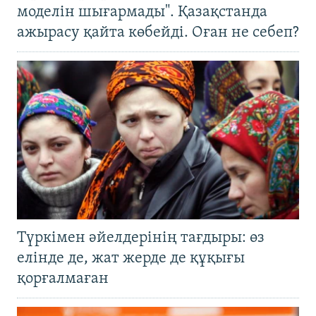
моделін шығармады". Қазақстанда
ажырасу қайта көбейді. Оған не себеп?
Түркімен әйелдерінің тағдыры: өз
елінде де, жат жерде де құқығы
қорғалмаған