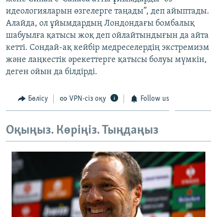
ЖАЗЫЛЫҢЫЗ
идеологияларын өзгелерге таңады”, деп айыптады.
Алайда, ол ұйымдардың Лондондағы бомбалық
шабуылға қатысы жоқ деп ойлайтындығын да айта
кетті. Сондай-ақ кейбір медреселердің экстремизм
Басқа тілдерде
және лаңкестік әрекеттерге қатысы болуы мүмкін,
деген ойын да білдірді.
Бөлісу
VPN-сіз оқу
Follow us
Оқыңыз. Көріңіз. Тыңдаңыз