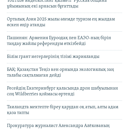
YouTube видеохостинг қызметі "Русская община"
ұйымының екі арнасын бұғаттады
Орталық Азия 2025 жылы әлемде туризм ең жылдам
өскен өңір атанды
Пашинян: Армения Еуроодақ пен ЕАЭО-ның бірін
таңдау жайлы референдум өткізбейді
Білім грант иегерлерінің тізімі жарияланды
БАҚ: Қазақстан Теңіз кен орнында экологиялық заң
талабы сақталмаған дейді
Ресейдің Екатеринбург қаласында дрон шабуылынан
соң Wildberries қоймасы өртенді
Таиландта мектепте біреу қарудан оқ атып, алты адам
қаза тапты
Прокуратура журналист Александра Алёхованың