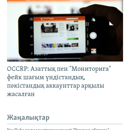
OCCRP: Азаттық пен "Мониториға"
фейк шағым үндістандық,
пәкістандық аккаунттар арқылы
жасалған
Жаңалықтар