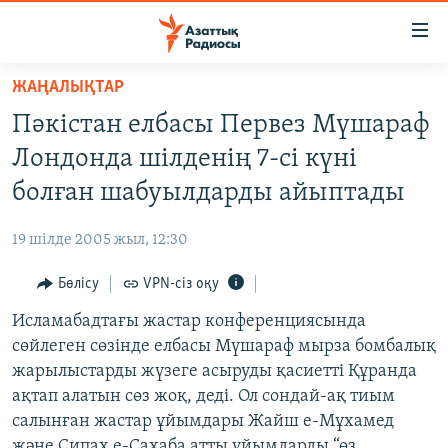
Accessibility
links
Skip
ЖАҢАЛЫҚТАР
to
ЖАҢАЛЫҚТАР
Пәкістан елбасы Первез Мүшараф
main
САЯСАТ
content
Лондонда шілденің 7-сі күні
AZATTYQTV
Skip
болған шабуылдарды айыптады
to
ҚАҢТАР ОҚИҒАСЫ
main
19 шілде 2005 жыл, 12:30
АДАМ ҚҰҚЫҚТАРЫ
Navigation
Skip
Бөлісу
VPN-сіз оқу
ӘЛЕУМЕТ
to
Исламабадтағы жастар конференциясында
ӘЛЕМ
Search
сөйлеген сөзінде елбасы Мүшараф мырза бомбалық
АРНАЙЫ ЖОБАЛАР
жарылыстарды жүзеге асыруды қасиетті Құранда
ақтап алатын сөз жоқ, деді. Ол сондай-ақ тиым
Русский
салынған жастар ұйымдары Жайш е-Мұхамед
және Сипах е-Сахаба атты ұйымдарды “өз