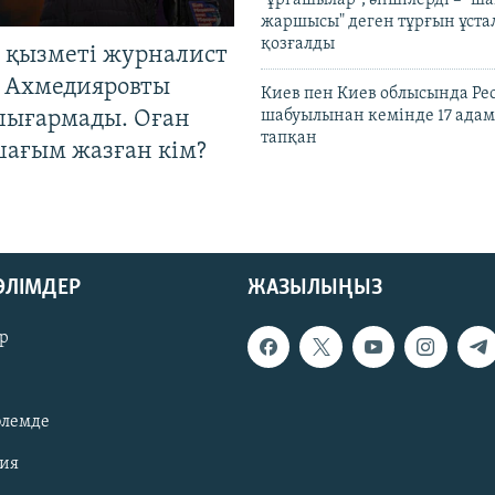
жаршысы" деген тұрғын ұстал
қозғалды
 қызметі журналист
 Ахмедияровты
Киев пен Киев облысында Рес
шығармады. Оған
шабуылынан кемінде 17 адам
тапқан
шағым жазған кім?
БӨЛІМДЕР
ЖАЗЫЛЫҢЫЗ
р
әлемде
зия