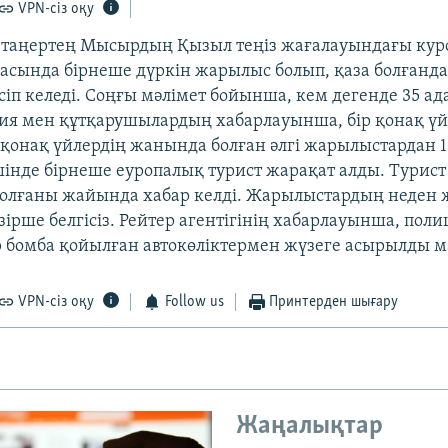
VPN-сіз оқу
н таңертең Мысырдың Қызыл теңіз жағалауындағы ку
сында бірнеше дүркін жарылыс болып, қаза болғанд
сіп келеді. Соңғы мәлімет бойынша, кем дегенде 35 ад
ия мен құтқарушылардың хабарлауынша, бір қонақ үй
е қонақ үйлердің жанында болған әлгі жарылыстардан 1
шінде бірнеше еуропалық турист жарақат алды. Турис
олғаны жайында хабар келді. Жарылыстардың неден 
зірше белгісіз. Рейтер агентігінің хабарлауынша, поли
 бомба қойылған автокөліктермен жүзеге асырылды ма
VPN-сіз оқу
Follow us
Принтерден шығару
Жаңалықтар