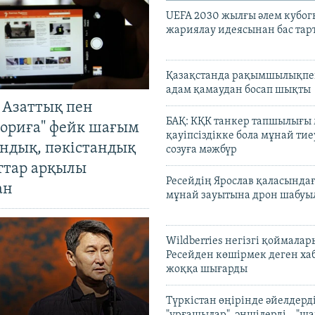
UEFA 2030 жылғы әлем кубог
жариялау идеясынан бас та
Қазақстанда рақымшылықпен
адам қамаудан босап шықты
 Азаттық пен
БАҚ: КҚК танкер тапшылығы
ориға" фейк шағым
қауіпсіздікке бола мұнай тиеу
андық, пәкістандық
созуға мәжбүр
ттар арқылы
Ресейдің Ярослав қаласындағ
ан
мұнай зауытына дрон шабуы
Wildberries негізгі қоймала
Ресейден көшірмек деген ха
жоққа шығарды
Түркістан өңірінде әйелдерді
"ұрғашылар", әншілерді – "