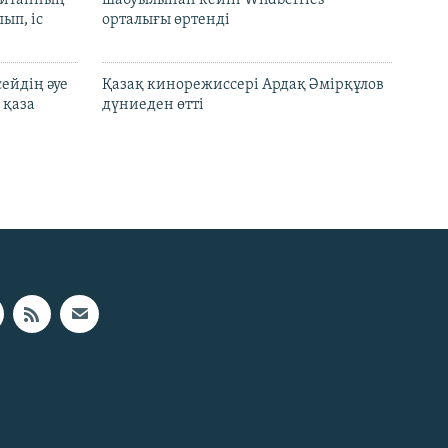
ып, іс
орталығы өртенді
ейдің әуе
Қазақ кинорежиссері Ардақ Әмірқұлов
 қаза
дүниеден өтті