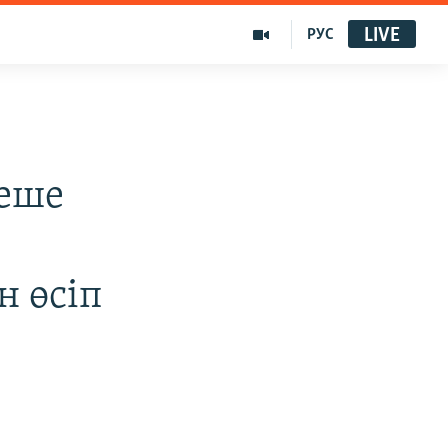
LIVE
РУС
неше
н өсіп