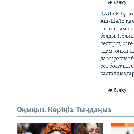
Бөлісу
ҚАЙЫР. Бүгі
Аш-Шайх қала
сағат сайын ө
болды. Полиц
келтіріп, өзг
адам, оның і
да жарылыс б
рет болғаны ә
қастандықтар
Бөлісу
Оқыңыз. Көріңіз. Тыңдаңыз