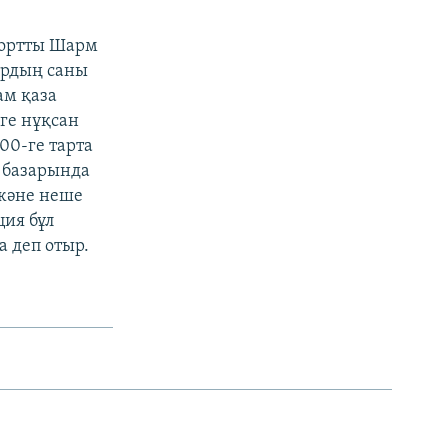
рортты Шарм
ардың саны
ам қаза
ге нұқсан
00-ге тарта
т базарында
және неше
ция бұл
 деп отыр.