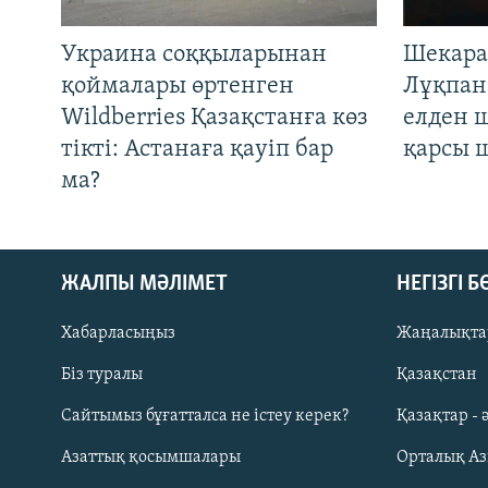
Украина соққыларынан
Шекара
қоймалары өртенген
Лұқпан
Wildberries Қазақстанға көз
елден 
тікті: Астанаға қауіп бар
қарсы 
ма?
ЖАЛПЫ МӘЛІМЕТ
НЕГІЗГІ 
Хабарласыңыз
Жаңалықта
Біз туралы
Қазақстан
Русский
Сайтымыз бұғатталса не істеу керек?
Қазақтар - 
Азаттық қосымшалары
Орталық А
ЖАЗЫЛЫҢЫЗ