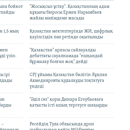
ына бойкот
"Жосықсыз ұстау". Қазақстанның адам
ртпайды
құқығы бюросы Ермек Нарымбаев
жайлы мәлімдеме жасады
 1,5 мың
Қазақстан мектептерінде ЖИ, цифрлық
қауіпсіздік пән ретінде оқытылады
 мен
"Қазақстан" арнасы сайлауалды
ді үзіп-
дебаттағы сауалнамада "ешқандай
бұрмалау болған жоқ" дейді
ы ірі
CPJ ұйымы Қазақстан билігін Лұқпан
лдады
Ахмедияровты қудалауды тоқтатуға
үндеді
рын
"Әділ сөз" қоры Динара Егеубаеваға
барды
қатысты істі ашық тергеуге шақырды
 –
Ресейдің Тула облысында дрон
шайтанның
шабуылынан кейін Wildberries