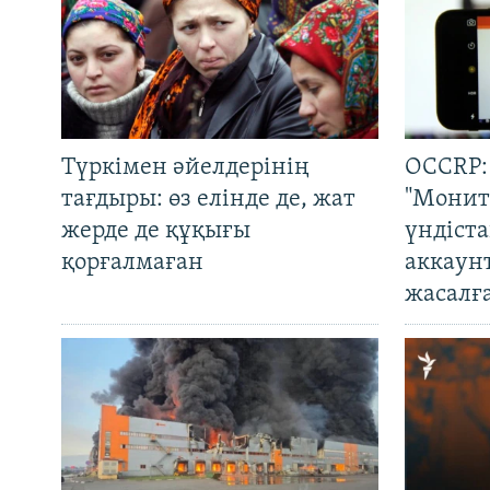
Түркімен әйелдерінің
OCCRP:
тағдыры: өз елінде де, жат
"Монит
жерде де құқығы
үндіст
қорғалмаған
аккаун
жасалғ