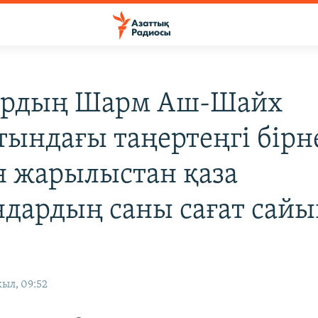
рдың Шарм Аш-Шайх
тындағы таңертеңгі бір
н жарылыстан қаза
ндардың саны сағат сайы
ыл, 09:52