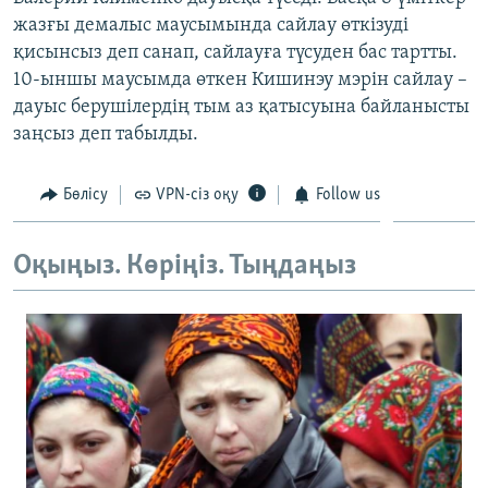
ЖАЗЫЛЫҢЫЗ
жазғы демалыс маусымында сайлау өткізуді
қисынсыз деп санап, сайлауға түсуден бас тартты.
10-ыншы маусымда өткен Кишинэу мэрін сайлау –
дауыс берушілердің тым аз қатысуына байланысты
Басқа тілдерде
заңсыз деп табылды.
Бөлісу
VPN-сіз оқу
Follow us
Оқыңыз. Көріңіз. Тыңдаңыз