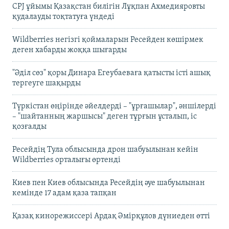
CPJ ұйымы Қазақстан билігін Лұқпан Ахмедияровты
қудалауды тоқтатуға үндеді
Wildberries негізгі қоймаларын Ресейден көшірмек
деген хабарды жоққа шығарды
"Әділ сөз" қоры Динара Егеубаеваға қатысты істі ашық
тергеуге шақырды
Түркістан өңірінде әйелдерді – "ұрғашылар", әншілерді
– "шайтанның жаршысы" деген тұрғын ұсталып, іс
қозғалды
Ресейдің Тула облысында дрон шабуылынан кейін
Wildberries орталығы өртенді
Киев пен Киев облысында Ресейдің әуе шабуылынан
кемінде 17 адам қаза тапқан
Қазақ кинорежиссері Ардақ Әмірқұлов дүниеден өтті