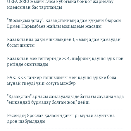
UEFA 2030 жылғы әлем кубогына бойкот жариялау
идеясынан бас тартпайды
"Жосықсыз ұстау". Қазақстанның адам құқығы бюросы
Ермек Нарымбаев жайлы мәлімдеме жасады
Қазақстанда рақымшылықпен 1,5 мың адам қамаудан
босап шықты
Қазақстан мектептерінде ЖИ, цифрлық қауіпсіздік пән
ретінде оқытылады
БАҚ: КҚК танкер тапшылығы мен қауіпсіздікке бола
мұнай тиеуді үзіп-созуға мәжбүр
"Қазақстан" арнасы сайлауалды дебаттағы сауалнамада
"ешқандай бұрмалау болған жоқ" дейді
Ресейдің Ярослав қаласындағы ірі мұнай зауытына
дрон шабуылдады