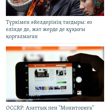
Түркімен әйелдерінің тағдыры: өз
елінде де, жат жерде де құқығы
қорғалмаған
OCCRP: Азаттық пен "Мониториға"