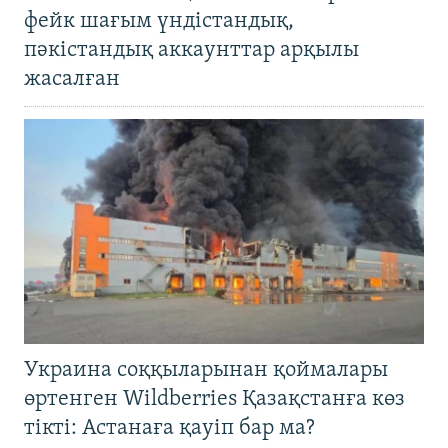
фейк шағым үндістандық,
пәкістандық аккаунттар арқылы
жасалған
Украина соққыларынан қоймалары
өртенген Wildberries Қазақстанға көз
тікті: Астанаға қауіп бар ма?