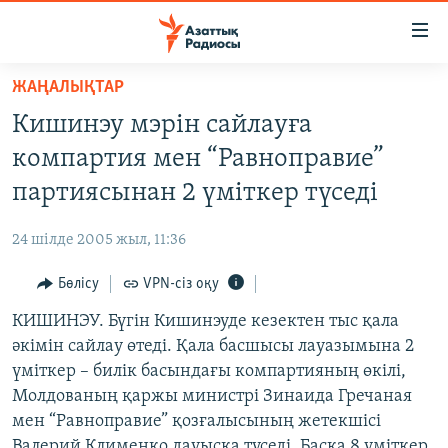
Accessibility
links
Skip
ЖАҢАЛЫҚТАР
to
ЖАҢАЛЫҚТАР
Кишинэу мэрін сайлауға
main
САЯСАТ
content
компартия мен “Равноправие”
AZATTYQTV
Skip
партиясынан 2 үміткер түседі
to
ҚАҢТАР ОҚИҒАСЫ
main
24 шілде 2005 жыл, 11:36
АДАМ ҚҰҚЫҚТАРЫ
Navigation
Skip
Бөлісу
VPN-сіз оқу
ӘЛЕУМЕТ
to
КИШИНЭУ. Бүгін Кишинэуде кезектен тыс қала
ӘЛЕМ
Search
әкімін сайлау өтеді. Қала басшысы лауазымына 2
АРНАЙЫ ЖОБАЛАР
үміткер – билік басындағы компартияның өкілі,
Молдованың қаржы министрі Зинаида Гречаная
Русский
мен “Равноправие” қозғалысының жетекшісі
Валерий Клименко дауысқа түседі. Басқа 8 үміткер