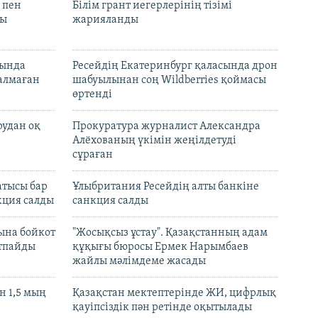
 пен
Білім грант иегерлерінің тізімі
лы
жарияланды
нында
Ресейдің Екатеринбург қаласында дрон
талмаған
шабуылынан соң Wildberries қоймасы
өртенді
рудан оқ
Прокуратура журналист Александра
Алёхованың үкімін жеңілдетуді
сұраған
атысы бар
Ұлыбритания Ресейдің алты банкіне
кция салды
санкция салды
ына бойкот
"Жосықсыз ұстау". Қазақстанның адам
ртпайды
құқығы бюросы Ермек Нарымбаев
жайлы мәлімдеме жасады
 1,5 мың
Қазақстан мектептерінде ЖИ, цифрлық
қауіпсіздік пән ретінде оқытылады