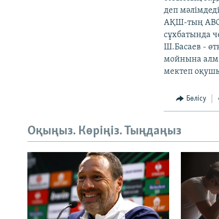
деп мәлімдеді
АҚШ-тың АВС 
сұхбатында че
Ш.Басаев - ө
мойнына алм
мектеп оқуш
Бөлісу
Оқыңыз. Көріңіз. Тыңдаңыз