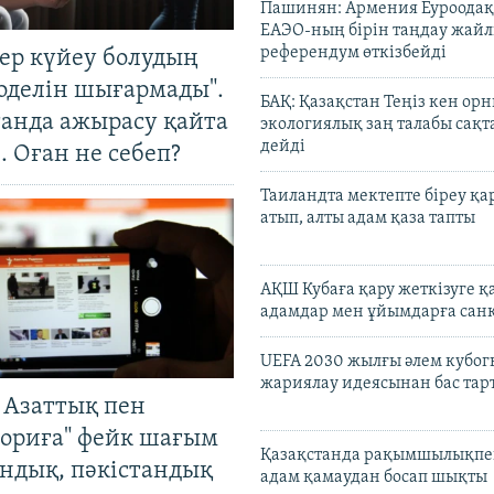
Пашинян: Армения Еуроодақ
ЕАЭО-ның бірін таңдау жай
референдум өткізбейді
тер күйеу болудың
оделін шығармады".
БАҚ: Қазақстан Теңіз кен ор
танда ажырасу қайта
экологиялық заң талабы сақ
дейді
. Оған не себеп?
Таиландта мектепте біреу қа
атып, алты адам қаза тапты
АҚШ Кубаға қару жеткізуге қ
адамдар мен ұйымдарға сан
UEFA 2030 жылғы әлем кубог
жариялау идеясынан бас та
 Азаттық пен
ориға" фейк шағым
Қазақстанда рақымшылықпен
андық, пәкістандық
адам қамаудан босап шықты