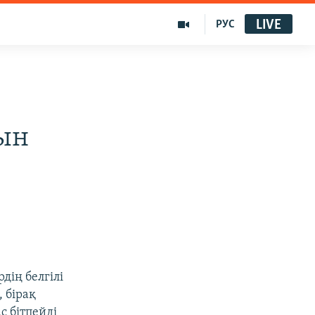
LIVE
РУС
ын
ің белгілі
, бірақ
с бітпейді