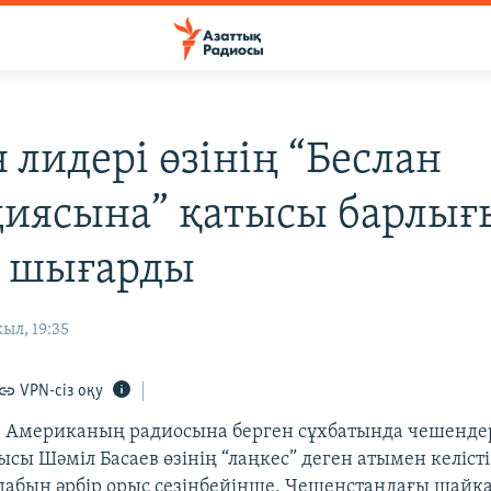
 лидері өзінің “Беслан
диясына” қатысы барлығ
 шығарды
ыл, 19:35
VPN-сіз оқу
Американың радиосына берген сұхбатында чешендерд
сы Шәміл Басаев өзінің “лаңкес” деген атымен келісті
дабын әрбір орыс сезінбейінше, Чешенстандағы шайқа