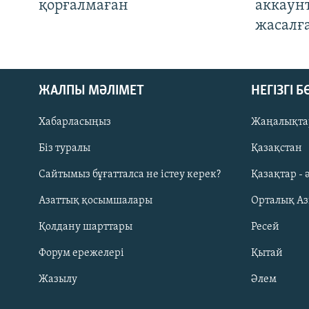
қорғалмаған
аккаун
жасалғ
ЖАЛПЫ МӘЛІМЕТ
НЕГІЗГІ 
Хабарласыңыз
Жаңалықта
Біз туралы
Қазақстан
Русский
Сайтымыз бұғатталса не істеу керек?
Қазақтар - 
Азаттық қосымшалары
Орталық А
ЖАЗЫЛЫҢЫЗ
Қолдану шарттары
Ресей
Форум ережелері
Қытай
Жазылу
Әлем
Басқа тілдерде