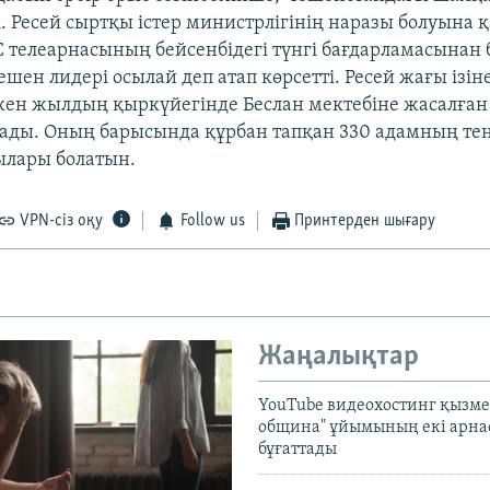
. Ресей сыртқы істер министрлігінің наразы болуына 
телеарнасының бейсенбідегі түнгі бағдарламасынан 
шен лидері осылай деп атап көрсетті. Ресей жағы ізін
ткен жылдың қыркүйегінде Беслан мектебіне жасалға
ады. Оның барысында құрбан тапқан 330 адамның те
ылары болатын.
VPN-сіз оқу
Follow us
Принтерден шығару
Жаңалықтар
YouTube видеохостинг қызмет
община" ұйымының екі арн
бұғаттады