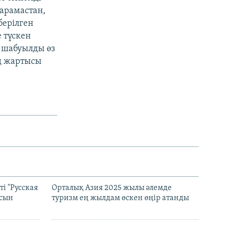
қарамастан,
берілген
е түскен
н шабуылды өз
ң жартысы
і "Русская
Орталық Азия 2025 жылы әлемде
асын
туризм ең жылдам өскен өңір атанды