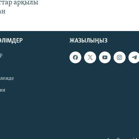
ттар арқылы
ан
БӨЛІМДЕР
ЖАЗЫЛЫҢЫЗ
р
әлемде
зия