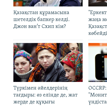
Қазақстан құрамасына
"Еркек
шетелдік бапкер келді.
жаңа м
Джон ван’т Схип кім?
Қазақс
көбейді
Түркімен әйелдерінің
OCCRP:
тағдыры: өз елінде де, жат
"Монит
жерде де құқығы
үндіст