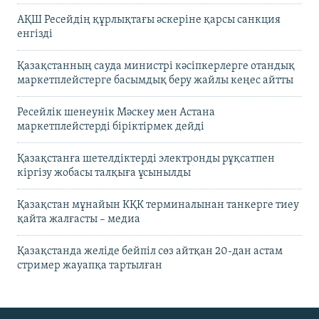
АҚШ Ресейдің құрлықтағы әскеріне қарсы санкция
енгізді
Қазақстанның сауда министрі кәсіпкерлерге отандық
маркетплейстерге басымдық беру жайлы кеңес айтты
Ресейлік шенеунік Мәскеу мен Астана
маркетплейстерді біріктірмек дейді
Қазақстанға шетелдіктерді электронды рұқсатпен
кіргізу жобасы талқыға ұсынылды
Қазақстан мұнайын КҚК терминалынан танкерге тиеу
қайта жалғасты – медиа
Қазақстанда желіде бейпіл сөз айтқан 20-дан астам
стример жауапқа тартылған