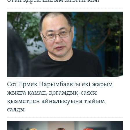
Оған қарсы шағым жазған кім?
Сот Ермек Нарымбаевты екі жарым
жылға қамап, қоғамдық-саяси
қызметпен айналысуына тыйым
салды