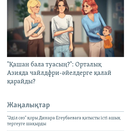
"Қашан бала туасың?": Орталық
Азияда чайлдфри-әйелдерге қалай
қарайды?
Жаңалықтар
"Әділ сөз" қоры Динара Егеубаеваға қатысты істі ашық
тергеуге шақырды