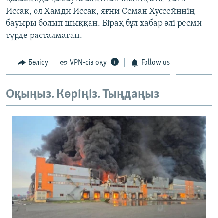
ЖАЗЫЛЫҢЫЗ
Иссак, ол Хамди Иссак, яғни Осман Хуссейннің
бауыры болып шыққан. Бірақ бұл хабар әлі ресми
түрде расталмаған.
Басқа тілдерде
Бөлісу
VPN-сіз оқу
Follow us
Оқыңыз. Көріңіз. Тыңдаңыз