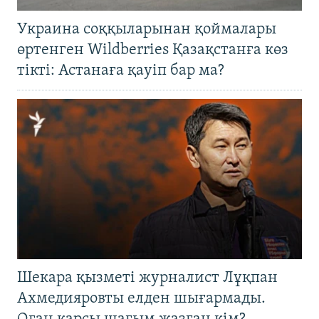
Украина соққыларынан қоймалары
өртенген Wildberries Қазақстанға көз
тікті: Астанаға қауіп бар ма?
Шекара қызметі журналист Лұқпан
Ахмедияровты елден шығармады.