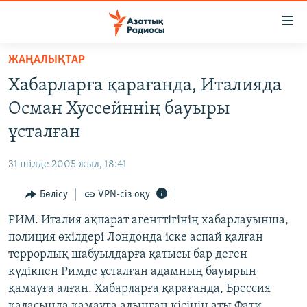
Accessibility
links
Skip
ЖАҢАЛЫҚТАР
to
ЖАҢАЛЫҚТАР
Хабарларға қарағанда, Италияда
main
САЯСАТ
content
Осман Хуссейннің бауыры
AZATTYQTV
Skip
ұсталған
to
ҚАҢТАР ОҚИҒАСЫ
main
31 шілде 2005 жыл, 18:41
АДАМ ҚҰҚЫҚТАРЫ
Navigation
Skip
Бөлісу
VPN-сіз оқу
ӘЛЕУМЕТ
to
РИМ. Италия ақпарат агенттігінің хабарлауынша,
ӘЛЕМ
Search
полиция өкілдері Лондонда іске аспай қалған
АРНАЙЫ ЖОБАЛАР
террорлық шабуылдарға қатысы бар деген
күдікпен Римде ұсталған адамның бауырын
Русский
қамауға алған. Хабарларға қарағанда, Брессия
қаласында қамауға алынған кісінің аты Фати