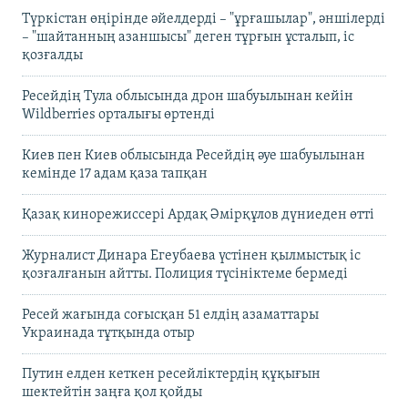
Түркістан өңірінде әйелдерді – "ұрғашылар", әншілерді
– "шайтанның азаншысы" деген тұрғын ұсталып, іс
қозғалды
Ресейдің Тула облысында дрон шабуылынан кейін
Wildberries орталығы өртенді
Киев пен Киев облысында Ресейдің әуе шабуылынан
кемінде 17 адам қаза тапқан
Қазақ кинорежиссері Ардақ Әмірқұлов дүниеден өтті
Журналист Динара Егеубаева үстінен қылмыстық іс
қозғалғанын айтты. Полиция түсініктеме бермеді
Ресей жағында соғысқан 51 елдің азаматтары
Украинада тұтқында отыр
Путин елден кеткен ресейліктердің құқығын
шектейтін заңға қол қойды