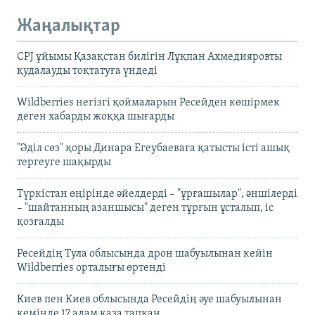
Жаңалықтар
CPJ ұйымы Қазақстан билігін Лұқпан Ахмедияровты
қудалауды тоқтатуға үндеді
Wildberries негізгі қоймаларын Ресейден көшірмек
деген хабарды жоққа шығарды
"Әділ сөз" қоры Динара Егеубаеваға қатысты істі ашық
тергеуге шақырды
Түркістан өңірінде әйелдерді – "ұрғашылар", әншілерді
– "шайтанның азаншысы" деген тұрғын ұсталып, іс
қозғалды
Ресейдің Тула облысында дрон шабуылынан кейін
Wildberries орталығы өртенді
Киев пен Киев облысында Ресейдің әуе шабуылынан
кемінде 17 адам қаза тапқан