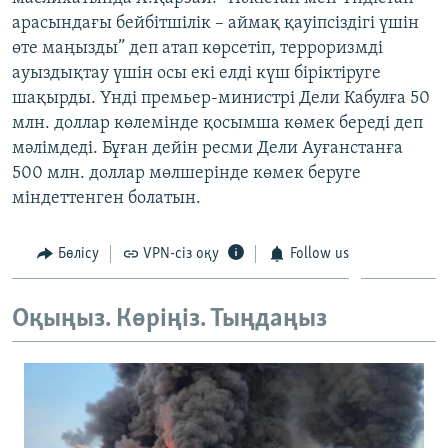
ЖАЗЫЛЫҢЫЗ
арасындағы бейбітшілік – аймақ қауіпсіздігі үшін
өте маңызды” деп атап көрсетіп, терроризмді
ауыздықтау үшін осы екі елді күш біріктіруге
шақырды. Үнді премьер-министрі Дели Кабулға 50
Басқа тілдерде
млн. доллар көлемінде қосымша көмек береді деп
мәлімдеді. Бұған дейін ресми Дели Ауғанстанға
500 млн. доллар мөлшерінде көмек беруге
міндеттенген болатын.
Бөлісу
VPN-сіз оқу
Follow us
Оқыңыз. Көріңіз. Тыңдаңыз