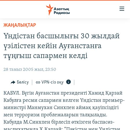
Accessibility
links
Skip
ЖАҢАЛЫҚТАР
to
ЖАҢАЛЫҚТАР
Үндістан басшылығы 30 жылдай
main
САЯСАТ
content
үзілістен кейін Ауғанстанға
AZATTYQTV
Skip
тұңғыш сапармен келді
to
ҚАҢТАР ОҚИҒАСЫ
main
28 тамыз 2005 жыл, 23:50
АДАМ ҚҰҚЫҚТАРЫ
Navigation
Skip
Бөлісу
VPN-сіз оқу
ӘЛЕУМЕТ
to
КАБУЛ. Бүгін Ауғанстан президенті Хамид Қарзай
ӘЛЕМ
Search
Кабулға ресми сапармен келген Үндістан премьер-
АРНАЙЫ ЖОБАЛАР
министрі Манмухан Синхпен аймақ қауіпсіздігі
мен терроризм проблемаларын талқылады.
Русский
Кабулда М.Синхпен бірлесіп өткізген баспасөз-
маслихатында Х.Қарзай: “Пәкістан мен Үндістан