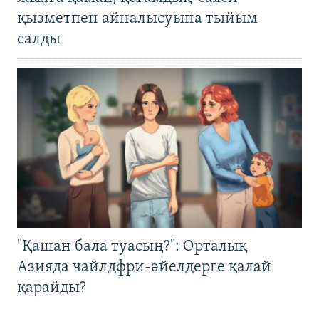
қызметпен айналысуына тыйым
салды
"Қашан бала туасың?": Орталық
Азияда чайлдфри-әйелдерге қалай
қарайды?