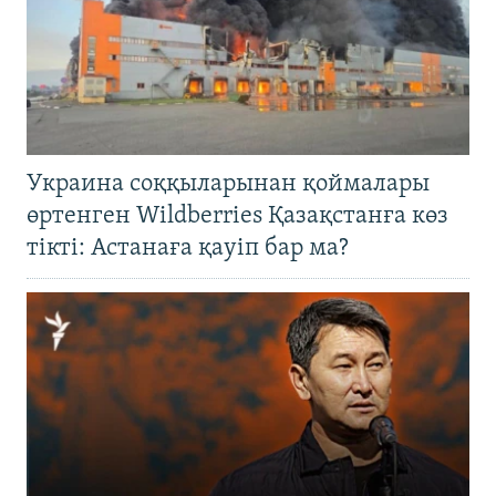
Украина соққыларынан қоймалары
өртенген Wildberries Қазақстанға көз
тікті: Астанаға қауіп бар ма?