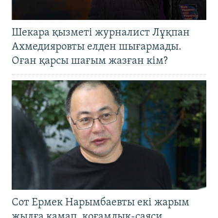
Шекара қызметі журналист Лұқпан
Ахмедияровты елден шығармады.
Оған қарсы шағым жазған кім?
Сот Ермек Нарымбаевты екі жарым
жылға қамап, қоғамдық-саяси