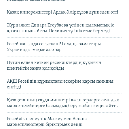
Қазақ кинорежиссері Ардақ Әмірқұлов дүниеден өтті
Журналист Динара Егеубаева үстінен қылмыстық іс
қозғалғанын айтты. Полиция түсініктеме бермеді
Ресей жағында соғысқан 51 елдің азаматтары
Украинада тұтқында отыр
Путин елден кеткен ресейліктердің құқығын
шектейтін заңға қол қойды
АҚШ Ресейдің құрлықтағы әскеріне қарсы санкция
енгізді
Қазақстанның сауда министрі кәсіпкерлерге отандық
маркетплейстерге басымдық беру жайлы кеңес айтты
Ресейлік шенеунік Мәскеу мен Астана
маркетплейстерді біріктірмек дейді