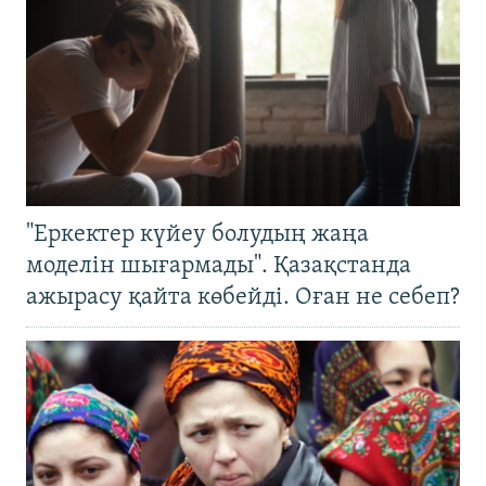
"Еркектер күйеу болудың жаңа
моделін шығармады". Қазақстанда
ажырасу қайта көбейді. Оған не себеп?