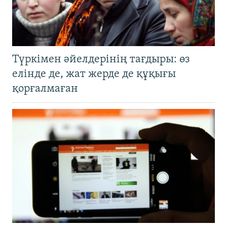
Түркімен әйелдерінің тағдыры: өз
елінде де, жат жерде де құқығы
қорғалмаған