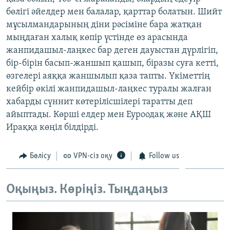
ЖАЗЫЛЫҢЫЗ
бөлігі әйелдер мен балалар, қарттар болатын. Шийт
мұсылмандарының діни рәсіміне бара жатқан
мыңдаған халық көпір үстінде өз арасында
жанпидашыл-лаңкес бар деген дауыстан дүрлігіп,
Басқа тілдерде
бір-бірін басып-жаншып қашып, біразы суға кетті,
өзгелері аяққа жаншылып қаза тапты. Үкіметтің
кейбір өкілі жанпидашыл-лаңкес туралы жалған
хабарды сүннит көтерілісшілері таратты деп
айыптады. Көрші елдер мен Еуроодақ және АҚШ
Ираққа көңіл білдірді.
Бөлісу
VPN-сіз оқу
Follow us
Оқыңыз. Көріңіз. Тыңдаңыз