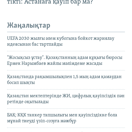
тікті: Астанаға қауіп бар ма?
Жаңалықтар
UEFA 2030 жылғы әлем кубогына бойкот жариялау
идеясынан бас тартпайды
"Жосықсыз ұстау". Қазақстанның адам құқығы бюросы
Ермек Нарымбаев жайлы мәлімдеме жасады
Қазақстанда рақымшылықпен 1,5 мың адам қамаудан
босап шықты
Қазақстан мектептерінде ЖИ, цифрлық қауіпсіздік пән
ретінде оқытылады
БАҚ: КҚК танкер тапшылығы мен қауіпсіздікке бола
мұнай тиеуді үзіп-созуға мәжбүр