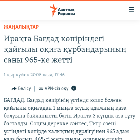
Accessibility
links
Skip
ЖАҢАЛЫҚТАР
to
ЖАҢАЛЫҚТАР
Ирақта Бағдад көпіріндегі
main
САЯСАТ
content
қайғылы оқиға құрбандарының
AZATTYQTV
Skip
саны 965-ке жетті
to
ҚАҢТАР ОҚИҒАСЫ
main
1 қыркүйек 2005 жыл, 17:46
АДАМ ҚҰҚЫҚТАРЫ
Navigation
Skip
Бөлісу
VPN-сіз оқу
ӘЛЕУМЕТ
to
БАҒДАД. Бағдад көпірінің үстінде кеше болған
ӘЛЕМ
Search
қайғылы оқиғадан 1 мыңға жуық адамның қаза
АРНАЙЫ ЖОБАЛАР
болуына байланысты бүгін Ирақта 3 күндік аза тұту
басталды. Соңғы дерекке сәйкес, Тигр өзені
Русский
үстіндегі көпірде халықтың дүрлігуінен 965 адам
қаза болып, 465-сі жараланды, олардың едеуір