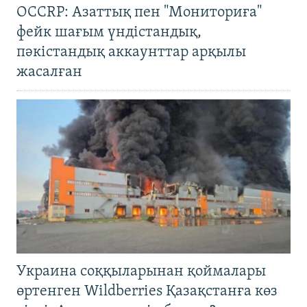
OCCRP: Азаттық пен "Мониториға"
фейк шағым үндістандық,
пәкістандық аккаунттар арқылы
жасалған
Украина соққыларынан қоймалары
өртенген Wildberries Қазақстанға көз