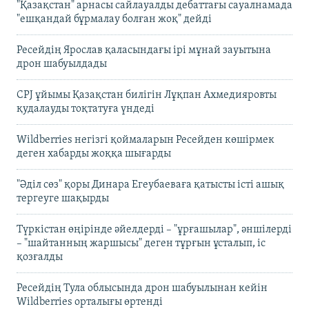
"Қазақстан" арнасы сайлауалды дебаттағы сауалнамада
"ешқандай бұрмалау болған жоқ" дейді
Ресейдің Ярослав қаласындағы ірі мұнай зауытына
дрон шабуылдады
CPJ ұйымы Қазақстан билігін Лұқпан Ахмедияровты
қудалауды тоқтатуға үндеді
Wildberries негізгі қоймаларын Ресейден көшірмек
деген хабарды жоққа шығарды
"Әділ сөз" қоры Динара Егеубаеваға қатысты істі ашық
тергеуге шақырды
Түркістан өңірінде әйелдерді – "ұрғашылар", әншілерді
– "шайтанның жаршысы" деген тұрғын ұсталып, іс
қозғалды
Ресейдің Тула облысында дрон шабуылынан кейін
Wildberries орталығы өртенді