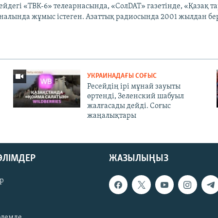
ейдегі «ТВК-6» телеарнасында, «СолDAT» газетінде, «Қазақ т
налында жұмыс істеген. Азаттық радиосында 2001 жылдан бер
УКРАИНАДАҒЫ СОҒЫС
Ресейдің ірі мұнай зауыты
өртенді, Зеленский шабуыл
жалғасады дейді. Соғыс
жаңалықтары
БӨЛІМДЕР
ЖАЗЫЛЫҢЫЗ
р
әлемде