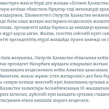
мыстарға жақсы берді деп жазады «Егемен Қазақстан» 
пары кезінде облыстағы бірқатар елді мекендерді арал
ілдерімен, Шымкенттегі Оңтүстік Қазақстан мемлеке
нде білім алып жатқан жастармен кездескенін жазыпты
ғанда, президентті қайда бармаса да көңілдері қуаны
жұрт қарсы алған. Жалпы, газеттің сейсенбі күнгі с
тте президенттің әтүрлі жағдайда түскен көлемді он с
тінің жазуынша, Оңтүстік Қазақстан облысынан кейін
ған президент Назарбаев мұндағы атқарылып жатқан
ртшылықпен кездескеннен кейін Алматын қаласының 
манғали, жақсы жұмыс істеп жатырсың!» деп баға бе
ы сапары кезінде жексенбі күні Алматының орталық 
 Қазақстан халықтары Ассамблеясының 10-жылдығын
раға қатысып, дүйсенбі күні қаладағы орталық стадио
тысуымен өткен көпшілік шараға кездескен.