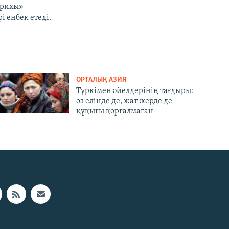
арихы»
і еңбек етеді.
ОРТАЛЫҚ АЗИЯ
Түркімен әйелдерінің тағдыры:
өз елінде де, жат жерде де
құқығы қорғалмаған