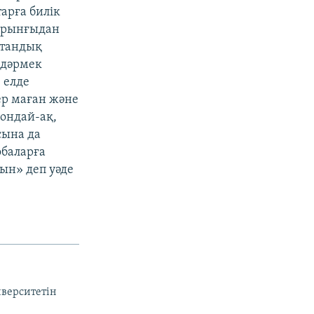
арға билік
 бұрынғыдан
 отандық
-дәрмек
 елде
ер маған және
Сондай-ақ,
сына да
обаларға
ын» деп уәде
иверситетін