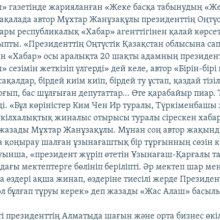
» газетінде жарияланған «Жеке басқа табынудың «Же
 мақалада автор Мұхтар Жанұзақұлы президенттің Оңтүс
ары республикалық «Хабар» агенттігінен қалай көрсет
ыпты. «Президенттің Оңтүстік Қазақстан облысына с
ен «Хабар» осы аралықта 20 шақты адамның президен
сезімін жеткізіп үлгерді» дей келе, автор «Бірін-бірі
ақалдар, бірдей киім киіп, бірдей ту ұстап, қаздай тізіл
ғып, бас шұлғыған депутаттар... Өте қарабайыр пиар. Т
еді. «Бұл көріністер Ким Чен Ир туралы, Түркіменбаш
кілхалықтық жиналыс отырысы туралы сірескен хаба
п жазады Мұхтар Жанұзақұлы. Мұнан соң автор жақынд
 қоңырау шалған ұзынағаштық бір тұрғынның сөзін кел
ынша, «президент жүріп өтетін Ұзынағаш-Қарғалы т
ағы мектептерге бөлініп беріліпті. Әр мектеп шар ме
а өздері ақша жинап, өздеріне тиесілі жерде Президен
қол бұлғап тұруы керек» деп жазады «Жас Алаш» басыл
ті президенттің Алматыда шағын және орта бизнес өкі