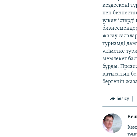
кездескені т
пен бизнестің
үлкен істерді
бизнесмендер
жасау салала
туризмді дамт
үкіметке тури
мемлекет бас
бұрды. Прези
қатысатын бо
бергенін жаз
Бөлісу
Кен
Кен
тәм