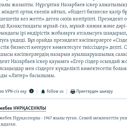
уралы жазыпты. Нұрсұлтан Назарбаев іскер алматылықт
 міндеті ортақ екенін айтып, «біздегі бизнеске қазір
 шешетін кез жетті» деген сөзін келтіріпті. Президент
ді Қазақстандағы мұнай-газ, мұнай-химия және дәрі
рындағы ірі өндірістік жобаларға атсалысуға шақырып,
уға үндеді. Бұл орайда президент кәсіпкерлерге «Сізд
стік бизнесті көтеруге көмектесуге тиіссіздер» депті. 
шысы кәсіпкерлердің назарын ауылшаруашылық сала
дент Назарбаев іскер қауымға «Егер сіздер осындай ж
лсаңыздар мен сіздерге күнделікті көмектесетін болам
ады «Литер» басылымы.
VPN-сіз оқу
Follow us
Принтерден шығару
жебек НҰРҚАСЕНҰЛЫ
жебек Нұрқасенұлы - 1967 жылы туған. Семей мемлекеттік ун
амдаған.