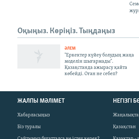
Сем
жур
Оқыңыз. Көріңіз. Тыңдаңыз
ӘЛЕМ
"Еркектер күйеу болудың жаңа
моделін шығармады".
Қазақстанда ажырасу қайта
көбейді. Оған не себеп?
ЖАЛПЫ МӘЛІМЕТ
НЕГІЗГІ 
Хабарласыңыз
Жаңалықта
Біз туралы
Қазақстан
Русский
Сайтымыз бұғатталса не істеу керек?
Қазақтар - 