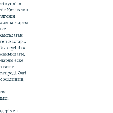
ті күндік»
тік Қазақстан
ілгенін
апарына жарты
тке
 қайталаған
ген жастар...
аяз түсінік»
ы жайындағы,
рларды еске
а газет
тіреді. Әлгі
ас жолының
н
тке
ымы.
лдерімен