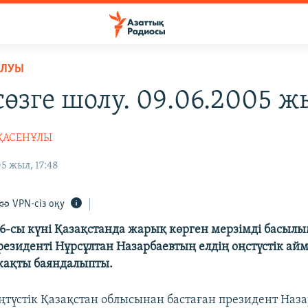
ОЛУЫ
сөзге шолу. 09.06.2005 ж
РҚАСЕНҰЛЫ
5 жыл, 17:48
VPN-сіз оқу
6-сы күні Қазақстанда жарық көрген мерзімді басыл
резиденті Нұрсұлтан Назарбаевтың елдің оңстүстік ай
жақты баяндалыпты.
ңтүстік Қазақстан облысынан бастаған президент Наза