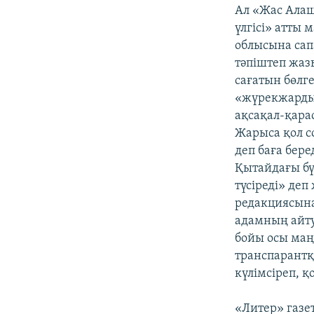
Ал «Жас Алаш
үлгісі» атты
облысына сап
тәпіштеп жаз
сағатын бөлг
«жүрекжарды» 
ақсақал-қарас
Жарыса қол со
деп баға бер
Қытайдағы бү
түсіреді» де
редакциясына
адамның айту
бойы осы маңд
транспарантқ
күлімсіреп, 
«Литер» газе