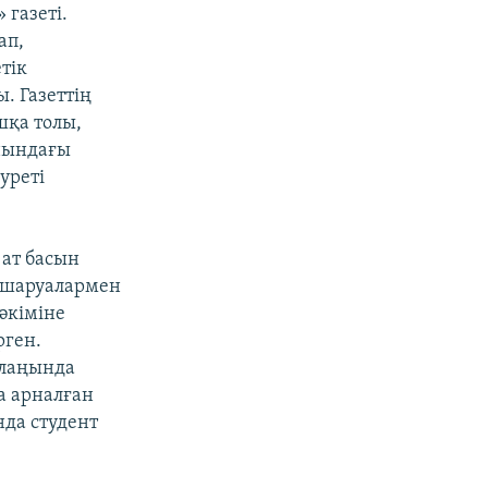
газеті.
ап,
тік
. Газеттің
шқа толы,
анындағы
уреті
 ат басын
 шаруалармен
әкіміне
рген.
алаңында
а арналған
нда студент