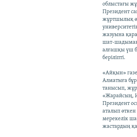
облыстағы жұ
Президент са
жұртшылық өк
университеті
жазуына қара
шат-шадыман 
алғашқы үш бе
беріліпті.
«Айқын» газе
Алматыға бұр
танысып, жұ
«Жарайсың, И
Президент ос
аталып өткен
мерекелік ша
жастардың қа