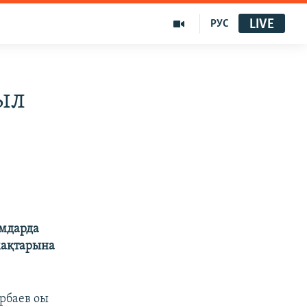
LIVE
РУС
ыл
ымдарда
мақтарына
рбаев оы