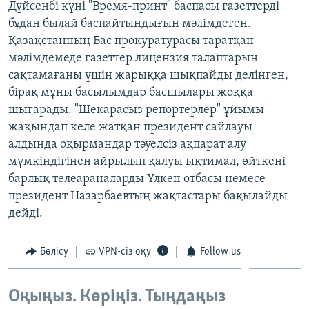
Дүйсенбі күні "Время-принт" баспасы газеттерді
ЖАЗЫЛЫҢЫЗ
бұдан былай баспайтындығын мәлімдеген.
Қазақстанның Бас прокуратурасы таратқан
мәлімдемеде газеттер лицензия талаптарын
сақтамағаны үшін жарыққа шықпайды делінген,
Басқа тілдерде
бірақ мұны басылымдар басшылары жоққа
шығарады. "Шекарасыз репортерлер" ұйымы
жақындап келе жатқан президент сайлауы
алдында оқырмандар тәуелсіз ақпарат алу
мүмкіндігінен айрылып қалуы ықтимал, өйткені
барлық телеараналарды Үлкен отбасы немесе
президент Назарбаевтың жақтастары бақылайды
дейді.
Бөлісу
VPN-сіз оқу
Follow us
Оқыңыз. Көріңіз. Тыңдаңыз