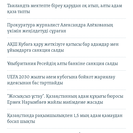
Таиландта мектепте біреу қарудан оқ атып, алты адам
қаза тапты
Прокуратура журналист Александра Алёхованың
үкімін жеңілдетуді сұраған
АҚШ Кубаға қару жеткізуге қатысы бар адамдар мен
ұйымдарға санкция салды
Ұлыбритания Ресейдің алты банкіне санкция салды
UEFA 2030 жылғы әлем кубогына бойкот жариялау
идеясынан бас тартпайды
"Жосықсыз ұстау". Қазақстанның адам құқығы бюросы
Ермек Нарымбаев жайлы мәлімдеме жасады
Қазақстанда рақымшылықпен 1,5 мың адам қамаудан
босап шықты