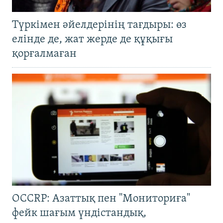
Түркімен әйелдерінің тағдыры: өз
елінде де, жат жерде де құқығы
қорғалмаған
OCCRP: Азаттық пен "Мониториға"
фейк шағым үндістандық,