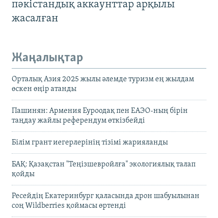
пәкістандық аккаунттар арқылы
жасалған
Жаңалықтар
Орталық Азия 2025 жылы әлемде туризм ең жылдам
өскен өңір атанды
Пашинян: Армения Еуроодақ пен ЕАЭО-ның бірін
таңдау жайлы референдум өткізбейді
Білім грант иегерлерінің тізімі жарияланды
БАҚ: Қазақстан "Теңізшевройлға" экологиялық талап
қойды
Ресейдің Екатеринбург қаласында дрон шабуылынан
соң Wildberries қоймасы өртенді