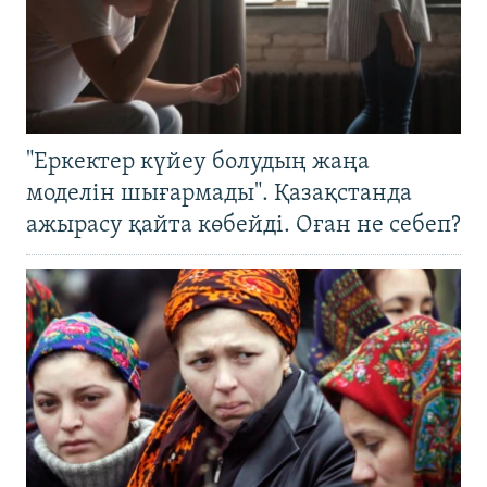
"Еркектер күйеу болудың жаңа
моделін шығармады". Қазақстанда
ажырасу қайта көбейді. Оған не себеп?