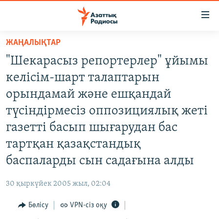
Accessibility
links
Skip
ЖАҢАЛЫҚТАР
to
ЖАҢАЛЫҚТАР
"Шекарасыз репортерлер" ұйымы
main
САЯСАТ
content
келісім-шарт талаптарын
AZATTYQTV
Skip
орындамай және ешқандай
to
ҚАҢТАР ОҚИҒАСЫ
түсіндірмесіз оппозициялық жеті
main
АДАМ ҚҰҚЫҚТАРЫ
Navigation
газетті басып шығарудан бас
Skip
ӘЛЕУМЕТ
тартқан қазақстандық
to
ӘЛЕМ
баспаларды сын садағына алды
Search
АРНАЙЫ ЖОБАЛАР
30 қыркүйек 2005 жыл, 02:04
Русский
Бөлісу
VPN-сіз оқу