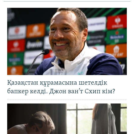
Қазақстан құрамасына шетелдік
бапкер келді. Джон ван’т Схип кім?